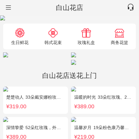
白山花店
生日鲜花
韩式花束
玫瑰礼盒
商务花篮
白山花店送花上门
楚楚动人
33朵戴安娜粉玫瑰，相思梅搭配
温暖的时光
33朵红玫瑰、2枝多头粉百合，搭配适量黄莺草、栀子叶间插。
¥319.00
¥389.00
深情挚爱
52朵红玫瑰，外围相思梅
温馨岁月
19朵粉色康乃馨，粉色满天星搭配
¥389.00
¥219.00