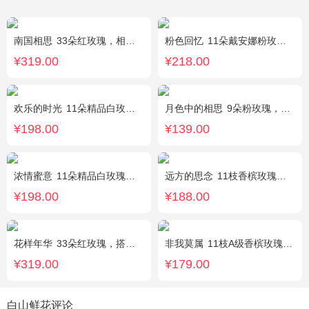
南国相思
33朵红玫瑰，相思梅丰满围边
粉色回忆
11朵戴安娜粉玫瑰，尤加利间插，丰满搭配绿叶
¥319.00
¥218.00
欢乐的时光
11朵精品白玫瑰，搭配适量黄莺，随机赠送1只可爱小熊。
月色中的相思
9朵粉玫瑰，配满天星，绿叶
¥198.00
¥139.00
浓情蜜意
11朵精品白玫瑰，搭配适量浅绿色洋桔梗、书带草、黄莺。
远方的思念
11枝香槟玫瑰单独包装，绿叶丰满。
¥198.00
¥188.00
花样年华
33朵红玫瑰，搭配适量石竹梅外围。
非我莫属
11枝A级香槟玫瑰，间插黄英、满天星，另加2只可爱小熊公仔（小熊以实物为准）。
¥319.00
¥179.00
白山鲜花评论