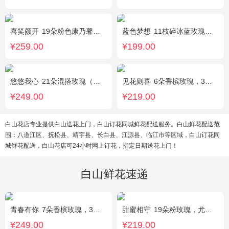
喜笑颜开
19朵粉色康乃馨，2枝多头白百合，满天星、绿叶搭配
蓝色梦想
11枝碎冰蓝玫瑰，洋甘菊和尤加利叶适量搭配
¥259.00
¥199.00
悠悠我心
21朵混搭玫瑰（粉玫瑰+紫玫瑰），绿叶搭配
见花则喜
6朵香槟玫瑰，3朵向日葵，桔梗、绿叶搭配
¥249.00
¥219.00
白山花店专业提供白山送花上门，白山订花同城鲜花配送服务。白山鲜花配送范
围：八道江区、抚松县、靖宇县、长白县、江源县、临江市等区域，白山订花同
城鲜花配送，白山花店可24小时网上订花，指定日期送花上门！
白山鲜花速递
青春有你
7朵香槟玫瑰，3朵向日葵，一个绣球，桔梗、配花、配草搭配
甜蜜相守
19朵粉玫瑰，尤加利、小花搭配
¥249.00
¥219.00