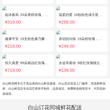
如沐春风
33朵香槟玫瑰，绿叶搭配
温柔的爱
10枝粉色满天星，1条灯带
¥319.00
¥258.00
健康平安
19支粉色康乃馨，1支香水百合，搭配适量石竹梅、黄莺。
亲切的问候
19朵粉玫瑰，叶上黄金点缀。
¥219.00
¥249.00
恒久真爱
99朵精品红玫瑰，粉色相思梅丰满围边，搭配皇冠、黑色缎带装饰
永远等着你
9枝红玫瑰独立包装，黄英丰满。
¥719.00
¥139.00
白山鲜花网专注于高品质的白山鲜花速递、白山花店送花上门服务，优选新鲜花
材，白山鲜花店专业花艺师亲手制作，品质保证。免费附送精美贺卡，代写您的
祝福语。
白山订花同城鲜花配送