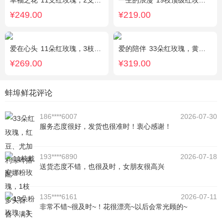
幸福之花
11支红玫瑰，2支多头白香水百合，配草
一生的浪漫
19枝顶级红玫瑰(长柄)紧密居中，外围满天星丰满环绕。
¥249.00
¥219.00
爱在心头
11朵红玫瑰，3枝多头白香水百合，黄莺、绿叶搭配
爱的陪伴
33朵红玫瑰，黄莺间插点缀，白色满天星外围点缀搭配
¥269.00
¥319.00
蚌埠鲜花评论
186****6007
2026-07-30
服务态度很好，发货也很准时！衷心感谢！
193****6890
2026-07-18
送货态度不错，也很及时，女朋友很高兴
135****6161
2026-07-11
非常不错~很及时~！花很漂亮~以后会常光顾的~