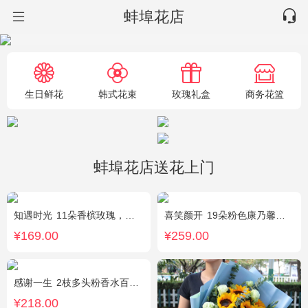
蚌埠花店
生日鲜花
韩式花束
玫瑰礼盒
商务花篮
蚌埠花店送花上门
知遇时光
11朵香槟玫瑰，白桔梗、尤加利、满天星间插
喜笑颜开
19朵粉色康乃馨，2枝多头白百合，满天星、绿叶搭配
¥169.00
¥259.00
感谢一生
2枝多头粉香水百合，11枝粉康乃馨，满天星+绿叶适量。
¥218.00