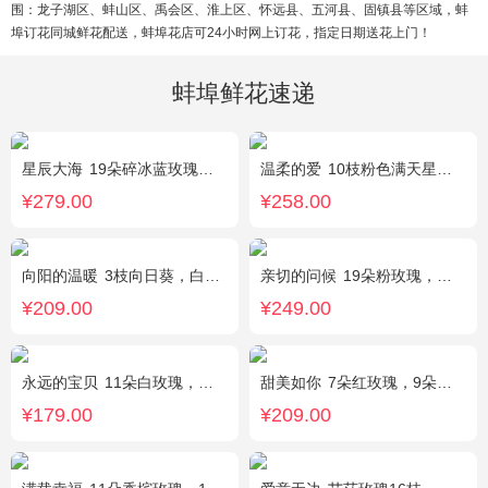
围：龙子湖区、蚌山区、禹会区、淮上区、怀远县、五河县、固镇县等区域，蚌
埠订花同城鲜花配送，蚌埠花店可24小时网上订花，指定日期送花上门！
蚌埠鲜花速递
星辰大海
19朵碎冰蓝玫瑰，尤加利绿叶搭配
温柔的爱
10枝粉色满天星，1条灯带
¥279.00
¥258.00
向阳的温暖
3枝向日葵，白色洋桔梗、绿叶搭配
亲切的问候
19朵粉玫瑰，叶上黄金点缀。
¥209.00
¥249.00
永远的宝贝
11朵白玫瑰，搭配适量紫色勿忘我、黄莺、栀子叶间插。
甜美如你
7朵红玫瑰，9朵戴安娜粉玫瑰，白色满天星丰满间插，尤加利搭配
¥179.00
¥209.00