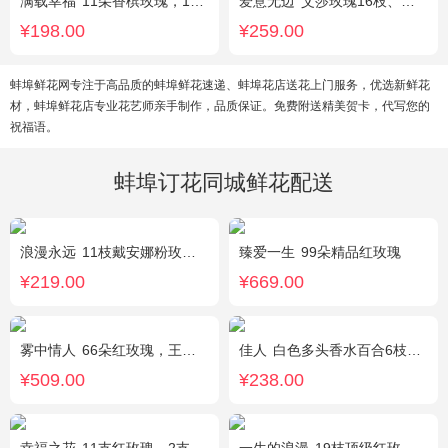
满载幸福
11朵香槟玫瑰，1支白色多头香水百合，搭配桔梗、黄莺。
爱意无边
艾莎玫瑰16枝、白色洋桔梗5枝、尤加利10枝
¥198.00
¥259.00
蚌埠鲜花网专注于高品质的蚌埠鲜花速递、蚌埠花店送花上门服务，优选新鲜花
材，蚌埠鲜花店专业花艺师亲手制作，品质保证。免费附送精美贺卡，代写您的
祝福语。
蚌埠订花同城鲜花配送
浪漫永远
11枝戴安娜粉玫瑰，1枝浅蓝色绣球，浅紫洋桔梗、栀子叶搭配
臻爱一生
99朵精品红玫瑰
¥219.00
¥669.00
雾中情人
66朵红玫瑰，王冠，灯带
佳人
白色多头香水百合6枝，满天星、紫色勿忘我、绿叶丰满
¥509.00
¥238.00