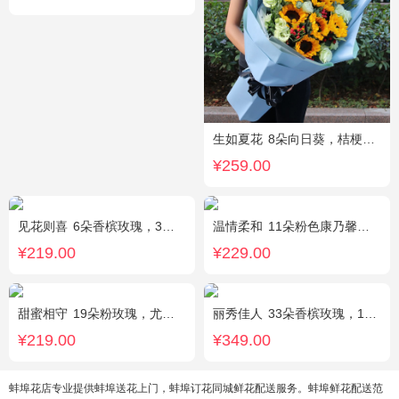
生如夏花
8朵向日葵，桔梗、红豆、绿叶搭配
¥259.00
见花则喜
6朵香槟玫瑰，3朵向日葵，桔梗、绿叶搭配
温情柔和
11朵粉色康乃馨，8朵粉玫瑰，搭配桔梗
¥219.00
¥229.00
甜蜜相守
19朵粉玫瑰，尤加利、小花搭配
丽秀佳人
33朵香槟玫瑰，1条灯带，桔梗、绿叶搭配
¥219.00
¥349.00
蚌埠花店专业提供蚌埠送花上门，蚌埠订花同城鲜花配送服务。蚌埠鲜花配送范