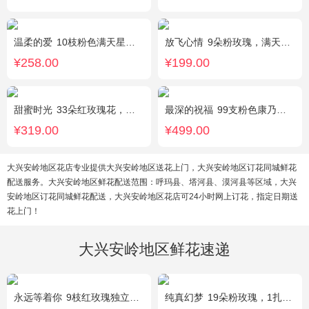
温柔的爱
10枝粉色满天星，1条灯带
放飞心情
9朵粉玫瑰，满天星、栀子叶适量
¥258.00
¥199.00
甜蜜时光
33朵红玫瑰花，外围相思梅配花，黑色饰条环绕
最深的祝福
99支粉色康乃馨，搭配绿叶、黄莺。
¥319.00
¥499.00
大兴安岭地区花店专业提供大兴安岭地区送花上门，大兴安岭地区订花同城鲜花
配送服务。大兴安岭地区鲜花配送范围：呼玛县、塔河县、漠河县等区域，大兴
安岭地区订花同城鲜花配送，大兴安岭地区花店可24小时网上订花，指定日期送
花上门！
大兴安岭地区鲜花速递
永远等着你
9枝红玫瑰独立包装，黄英丰满。
纯真幻梦
19朵粉玫瑰，1扎满天星间插丰满