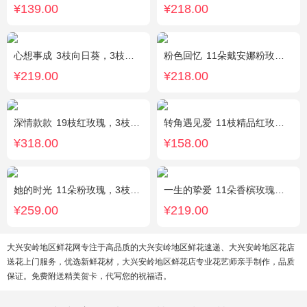
¥139.00
¥218.00
心想事成
3枝向日葵，3枝香槟玫瑰，搭配桔梗、尤加利叶
粉色回忆
11朵戴安娜粉玫瑰，尤加利间插，丰满搭配绿叶
¥219.00
¥218.00
深情款款
19枝红玫瑰，3枝白百合，3枝粉百合，搭配满天星，绿叶等配材
转角遇见爱
11枝精品红玫瑰，桔梗适量搭配
¥318.00
¥158.00
她的时光
11朵粉玫瑰，3枝白色多头百合，白色洋桔梗
一生的挚爱
11朵香槟玫瑰，搭配适量叶上黄金，随机赠送一个小熊。
¥259.00
¥219.00
大兴安岭地区鲜花网专注于高品质的大兴安岭地区鲜花速递、大兴安岭地区花店
送花上门服务，优选新鲜花材，大兴安岭地区鲜花店专业花艺师亲手制作，品质
保证。免费附送精美贺卡，代写您的祝福语。