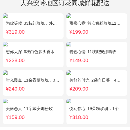
大兴安岭地区订花同城鲜花配送
为你等候
33枝红玫瑰，外围满天星和黄莺，随机赠送两只公仔
甜蜜心意
戴安娜粉玫瑰11枝，浅紫勿忘我、尤加利搭配
¥319.00
¥199.00
想你太深
6枝白色多头香水百合，黄莺、勿忘我搭配。
粉色心情
11枝戴安娜粉玫瑰，满天星，绿叶搭配
¥228.00
¥149.00
时光慢点
11朵香槟玫瑰，3朵向日葵，1个蓝色绣球，桔梗、绿叶搭配
美好的时光
2朵向日葵，4朵香槟玫瑰，2朵碎冰蓝玫瑰，桔梗、配花、配草搭配
¥249.00
¥209.00
美丽恋人
11朵戴安娜粉玫瑰，粉色满天星、尤加利绿叶搭配
悦动你心
19朵粉玫瑰，1个粉色绣球，2个白色乒乓菊，粉色桔梗、尤加利间插丰满
¥159.00
¥318.00