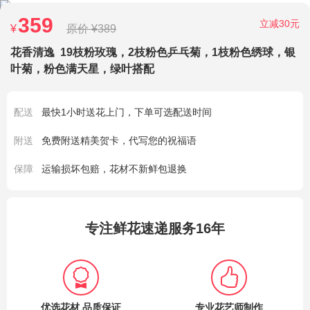
359
立减30元
¥
原价 ¥389
花香清逸
19枝粉玫瑰，2枝粉色乒乓菊，1枝粉色绣球，银
叶菊，粉色满天星，绿叶搭配
配送
最快1小时送花上门，下单可选配送时间
附送
免费附送精美贺卡，代写您的祝福语
保障
运输损坏包赔，花材不新鲜包退换
专注鲜花速递服务16年
优选花材 品质保证
专业花艺师制作