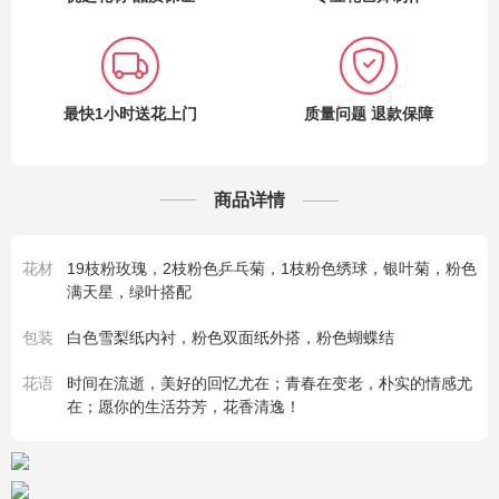
最快1小时送花上门
质量问题 退款保障
商品详情
花材
19枝粉玫瑰，2枝粉色乒乓菊，1枝粉色绣球，银叶菊，粉色
满天星，绿叶搭配
包装
白色雪梨纸内衬，粉色双面纸外搭，粉色蝴蝶结
花语
时间在流逝，美好的回忆尤在；青春在变老，朴实的情感尤
在；愿你的生活芬芳，花香清逸！