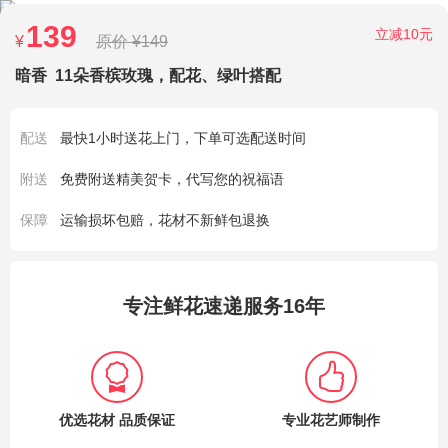
139
立减10元
¥
原价 ¥149
暗香
11朵香槟玫瑰，配花、绿叶搭配
配送
最快1小时送花上门，下单可选配送时间
附送
免费附送精美贺卡，代写您的祝福语
保障
运输损坏包赔，花材不新鲜包退换
专注鲜花速递服务16年
优选花材 品质保证
专业花艺师制作