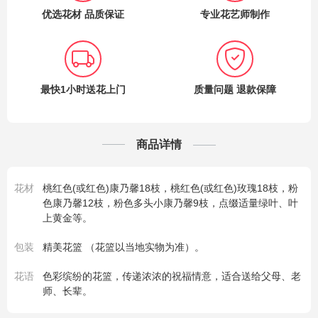
优选花材 品质保证
专业花艺师制作
最快1小时送花上门
质量问题 退款保障
商品详情
花材
桃红色(或红色)康乃馨18枝，桃红色(或红色)玫瑰18枝，粉
色康乃馨12枝，粉色多头小康乃馨9枝，点缀适量绿叶、叶
上黄金等。
包装
精美花篮 （花篮以当地实物为准）。
花语
色彩缤纷的花篮，传递浓浓的祝福情意，适合送给父母、老
师、长辈。