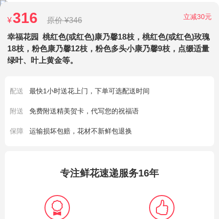
316
立减30元
¥
原价 ¥346
幸福花园
桃红色(或红色)康乃馨18枝，桃红色(或红色)玫瑰
18枝，粉色康乃馨12枝，粉色多头小康乃馨9枝，点缀适量
绿叶、叶上黄金等。
配送
最快1小时送花上门，下单可选配送时间
附送
免费附送精美贺卡，代写您的祝福语
保障
运输损坏包赔，花材不新鲜包退换
专注鲜花速递服务16年