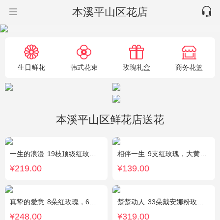
本溪平山区花店
生日鲜花
韩式花束
玫瑰礼盒
商务花篮
本溪平山区鲜花店送花
一生的浪漫
19枝顶级红玫瑰(长柄)紧密居中，外围满天星丰满环绕。
相伴一生
9支红玫瑰，大黄莺.满天星搭配。
¥219.00
¥139.00
真挚的爱意
8朵红玫瑰，6朵香槟玫瑰，5朵粉玫瑰，叶上黄金点缀。
楚楚动人
33朵戴安娜粉玫瑰，相思梅搭配
¥248.00
¥319.00