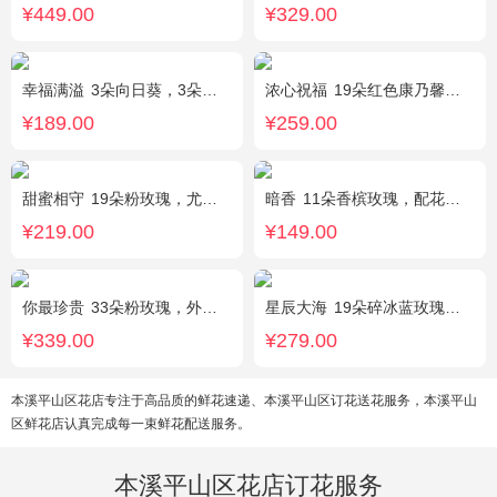
¥449.00
¥329.00
幸福满溢
3朵向日葵，3朵香槟玫瑰，配花、绿叶搭配
浓心祝福
19朵红色康乃馨，2支多头粉百合，绿叶搭配
¥189.00
¥259.00
甜蜜相守
19朵粉玫瑰，尤加利、小花搭配
暗香
11朵香槟玫瑰，配花、绿叶搭配
¥219.00
¥149.00
你最珍贵
33朵粉玫瑰，外围满天星
星辰大海
19朵碎冰蓝玫瑰，尤加利绿叶搭配
¥339.00
¥279.00
本溪平山区花店专注于高品质的鲜花速递、本溪平山区订花送花服务，本溪平山
区鲜花店认真完成每一束鲜花配送服务。
本溪平山区花店订花服务