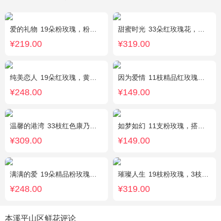
爱的礼物
19朵粉玫瑰，粉色满天星搭配
甜蜜时光
33朵红玫瑰花，外围相思梅配花，黑色饰条环绕
¥219.00
¥319.00
纯美恋人
19朵红玫瑰，黄莺、满天星、绿叶适量点缀
因为爱情
11枝精品红玫瑰，黄英丰满。
¥248.00
¥149.00
温馨的港湾
33枝红色康乃馨，3枝白色多头香水百合，绿叶，满天星搭配丰满。
如梦如幻
11支粉玫瑰，搭配红豆点缀。
¥309.00
¥149.00
满满的爱
19朵精品粉玫瑰，搭配适量紫色勿忘我间插。
璀璨人生
19枝粉玫瑰，3枝向日葵，绿叶搭配
¥248.00
¥319.00
本溪平山区鲜花评论