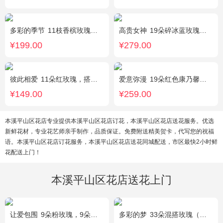
多彩的季节
11枝香槟玫瑰，2枝多头白百合，栀子叶搭配
高贵女神
19朵碎冰蓝玫瑰，绿叶搭配
¥199.00
¥279.00
彼此相爱
11朵红玫瑰，搭配适量满天星、叶上黄金。
爱意弥漫
19朵红色康乃馨粉，2枝多头粉百合，黄莺、石竹梅搭配
¥149.00
¥259.00
本溪平山区花店专业提供本溪平山区花店订花，本溪平山区花店送花服务。优选
新鲜花材，专业花艺师亲手制作，品质保证。免费附送精美贺卡，代写您的祝福
语。本溪平山区花店订花服务，本溪平山区花店送花同城配送，市区最快2小时鲜
花配送上门！
本溪平山区花店送花上门
让爱包围
9朵粉玫瑰，9朵红玫瑰，7朵白玫瑰，7朵蓝玫瑰，7朵香槟玫瑰，满天星和绿草丰满外围，随机赠送两只公仔
多彩的梦
33朵混搭玫瑰（香槟玫瑰+粉玫瑰+白玫瑰），配花、绿叶搭配