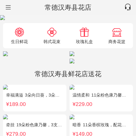
常德汉寿县花店
生日鲜花
韩式花束
玫瑰礼盒
商务花篮
常德汉寿县鲜花店送花
幸福满溢
3朵向日葵，3朵香槟玫瑰，配花、绿叶搭配
温情柔和
11朵粉色康乃馨，8朵粉玫瑰，搭配桔梗
¥189.00
¥229.00
牵挂
19朵粉色康乃馨，3支多头粉百合，黄莺搭配
暗香
11朵香槟玫瑰，配花、绿叶搭配
¥279.00
¥149.00