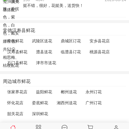
挺不错，很好，花挺美，送货快！
常德汉寿县鲜花
常德鲜花
武陵区送花
鼎城区订花
安乡县花店
汉寿县鲜花
澧县送花
临澧县订花
桃源县花店
石门县鲜花
津市市送花
周边城市鲜花
张家界花店
益阳鲜花
郴州送花
永州订花
怀化花店
娄底鲜花
湘西州送花
广州订花
韶关花店
深圳鲜花