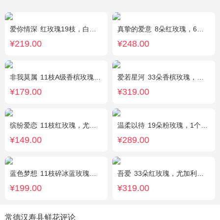
爱你情深
红玫瑰19枝，白色相思梅、栀子叶搭配
真挚的爱意
8朵红玫瑰，6朵香槟玫瑰，5朵粉玫瑰，叶上黄金点缀。
¥219.00
¥248.00
非我莫属
11枝A级香槟玫瑰，间插黄英、满天星，另加2只可爱小熊公仔（小熊以实物为准）。
爱若星河
33朵香槟玫瑰，白色满天星点缀
¥179.00
¥319.00
缤纷爱恋
11枝红玫瑰，尤加利叶搭配
温柔以待
19朵粉玫瑰，1个粉色绣球，1枝多头白百合，桔梗、满天星、绿叶搭配
¥149.00
¥289.00
蓝色梦想
11枝碎冰蓝玫瑰，洋甘菊和尤加利叶适量搭配
吾爱
33朵红玫瑰，尤加利绿叶搭配
¥199.00
¥319.00
常德汉寿县鲜花评论