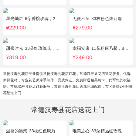
星光灿烂
6朵香槟玫瑰，2朵向日葵，1个蓝色绣球，桔梗、小花、绿叶搭配
无微不至
33枝粉色康乃馨，石竹梅围绕
¥229.00
¥279.00
甜蜜时光
33朵红玫瑰花，外围相思梅配花，黑色饰条环绕
幸福安康
11朵粉康乃馨，8朵粉玫瑰，搭配相思梅、黄莺穿插点缀。
¥319.00
¥249.00
常德汉寿县花店专业提供常德汉寿县花店订花，常德汉寿县花店送花服务。优选
新鲜花材，专业花艺师亲手制作，品质保证。免费附送精美贺卡，代写您的祝福
语。常德汉寿县花店订花服务，常德汉寿县花店送花同城配送，市区最快2小时鲜
花配送上门！
常德汉寿县花店送花上门
温馨的港湾
33枝红色康乃馨，3枝白色多头香水百合，绿叶，满天星搭配丰满。
唯美之心
33朵精品红玫瑰，搭配适量相思梅。