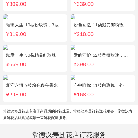
¥309.00
¥339.00
璀璨人生
19枝粉玫瑰，3枝向日葵，绿叶搭配
粉色回忆
11朵戴安娜粉玫瑰，尤加利间插，丰满搭配绿叶
¥319.00
¥218.00
臻爱一生
99朵精品红玫瑰
爱的守护
52枝香槟玫瑰，外围桔梗
¥669.00
¥398.00
相守永恒
9枝粉色多头香水百合，黄莺点缀，搭配剑叶。
心中唯你
11枝白玫瑰，外围紫色勿忘我。
¥298.00
¥168.00
常德汉寿县花店专注于高品质的鲜花速递、常德汉寿县订花送花服务，常德汉寿
县鲜花店认真完成每一束鲜花配送服务。
常德汉寿县花店订花服务