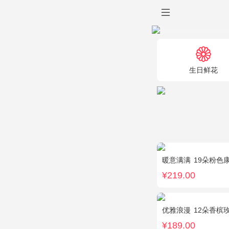
生日鲜花
暖意满满
19朵粉色
¥219.00
优雅浪漫
12朵香槟
¥189.00