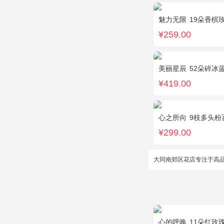
魅力无限
19朵香槟玫
¥259.00
美丽星辰
52朵碎冰
¥419.00
心之所向
9枝多头粉
¥299.00
大同南郊区花店专注于高
心的呼唤
11朵红玫