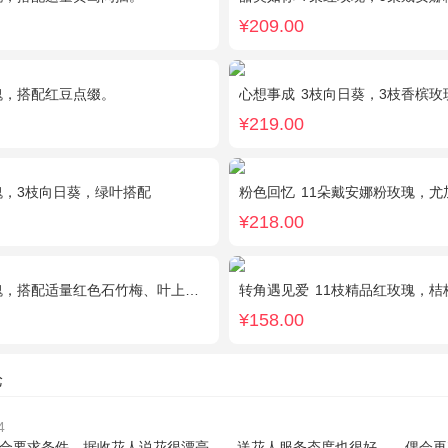
¥209.00
瑰，搭配红豆点缀。
心想事成
3枝向日葵，3枝香槟玫瑰
¥219.00
瑰，3枝向日葵，绿叶搭配
粉色回忆
11朵戴安娜粉玫瑰，尤加
¥218.00
，搭配适量红色石竹梅、叶上黄金间插。
转角遇见爱
11枝精品红玫瑰，桔
¥158.00
论
4
合要求条件，据收花人说花很漂亮……送花人服务态度也很好……偶会再