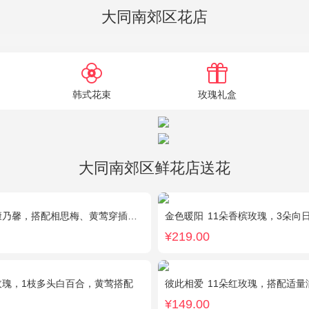
大同南郊区花店
韩式花束
玫瑰礼盒
大同南郊区鲜花店送花
康乃馨，搭配相思梅、黄莺穿插点缀。
金色暖阳
11朵香槟玫瑰，3朵向日
¥219.00
玫瑰，1枝多头白百合，黄莺搭配
彼此相爱
11朵红玫瑰，搭配适
¥149.00