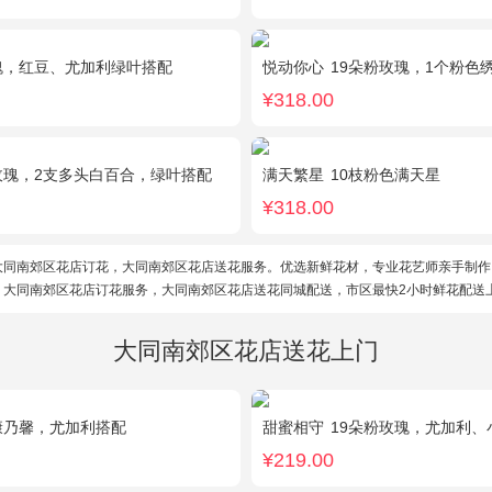
瑰，红豆、尤加利绿叶搭配
悦动你心
19朵粉玫瑰，1个粉色绣球，2个白色乒
¥318.00
玫瑰，2支多头白百合，绿叶搭配
满天繁星
10枝粉色满天星
¥318.00
大同南郊区花店订花，大同南郊区花店送花服务。优选新鲜花材，专业花艺师亲手制作
。大同南郊区花店订花服务，大同南郊区花店送花同城配送，市区最快2小时鲜花配送
大同南郊区花店送花上门
康乃馨，尤加利搭配
甜蜜相守
19朵粉玫瑰，尤加利、
¥219.00