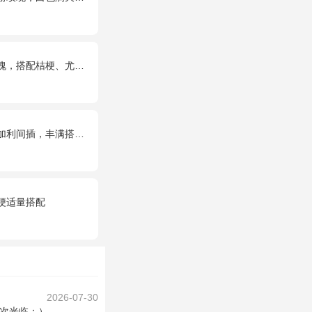
，搭配桔梗、尤加利叶
利间插，丰满搭配绿叶
梗适量搭配
2026-07-30
次光临：）