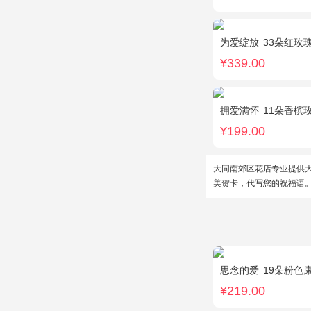
为爱绽放
33朵红玫
¥339.00
拥爱满怀
11朵香槟
¥199.00
大同南郊区花店专业提供
美贺卡，代写您的祝福语
思念的爱
19朵粉色
¥219.00