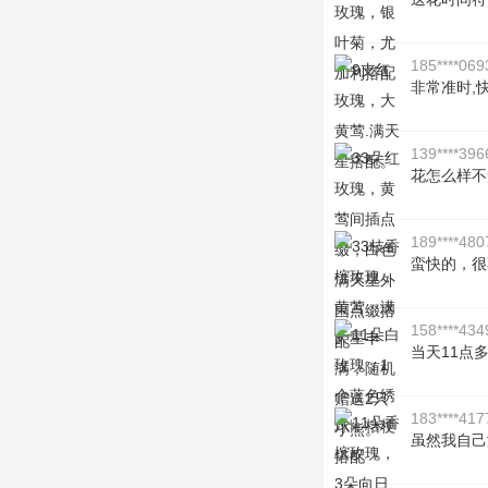
185****069
非常准时,
139****396
花怎么样不
189****480
蛮快的，很
158****434
当天11点
183****417
虽然我自己