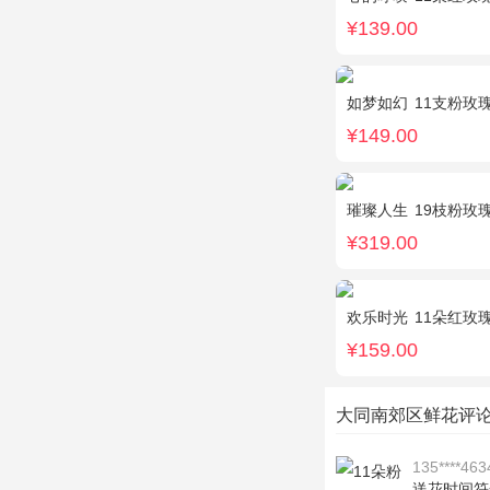
¥139.00
如梦如幻
11支粉玫
¥149.00
璀璨人生
19枝粉玫
¥319.00
欢乐时光
11朵红玫瑰
¥159.00
大同南郊区鲜花评
135****463
送花时间符