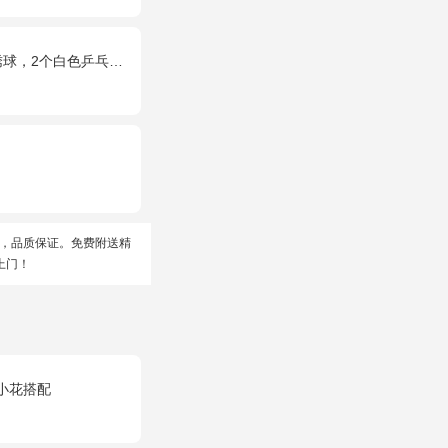
乓菊，粉色桔梗、尤加利间插丰满
，品质保证。免费附送精
上门！
小花搭配