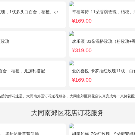
瑰，1枝多头白百合，桔梗、小花、绿叶搭配
幸福等待
11朵香槟玫瑰，桔梗
¥169.00
蓝玫瑰
欢乐颂
33朵混搭玫瑰（粉玫瑰+香槟
¥319.00
百合，桔梗，尤加利搭配
爱的喜悦
卡罗拉红玫瑰11枝、白色
¥169.00
品质的鲜花速递、大同南郊区订花送花服务，大同南郊区鲜花店认真完成每一束鲜花配
大同南郊区花店订花服务
瑰，搭配适量黄莺间插。
甜美如你
7朵红玫瑰，9朵戴安娜粉玫瑰，白色