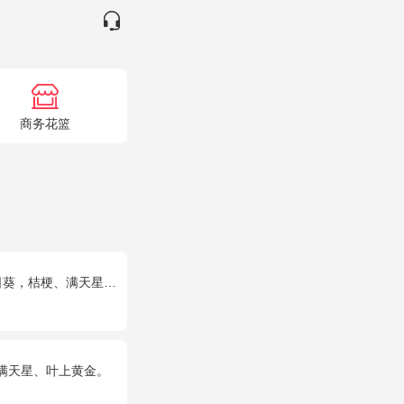
商务花篮
葵，桔梗、满天星混搭
量满天星、叶上黄金。