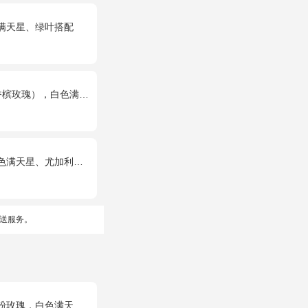
、满天星、绿叶搭配
玫瑰），白色满天星环绕
满天星、尤加利搭配
送服务。
满天星丰满间插，尤加利搭配