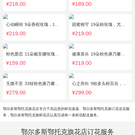
¥218.00
¥189.00
心动瞬间
9朵香槟玫瑰，1个蓝色绣球，1支多头白百合，桔梗、绿叶搭配
甜蜜相守
19朵粉玫瑰，尤加利、小花搭配
¥219.00
¥219.00
粉色爱恋
11朵戴安娜玫瑰，满天星、绿叶搭配
健康喜乐
19朵粉色康乃馨，满天星、绿叶搭配
¥159.00
¥219.00
无微不至
33枝粉色康乃馨，石竹梅围绕
心之所向
9枝多头粉百合，桔梗，尤加利搭配
¥279.00
¥299.00
鄂尔多斯鄂托克旗花店专注于高品质的鲜花速递、鄂尔多斯鄂托克旗订花送花服
务，鄂尔多斯鄂托克旗鲜花店认真完成每一束鲜花配送服务。
鄂尔多斯鄂托克旗花店订花服务