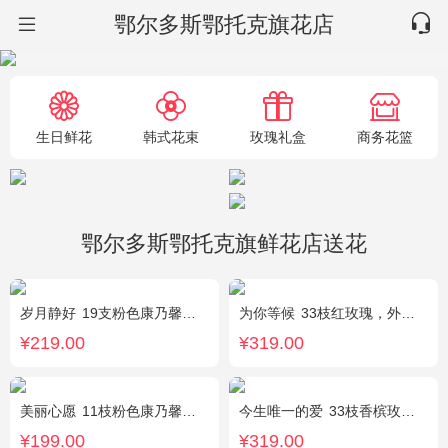
鄂尔多斯鄂托克旗花店
生日鲜花
韩式花束
玫瑰礼盒
商务花篮
鄂尔多斯鄂托克旗鲜花店送花
岁月静好
19支粉色康乃馨，1枝白色多头百合，搭配满天星、黄莺装饰。
为你等候
33枝红玫瑰，外围满天星和黄莺，随机赠送两只公仔
¥219.00
¥319.00
美丽心愿
11枝粉色康乃馨，2枝白色多头香水百合，搭配黄莺满天星
今生唯一的爱
33枝香槟玫瑰，黄莺、满天星丰满，随机赠送2只小熊。
¥199.00
¥319.00