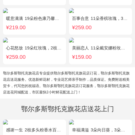
暖意满满
19朵粉色康乃馨，搭配相思梅、黄莺穿插点缀。
百事合意
11朵香槟玫瑰，3枝多头白百合，黄莺搭配
¥219.00
¥259.00
心花怒放
19朵红玫瑰，2枝多头粉百合，配花、黄莺搭配
美丽恋人
11朵戴安娜粉玫瑰，粉色满天星、尤加利绿叶搭配
¥259.00
¥159.00
鄂尔多斯鄂托克旗花店专业提供鄂尔多斯鄂托克旗花店订花，鄂尔多斯鄂托克旗
花店送花服务。优选新鲜花材，专业花艺师亲手制作，品质保证。免费附送精美
贺卡，代写您的祝福语。鄂尔多斯鄂托克旗花店订花服务，鄂尔多斯鄂托克旗花
店送花同城配送，市区最快2小时鲜花配送上门！
鄂尔多斯鄂托克旗花店送花上门
感谢一生
2枝多头粉香水百合，11枝粉康乃馨，满天星+绿叶适量。
幸福满溢
3朵向日葵，3朵香槟玫瑰，配花、绿叶搭配