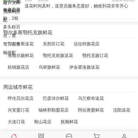
送花时间及时，送货员服务态度好，她收到花非常开心
鄂尔多斯鄂托克旗鲜花
鄂尔多斯送花
东胜区订花
达拉特旗花店
准格尔旗鲜花
鄂托克前旗送花
鄂托克旗订花
杭锦旗花店
乌审旗鲜花
伊金霍洛旗送花
周边城市鲜花
呼伦贝尔花店
巴彦淖尔鲜花
乌兰察布送花
兴安盟订花
锡林郭勒盟花店
阿拉善盟鲜花
沈阳送花
大连订花
鞍山花店
抚顺鲜花