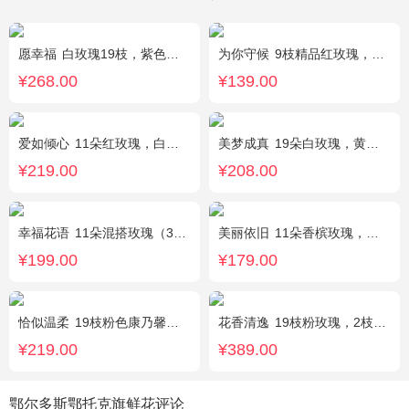
愿幸福
白玫瑰19枝，紫色勿忘我围绕。
为你守候
9枝精品红玫瑰，满天星、黄莺点缀，加可爱小熊1只。(小熊以实物为准)
¥268.00
¥139.00
爱如倾心
11朵红玫瑰，白色满天星间插，一条灯带，一对小熊、黄莺或尤加利叶搭配
美梦成真
19朵白玫瑰，黄莺绿叶边围
¥219.00
¥208.00
幸福花语
11朵混搭玫瑰（3支红玫瑰、3支粉玫瑰、3支白玫瑰、2支香槟玫瑰），搭配适量黄莺、栀子叶，随机赠送1只可爱小熊。
美丽依旧
11朵香槟玫瑰，搭配石竹梅间插。
¥199.00
¥179.00
恰似温柔
19枝粉色康乃馨，搭配适量情人草、尤加利叶
花香清逸
19枝粉玫瑰，2枝粉色乒乓菊，1枝粉色绣球，银叶菊，粉色满天星，绿叶搭配
¥219.00
¥389.00
鄂尔多斯鄂托克旗鲜花评论