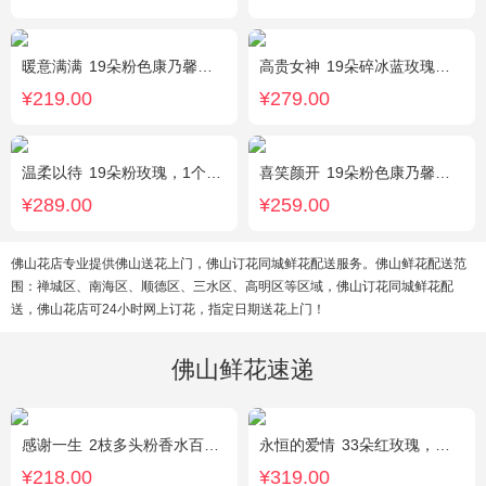
暖意满满
19朵粉色康乃馨，搭配相思梅、黄莺穿插点缀。
高贵女神
19朵碎冰蓝玫瑰，绿叶搭配
¥219.00
¥279.00
温柔以待
19朵粉玫瑰，1个粉色绣球，1枝多头白百合，桔梗、满天星、绿叶搭配
喜笑颜开
19朵粉色康乃馨，2枝多头白百合，满天星、绿叶搭配
¥289.00
¥259.00
佛山花店专业提供佛山送花上门，佛山订花同城鲜花配送服务。佛山鲜花配送范
围：禅城区、南海区、顺德区、三水区、高明区等区域，佛山订花同城鲜花配
送，佛山花店可24小时网上订花，指定日期送花上门！
佛山鲜花速递
感谢一生
2枝多头粉香水百合，11枝粉康乃馨，满天星+绿叶适量。
永恒的爱情
33朵红玫瑰，满天星、绿叶搭配
¥218.00
¥319.00