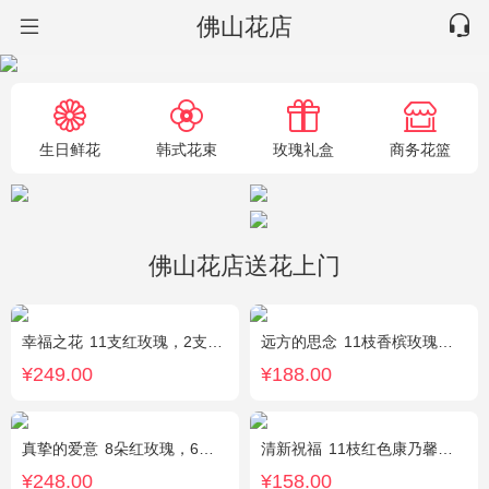
佛山花店
生日鲜花
韩式花束
玫瑰礼盒
商务花篮
佛山花店送花上门
幸福之花
11支红玫瑰，2支多头白香水百合，配草
远方的思念
11枝香槟玫瑰单独包装，绿叶丰满。
¥249.00
¥188.00
真挚的爱意
8朵红玫瑰，6朵香槟玫瑰，5朵粉玫瑰，叶上黄金点缀。
清新祝福
11枝红色康乃馨，搭配黄莺栀子叶适量
¥248.00
¥158.00