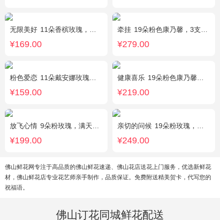
无限美好
11朵香槟玫瑰，桔梗、小花、绿叶搭配
牵挂
19朵粉色康乃馨，3支多头粉百合，黄莺搭配
¥169.00
¥279.00
粉色爱恋
11朵戴安娜玫瑰，满天星、绿叶搭配
健康喜乐
19朵粉色康乃馨，满天星、绿叶搭配
¥159.00
¥219.00
放飞心情
9朵粉玫瑰，满天星、栀子叶适量
亲切的问候
19朵粉玫瑰，叶上黄金点缀。
¥199.00
¥249.00
佛山鲜花网专注于高品质的佛山鲜花速递、佛山花店送花上门服务，优选新鲜花
材，佛山鲜花店专业花艺师亲手制作，品质保证。免费附送精美贺卡，代写您的
祝福语。
佛山订花同城鲜花配送