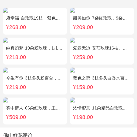
愿幸福
白玫瑰19枝，紫色勿忘我围绕。
甜美如你
7朵红玫瑰，9朵戴安娜粉玫瑰，白色满天星丰满间插，尤加利搭配
¥268.00
¥209.00
纯真幻梦
19朵粉玫瑰，1扎满天星间插丰满
爱意无边
艾莎玫瑰16枝、白色洋桔梗5枝、尤加利10枝
¥218.00
¥259.00
今生有你
3枝多头粉百合，5枝红玫瑰，点缀情人草叶材作成精美的 花瓶花插
蓝色之恋
3枝多头白香水百合，情人草丰满，绿叶。
¥219.00
¥159.00
雾中情人
66朵红玫瑰，王冠，灯带
浓情蜜意
11朵精品白玫瑰，搭配适量浅绿色洋桔梗、书带草、黄莺。
¥509.00
¥198.00
佛山鲜花评论