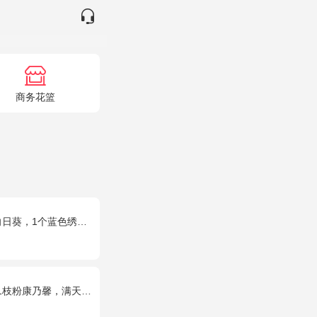
商务花篮
个蓝色绣球，配花、绿叶搭配
乃馨，满天星+绿叶适量。