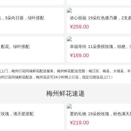
瑰，3朵向日葵，绿叶搭配
浓心祝福
19朵红色康乃馨，2支
¥259.00
，配花、绿叶搭配
幸福等待
11朵香槟玫瑰，桔梗
¥169.00
花上门，梅州订花同城鲜花配送服务。梅州鲜花配送范围：梅江区、梅县、大埔县、丰
梅州订花同城鲜花配送，梅州花店可24小时网上订花，指定日期送花上门！
梅州鲜花速递
蓝玫瑰，满天星搭配
爱的礼物
19朵粉玫瑰，粉色满天
¥219.00