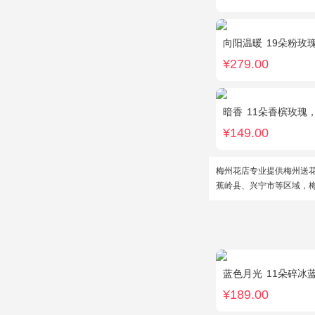
向阳温暖
19朵粉玫
¥279.00
暗香
11朵香槟玫瑰
¥149.00
梅州花店专业提供梅州送
蕉岭县、兴宁市等区域，
蓝色月光
11朵碎冰
¥189.00