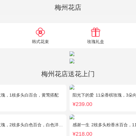
梅州花店
韩式花束
玫瑰礼盒
梅州花店送花上门
玫瑰，1枝多头白百合，黄莺搭配
阳光下的爱
11朵香槟玫瑰，3朵向日葵，1
¥239.00
瑰，2枝多头白色百合，白色洋桔梗、绿叶
感谢一生
2枝多头粉香水百合，11枝粉康
¥218.00