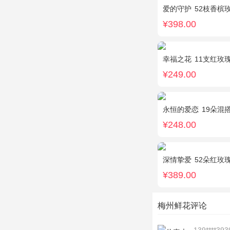
爱的守护
52枝香槟
¥398.00
幸福之花
11支红玫
¥249.00
永恒的爱恋
19朵混搭玫瑰
¥248.00
深情挚爱
52朵红玫
¥389.00
梅州鲜花评论