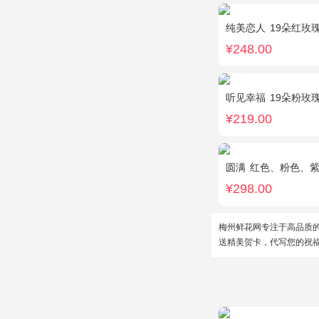
纯美恋人
19朵红玫
¥248.00
听见幸福
19朵粉玫
¥219.00
圆满
红色、粉色、紫边康乃馨共16枝，红玫瑰7枝，
¥298.00
梅州鲜花网专注于高品质
送精美贺卡，代写您的祝