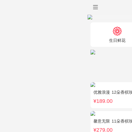
生日鲜花
优雅浪漫
12朵香槟
¥189.00
馨意无限
11朵香槟玫
¥279.00