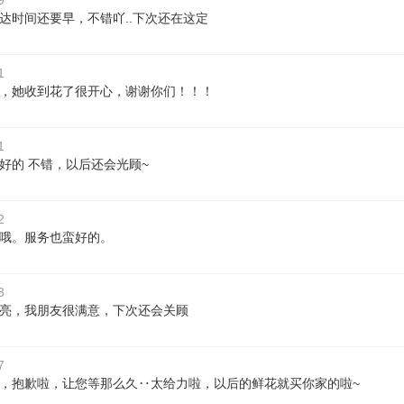
9
达时间还要早，不错吖..下次还在这定
1
，她收到花了很开心，谢谢你们！！！
1
好的 不错，以后还会光顾~
2
哦。服务也蛮好的。
3
亮，我朋友很满意，下次还会关顾
7
，抱歉啦，让您等那么久‥太给力啦，以后的鲜花就买你家的啦~