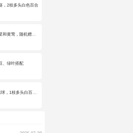
葵，2枝多头白色百合
黄莺，随机赠送两只公仔
豆、绿叶搭配
白百合，桔梗、满天星、绿叶搭配