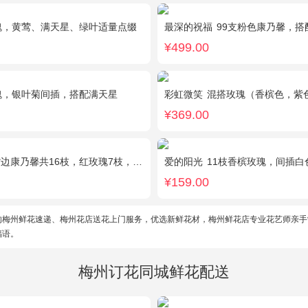
瑰，黄莺、满天星、绿叶适量点缀
最深的祝福
99支粉色康乃馨，搭
¥499.00
瑰，银叶菊间插，搭配满天星
彩虹微笑
混搭玫瑰（香槟色，紫色，白色，戴安娜粉
¥369.00
粉色多头香水百合2枝，粉桔梗、叶上黄金、绿叶搭配。（如紫边康乃馨缺货，默认用其他颜色替代）
爱的阳光
11枝香槟玫瑰，间插白色满天
¥159.00
的梅州鲜花速递、梅州花店送花上门服务，优选新鲜花材，梅州鲜花店专业花艺师亲手
福语。
梅州订花同城鲜花配送