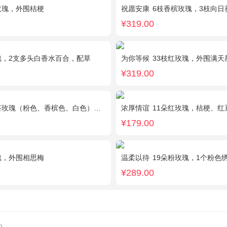
玫瑰，外围桔梗
祝愿安康
6枝香槟玫瑰，3枝向日
¥319.00
瑰，2支多头白香水百合，配草
为你等候
33枝红玫瑰，外围满天星和
¥319.00
（粉色、香槟色、白色），2个小熊，黄莺、满天星点缀
浓厚情谊
11朵红玫瑰，桔梗、红
¥179.00
瑰，外围相思梅
温柔以待
19朵粉玫瑰，1个粉色绣球，1枝多头
¥289.00