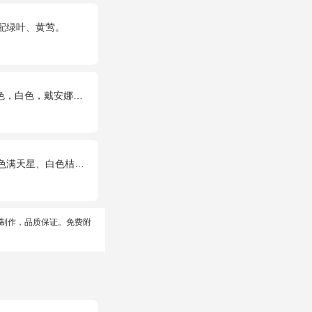
配绿叶、黄莺。
色）共52朵，相思梅、桔梗配花
星、白色桔梗、尤加利叶
制作，品质保证。免费附