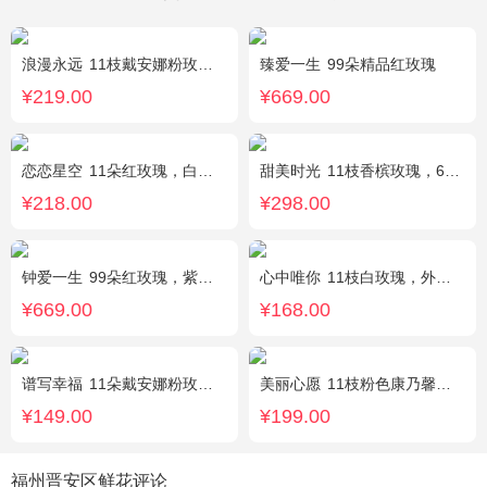
浪漫永远
11枝戴安娜粉玫瑰，1枝浅蓝色绣球，浅紫洋桔梗、栀子叶搭配
臻爱一生
99朵精品红玫瑰
¥219.00
¥669.00
恋恋星空
11朵红玫瑰，白色满天星丰满搭配，红豆点缀，一条灯带，搭配2只小熊
甜美时光
11枝香槟玫瑰，6枝多头白百合，搭配适量尤加利叶装饰
¥218.00
¥298.00
钟爱一生
99朵红玫瑰，紫色勿忘我围边
心中唯你
11枝白玫瑰，外围紫色勿忘我。
¥669.00
¥168.00
谱写幸福
11朵戴安娜粉玫瑰，搭配适量情人草装饰
美丽心愿
11枝粉色康乃馨，2枝白色多头香水百合，搭配黄莺满天星
¥149.00
¥199.00
福州晋安区鲜花评论