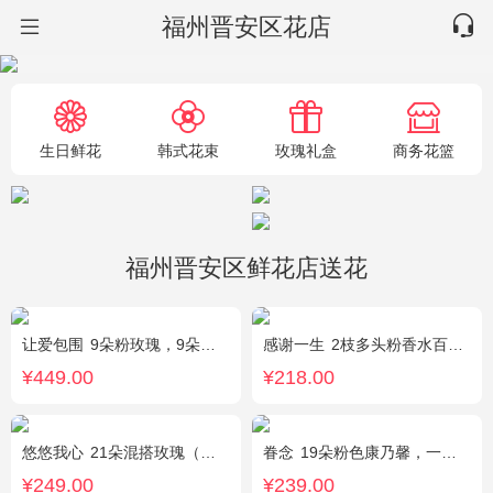
福州晋安区花店
生日鲜花
韩式花束
玫瑰礼盒
商务花篮
福州晋安区鲜花店送花
让爱包围
9朵粉玫瑰，9朵红玫瑰，7朵白玫瑰，7朵蓝玫瑰，7朵香槟玫瑰，满天星和绿草丰满外围，随机赠送两只公仔
感谢一生
2枝多头粉香水百合，11枝粉康乃馨，满天星+绿叶适量。
¥449.00
¥218.00
悠悠我心
21朵混搭玫瑰（粉玫瑰+紫玫瑰），绿叶搭配
眷念
19朵粉色康乃馨，一条灯带，满天星、绿叶搭配
¥249.00
¥239.00