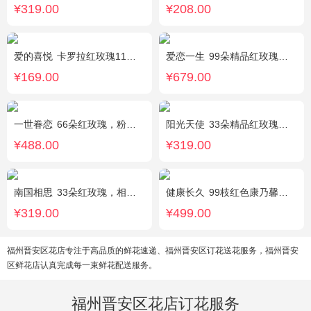
¥319.00
¥208.00
爱的喜悦
卡罗拉红玫瑰11枝、白色满天星、尤加利搭配
爱恋一生
99朵精品红玫瑰，搭配适量相思梅。
¥169.00
¥679.00
一世眷恋
66朵红玫瑰，粉色石竹梅外围丰满围边，黑色丝带搭配
阳光天使
33朵精品红玫瑰，外围搭配适量红色、粉色、白色石竹梅。
¥488.00
¥319.00
南国相思
33朵红玫瑰，相思梅丰满围边
健康长久
99枝红色康乃馨，满天星丰满围绕。
¥319.00
¥499.00
福州晋安区花店专注于高品质的鲜花速递、福州晋安区订花送花服务，福州晋安
区鲜花店认真完成每一束鲜花配送服务。
福州晋安区花店订花服务