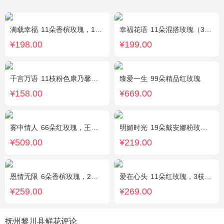
满载幸福
11朵香槟玫瑰，1支白色多头香水百合，搭配桔梗、黄莺。
幸福花语
11朵混搭玫瑰（3支红玫瑰、3支粉玫瑰、3支白玫瑰、2支香槟玫瑰），搭配适量黄莺、栀子叶，随机赠送1只可爱小熊。
¥198.00
¥199.00
千言万语
11枝粉色康乃馨，栀子叶间插丰满
臻爱一生
99朵精品红玫瑰
¥158.00
¥669.00
雾中情人
66朵红玫瑰，王冠，灯带
明媚时光
19朵戴安娜粉玫瑰，尤加利丰满间插，粉色满天星点缀
¥509.00
¥219.00
恩情无限
6朵香槟玫瑰，2枝向日葵，蓝色绣球，绿色桔梗、绿叶搭配
爱在心头
11朵红玫瑰，3枝多头白香水百合，黄莺、绿叶搭配
¥259.00
¥269.00
抚州黎川县鲜花评论