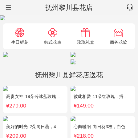
抚州黎川县花店
生日鲜花
韩式花束
玫瑰礼盒
商务花篮
抚州黎川县鲜花店送花
高贵女神
19朵碎冰蓝玫瑰，绿叶搭配
彼此相爱
11朵红玫瑰，搭配适量满天星、叶上黄金。
¥279.00
¥149.00
美好的时光
2朵向日葵，4朵香槟玫瑰，2朵碎冰蓝玫瑰，桔梗、配花、配草搭配
心向暖阳
向日葵3枝，白色洋桔梗0.5扎，绿色小雏菊2枝，雪柳0.1扎
¥209.00
¥218.00