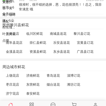
很准时，很不错的选择，恩，花也很漂亮！！总之，我非
常满意 哦
抚州黎川县鲜花
抚州花店
临川区鲜花
南城县送花
黎川县订花
南丰县花店
崇仁县鲜花
乐安县送花
宜黄县订花
金溪县花店
资溪县鲜花
东乡县送花
广昌县订花
周边城市鲜花
上饶花店
济南鲜花
青岛送花
淄博订花
枣庄花店
东营鲜花
烟台送花
潍坊订花
济宁花店
泰安鲜花