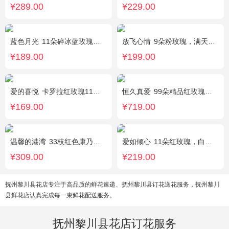
¥289.00
¥229.00
蓝色月光
11朵碎冰蓝玫瑰，满天星搭配
放飞心情
9朵粉玫瑰，满天星、栀子叶适量
¥189.00
¥199.00
爱的喜悦
卡罗拉红玫瑰11枝、白色满天星、尤加利搭配
恒久真爱
99朵精品红玫瑰，粉色相思梅丰满围边，搭配皇冠、黑色缎带装饰
¥169.00
¥719.00
温馨的港湾
33枝红色康乃馨，3枝白色多头香水百合，绿叶，满天星搭配丰满。
爱如倾心
11朵红玫瑰，白色满天星间插，一条灯带，一对小熊、黄莺或尤加利叶搭配
¥309.00
¥219.00
抚州黎川县花店专注于高品质的鲜花速递、抚州黎川县订花送花服务，抚州黎川
县鲜花店认真完成每一束鲜花配送服务。
抚州黎川县花店订花服务