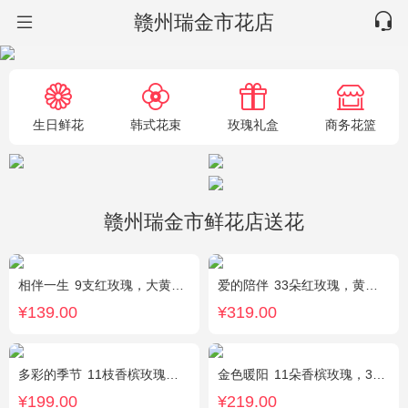
赣州瑞金市花店
生日鲜花
韩式花束
玫瑰礼盒
商务花篮
赣州瑞金市鲜花店送花
相伴一生
9支红玫瑰，大黄莺.满天星搭配。
爱的陪伴
33朵红玫瑰，黄莺间插点缀，白色满天星外围点缀搭配
¥139.00
¥319.00
多彩的季节
11枝香槟玫瑰，2枝多头白百合，栀子叶搭配
金色暖阳
11朵香槟玫瑰，3朵向日葵，桔梗、满天星混搭
¥199.00
¥219.00