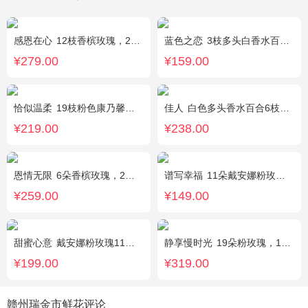
感恩在心
12枝香槟玫瑰，2枝向日葵，搭配白色满天星、尤加利叶
蓝色之恋
3枝多头白香水百合，情人草丰满，绿叶。
¥279.00
¥159.00
恰似温柔
19枝粉色康乃馨，搭配适量情人草、尤加利叶
佳人
白色多头香水百合6枝，满天星、紫色勿忘我、绿叶丰满
¥219.00
¥238.00
恩情无限
6朵香槟玫瑰，2枝向日葵，蓝色绣球，绿色桔梗、绿叶搭配
谱写幸福
11朵戴安娜粉玫瑰，搭配适量情人草装饰
¥259.00
¥149.00
甜蜜心意
戴安娜粉玫瑰11枝，浅紫勿忘我、尤加利搭配
静享慢时光
19朵粉玫瑰，1枝粉色绣球，粉色洋桔梗、白色乒乓菊、尤加利搭配
¥199.00
¥319.00
赣州瑞金市鲜花评论