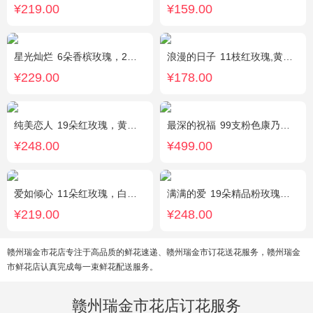
¥219.00
¥159.00
星光灿烂
6朵香槟玫瑰，2朵向日葵，1个蓝色绣球，桔梗、小花、绿叶搭配
浪漫的日子
11枝红玫瑰,黄莺、满天星适量搭配。
¥229.00
¥178.00
纯美恋人
19朵红玫瑰，黄莺、满天星、绿叶适量点缀
最深的祝福
99支粉色康乃馨，搭配绿叶、黄莺。
¥248.00
¥499.00
爱如倾心
11朵红玫瑰，白色满天星间插，一条灯带，一对小熊、黄莺或尤加利叶搭配
满满的爱
19朵精品粉玫瑰，搭配适量紫色勿忘我间插。
¥219.00
¥248.00
赣州瑞金市花店专注于高品质的鲜花速递、赣州瑞金市订花送花服务，赣州瑞金
市鲜花店认真完成每一束鲜花配送服务。
赣州瑞金市花店订花服务