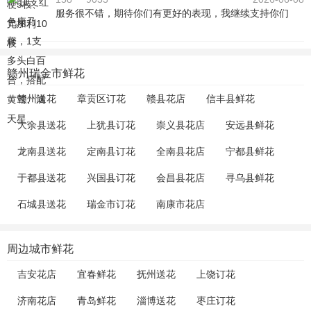
服务很不错，期待你们有更好的表现，我继续支持你们
赣州瑞金市鲜花
赣州送花
章贡区订花
赣县花店
信丰县鲜花
大余县送花
上犹县订花
崇义县花店
安远县鲜花
龙南县送花
定南县订花
全南县花店
宁都县鲜花
于都县送花
兴国县订花
会昌县花店
寻乌县鲜花
石城县送花
瑞金市订花
南康市花店
周边城市鲜花
吉安花店
宜春鲜花
抚州送花
上饶订花
济南花店
青岛鲜花
淄博送花
枣庄订花