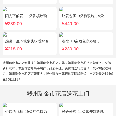
阳光下的爱
11朵香槟玫瑰，3朵向日葵，1个蓝色绣球，配花、绿叶搭配
让爱包围
9朵粉玫瑰，9朵红玫瑰，7朵白玫瑰，7朵蓝玫瑰，7朵香槟玫瑰，满天星和绿草丰满外围，随机赠送两只公仔
¥239.00
¥449.00
感谢一生
2枝多头粉香水百合，11枝粉康乃馨，满天星+绿叶适量。
眷念
19朵粉色康乃馨，一条灯带，满天星、绿叶搭配
¥218.00
¥239.00
赣州瑞金市花店专业提供赣州瑞金市花店订花，赣州瑞金市花店送花服务。优选
新鲜花材，专业花艺师亲手制作，品质保证。免费附送精美贺卡，代写您的祝福
语。赣州瑞金市花店订花服务，赣州瑞金市花店送花同城配送，市区最快2小时鲜
花配送上门！
赣州瑞金市花店送花上门
心底的祝福
19朵红色康乃馨，绿叶搭配
粉色爱恋
11朵戴安娜玫瑰，满天星、绿叶搭配