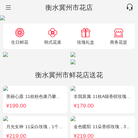
衡水冀州市花店
生日鲜花
韩式花束
玫瑰礼盒
商务花篮
衡水冀州市鲜花店送花
美丽心愿
11枝粉色康乃馨，2枝白色多头香水百合，搭配黄莺满天星
非我莫属
11枝A级香槟玫瑰，间插黄英、满天星，另加2只可爱小熊公仔（小熊以实物为准）。
¥199.00
¥179.00
月光女神
11朵白玫瑰，1个蓝色绣球，桔梗搭配
金色暖阳
11朵香槟玫瑰，3朵向日葵，桔梗、满天星混搭
¥219.00
¥219.00