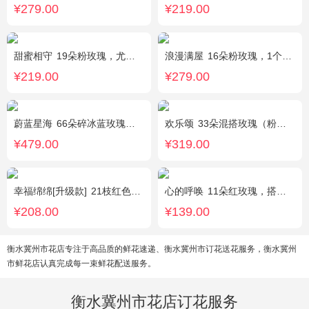
¥279.00
¥219.00
甜蜜相守
19朵粉玫瑰，尤加利、小花搭配
浪漫满屋
16朵粉玫瑰，1个粉色绣球，3个乒乓菊，桔梗、绿叶搭配
¥219.00
¥279.00
蔚蓝星海
66朵碎冰蓝玫瑰，外围满天星环绕
欢乐颂
33朵混搭玫瑰（粉玫瑰+香槟玫瑰），白色满天星环绕
¥479.00
¥319.00
幸福绵绵[升级款]
21枝红色康乃馨，加拿大黄莺，满天星间插丰满
心的呼唤
11朵红玫瑰，搭配适量黄莺间插。
¥208.00
¥139.00
衡水冀州市花店专注于高品质的鲜花速递、衡水冀州市订花送花服务，衡水冀州
市鲜花店认真完成每一束鲜花配送服务。
衡水冀州市花店订花服务