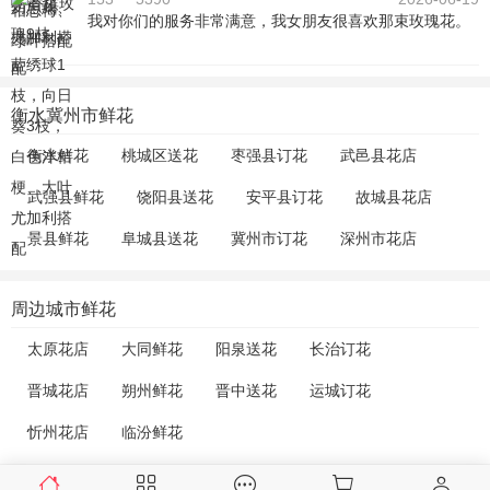
我对你们的服务非常满意，我女朋友很喜欢那束玫瑰花。
衡水冀州市鲜花
衡水鲜花
桃城区送花
枣强县订花
武邑县花店
武强县鲜花
饶阳县送花
安平县订花
故城县花店
景县鲜花
阜城县送花
冀州市订花
深州市花店
周边城市鲜花
太原花店
大同鲜花
阳泉送花
长治订花
晋城花店
朔州鲜花
晋中送花
运城订花
忻州花店
临汾鲜花