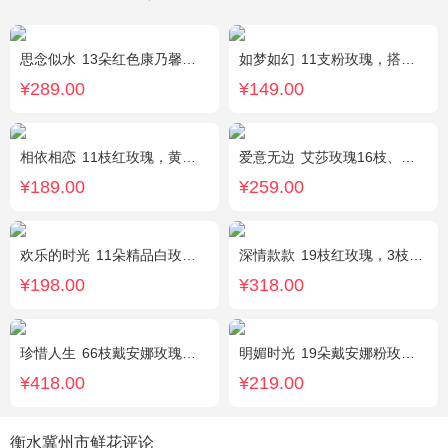
思念似水
13朵红色康乃馨，5朵粉玫瑰，粉色洋桔梗、红豆、尤加利搭配
如梦如幻
11支粉玫瑰，搭配红豆点缀。
¥289.00
¥149.00
相依相恋
11枝红玫瑰，黄莺、满天星适量点缀，另加2只可爱小熊公仔。(小熊以实物为准)
爱意无边
艾莎玫瑰16枝、白色洋桔梗5枝、尤加利10枝
¥189.00
¥259.00
欢乐的时光
11朵精品白玫瑰，搭配适量黄莺，随机赠送1只可爱小熊。
深情款款
19枝红玫瑰，3枝白百合，3枝粉百合，搭配满天星，绿叶等配材
¥198.00
¥318.00
珍惜人生
66枝戴安娜玫瑰，勿忘我适量围绕。
明媚时光
19朵戴安娜粉玫瑰，尤加利丰满间插，粉色满天星点缀
¥418.00
¥219.00
衡水冀州市鲜花评论