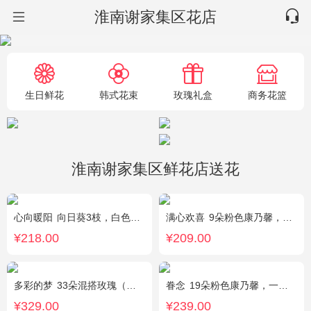
淮南谢家集区花店
生日鲜花
韩式花束
玫瑰礼盒
商务花篮
淮南谢家集区鲜花店送花
心向暖阳
向日葵3枝，白色洋桔梗0.5扎，绿色小雏菊2枝，雪柳0.1扎
满心欢喜
9朵粉色康乃馨，2朵粉玫瑰，桔梗、满天星、绿叶搭配
¥218.00
¥209.00
多彩的梦
33朵混搭玫瑰（香槟玫瑰+粉玫瑰+白玫瑰），配花、绿叶搭配
眷念
19朵粉色康乃馨，一条灯带，满天星、绿叶搭配
¥329.00
¥239.00