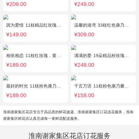
¥209.00
¥249.00
因为爱情
11枝精品红玫瑰，黄英丰满。
温馨的港湾
33枝红色康乃馨，3枝白色多头香水百合，绿叶，满天星搭配丰满。
¥149.00
¥309.00
相依相恋
11枝红玫瑰，黄莺、满天星适量点缀，另加2只可爱小熊公仔。(小熊以实物为准)
满满的爱
19朵精品粉玫瑰，搭配适量紫色勿忘我间插。
¥189.00
¥248.00
最好的时光
11枝粉色康乃馨，2枝粉色多头香水百合，栀子叶适量
千言万语
11枝粉色康乃馨，栀子叶间插丰满
¥189.00
¥158.00
淮南谢家集区花店专注于高品质的鲜花速递、淮南谢家集区订花送花服务，淮南
谢家集区鲜花店认真完成每一束鲜花配送服务。
淮南谢家集区花店订花服务