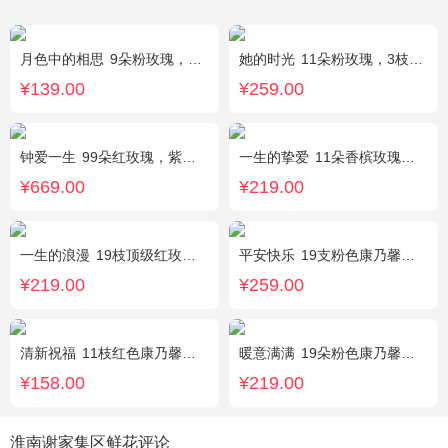
月色中的相思
9朵粉玫瑰，配满天星，绿叶
她的时光
11朵粉玫瑰，3枝白色多头百合，白色洋桔梗
¥139.00
¥259.00
钟爱一生
99朵红玫瑰，紫色勿忘我围边
一生的挚爱
11朵香槟玫瑰，搭配适量叶上黄金，随机赠送一个小熊。
¥669.00
¥219.00
一生的浪漫
19枝顶级红玫瑰(长柄)紧密居中，外围满天星丰满环绕。
平安快乐
19支粉色康乃馨，2支白色多头百合，搭配适量叶上黄金。
¥219.00
¥259.00
清新祝福
11枝红色康乃馨，搭配黄莺栀子叶适量
暖意满满
19朵粉色康乃馨，搭配相思梅、黄莺穿插点缀。
¥158.00
¥219.00
淮南谢家集区鲜花评论