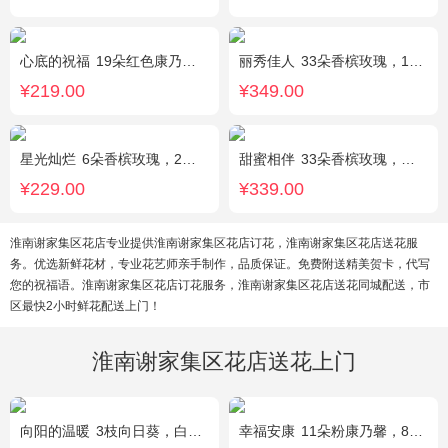
心底的祝福
19朵红色康乃馨，绿叶搭配
丽秀佳人
33朵香槟玫瑰，1条灯带，桔梗、绿叶搭配
¥219.00
¥349.00
星光灿烂
6朵香槟玫瑰，2朵向日葵，1个蓝色绣球，桔梗、小花、绿叶搭配
甜蜜相伴
33朵香槟玫瑰，配花、绿叶搭配
¥229.00
¥339.00
淮南谢家集区花店专业提供淮南谢家集区花店订花，淮南谢家集区花店送花服
务。优选新鲜花材，专业花艺师亲手制作，品质保证。免费附送精美贺卡，代写
您的祝福语。淮南谢家集区花店订花服务，淮南谢家集区花店送花同城配送，市
区最快2小时鲜花配送上门！
淮南谢家集区花店送花上门
向阳的温暖
3枝向日葵，白色洋桔梗、绿叶搭配
幸福安康
11朵粉康乃馨，8朵粉玫瑰，搭配相思梅、黄莺穿插点缀。