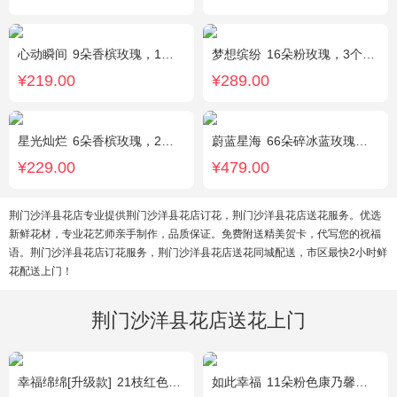
心动瞬间
9朵香槟玫瑰，1个蓝色绣球，1支多头白百合，桔梗、绿叶搭配
梦想缤纷
16朵粉玫瑰，3个白色乒乓菊，一个紫色绣球，紫色桔梗、绿叶搭配
¥219.00
¥289.00
星光灿烂
6朵香槟玫瑰，2朵向日葵，1个蓝色绣球，桔梗、小花、绿叶搭配
蔚蓝星海
66朵碎冰蓝玫瑰，外围满天星环绕
¥229.00
¥479.00
荆门沙洋县花店专业提供荆门沙洋县花店订花，荆门沙洋县花店送花服务。优选
新鲜花材，专业花艺师亲手制作，品质保证。免费附送精美贺卡，代写您的祝福
语。荆门沙洋县花店订花服务，荆门沙洋县花店送花同城配送，市区最快2小时鲜
花配送上门！
荆门沙洋县花店送花上门
幸福绵绵[升级款]
21枝红色康乃馨，加拿大黄莺，满天星间插丰满
如此幸福
11朵粉色康乃馨，黄莺、满天星搭配。