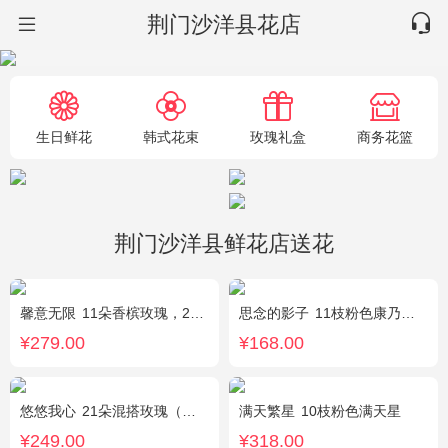
荆门沙洋县花店
生日鲜花
韩式花束
玫瑰礼盒
商务花篮
荆门沙洋县鲜花店送花
馨意无限
11朵香槟玫瑰，2枝多头白色百合，白色洋桔梗、绿叶
思念的影子
11枝粉色康乃馨，黄莺、勿忘我间插点缀
¥279.00
¥168.00
悠悠我心
21朵混搭玫瑰（粉玫瑰+紫玫瑰），绿叶搭配
满天繁星
10枝粉色满天星
¥249.00
¥318.00