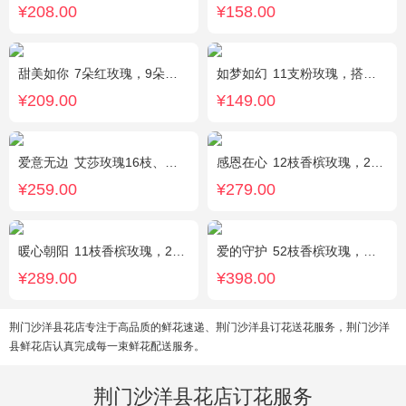
¥208.00
¥158.00
甜美如你
7朵红玫瑰，9朵戴安娜粉玫瑰，白色满天星丰满间插，尤加利搭配
如梦如幻
11支粉玫瑰，搭配红豆点缀。
¥209.00
¥149.00
爱意无边
艾莎玫瑰16枝、白色洋桔梗5枝、尤加利10枝
感恩在心
12枝香槟玫瑰，2枝向日葵，搭配白色满天星、尤加利叶
¥259.00
¥279.00
暖心朝阳
11枝香槟玫瑰，2枝向日葵，多头黄玫瑰（或类似配材替换）、桔梗搭配
爱的守护
52枝香槟玫瑰，外围桔梗
¥289.00
¥398.00
荆门沙洋县花店专注于高品质的鲜花速递、荆门沙洋县订花送花服务，荆门沙洋
县鲜花店认真完成每一束鲜花配送服务。
荆门沙洋县花店订花服务