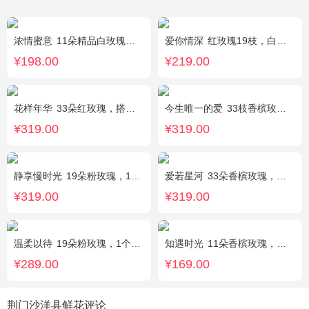
浓情蜜意
11朵精品白玫瑰，搭配适量浅绿色洋桔梗、书带草、黄莺。
爱你情深
红玫瑰19枝，白色相思梅、栀子叶搭配
¥198.00
¥219.00
花样年华
33朵红玫瑰，搭配适量石竹梅外围。
今生唯一的爱
33枝香槟玫瑰，黄莺、满天星丰满，随机赠送2只小熊。
¥319.00
¥319.00
静享慢时光
19朵粉玫瑰，1枝粉色绣球，粉色洋桔梗、白色乒乓菊、尤加利搭配
爱若星河
33朵香槟玫瑰，白色满天星点缀
¥319.00
¥319.00
温柔以待
19朵粉玫瑰，1个粉色绣球，1枝多头白百合，桔梗、满天星、绿叶搭配
知遇时光
11朵香槟玫瑰，白桔梗、尤加利、满天星间插
¥289.00
¥169.00
荆门沙洋县鲜花评论