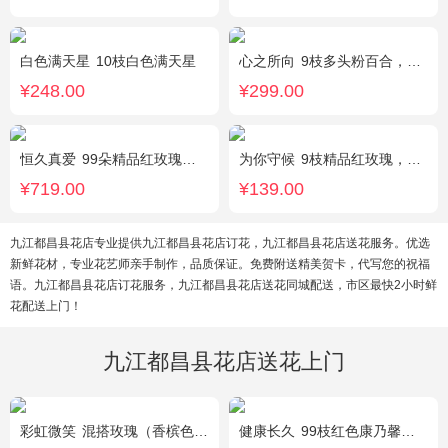
白色满天星
10枝白色满天星
心之所向
9枝多头粉百合，桔梗，尤加利搭配
¥248.00
¥299.00
恒久真爱
99朵精品红玫瑰，粉色相思梅丰满围边，搭配皇冠、黑色缎带装饰
为你守候
9枝精品红玫瑰，满天星、黄莺点缀，加可爱小熊1只。(小熊以实物为准)
¥719.00
¥139.00
九江都昌县花店专业提供九江都昌县花店订花，九江都昌县花店送花服务。优选
新鲜花材，专业花艺师亲手制作，品质保证。免费附送精美贺卡，代写您的祝福
语。九江都昌县花店订花服务，九江都昌县花店送花同城配送，市区最快2小时鲜
花配送上门！
九江都昌县花店送花上门
彩虹微笑
混搭玫瑰（香槟色，紫色，白色，戴安娜粉色）共52朵，相思梅、桔梗配花
健康长久
99枝红色康乃馨，满天星丰满围绕。