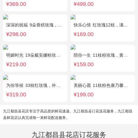
¥369.00
¥499.00
深深的祝福
9朵香槟玫瑰，3支向日葵、香槟色桔梗、洋甘菊、尤加利
快乐心情
红玫瑰12枝，满天星、绿叶丰满
¥298.00
¥169.00
明媚时光
19朵戴安娜粉玫瑰，尤加利丰满间插，粉色满天星点缀
陪你一生
11枝粉玫瑰，黄莺、满天星间插。
¥219.00
¥159.00
为你等候
33枝红玫瑰，外围满天星和黄莺，随机赠送两只公仔
美丽心愿
11枝粉色康乃馨，2枝白色多头香水百合，搭配黄莺满天星
¥319.00
¥199.00
九江都昌县花店专注于高品质的鲜花速递、九江都昌县订花送花服务，九江都昌
县鲜花店认真完成每一束鲜花配送服务。
九江都昌县花店订花服务