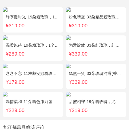
静享慢时光
19朵粉玫瑰，1枝粉色绣球，粉色洋桔梗、白色乒乓菊、尤加利搭配
粉色晴空
33朵精品粉玫瑰，外围搭配石竹梅围绕。
¥319.00
¥319.00
温柔以待
19朵粉玫瑰，1个粉色绣球，1枝多头白百合，桔梗、满天星、绿叶搭配
为爱绽放
33朵红玫瑰，红豆、尤加利绿叶搭配
¥289.00
¥339.00
念念不忘
11枝戴安娜粉玫瑰，1枝多头百合，满天星、栀子叶
嫣然一笑
33朵玫瑰混搭(香槟玫瑰+红玫瑰)，桔梗、配花、绿叶
¥179.00
¥339.00
温情柔和
11朵粉色康乃馨，8朵粉玫瑰，搭配桔梗
甜蜜相守
19朵粉玫瑰，尤加利、小花搭配
¥229.00
¥219.00
九江都昌县鲜花评论