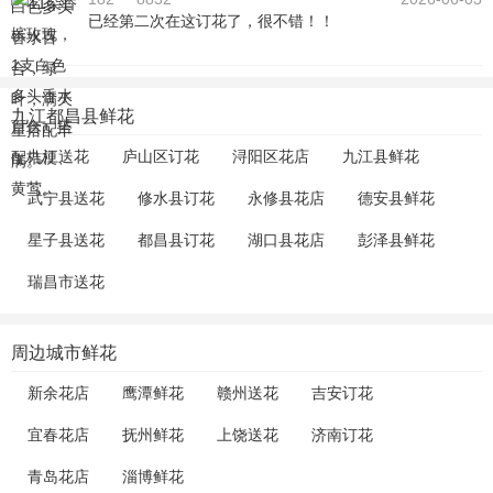
已经第二次在这订花了，很不错！！
九江都昌县鲜花
九江送花
庐山区订花
浔阳区花店
九江县鲜花
武宁县送花
修水县订花
永修县花店
德安县鲜花
星子县送花
都昌县订花
湖口县花店
彭泽县鲜花
瑞昌市送花
周边城市鲜花
新余花店
鹰潭鲜花
赣州送花
吉安订花
宜春花店
抚州鲜花
上饶送花
济南订花
青岛花店
淄博鲜花