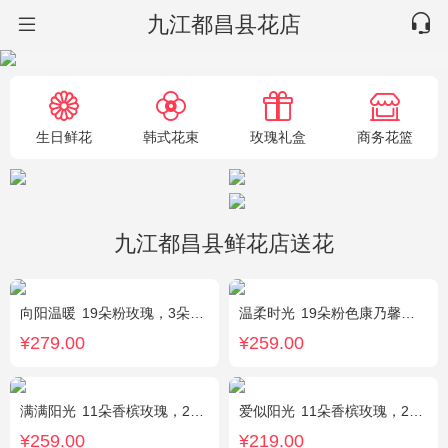
九江都昌县花店
生日鲜花
韩式花束
玫瑰礼盒
商务花篮
九江都昌县鲜花店送花
向阳温暖
19朵粉玫瑰，3朵向日葵，绿叶搭配
温柔时光
19朵粉色康乃馨，2支多头粉百合，黄莺搭配
¥279.00
¥259.00
满满阳光
11朵香槟玫瑰，2朵向日葵，1个蓝色绣球，配花、桔梗、绿叶搭配
爱似阳光
11朵香槟玫瑰，2朵向日葵，桔梗、配花、绿叶搭配
¥259.00
¥219.00