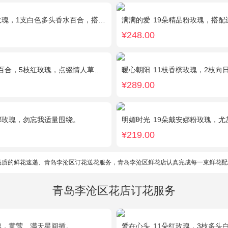
，1支白色多头香水百合，搭配桔梗、黄莺。
满满的爱
19朵精品粉玫瑰，搭配适
¥248.00
5枝红玫瑰，点缀情人草叶材作成精美的 花瓶花插
暖心朝阳
11枝香槟玫瑰，2枝向日葵，多头黄玫
¥289.00
娜玫瑰，勿忘我适量围绕。
明媚时光
19朵戴安娜粉玫瑰，尤加利丰
¥219.00
品质的鲜花速递、青岛李沧区订花送花服务，青岛李沧区鲜花店认真完成每一束鲜花配
青岛李沧区花店订花服务
瑰，黄莺、满天星间插。
爱在心头
11朵红玫瑰，3枝多头白香