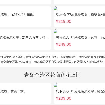
蓝玫瑰，尤加利绿叶搭配
欢乐颂
33朵混搭玫瑰（粉玫瑰+香槟
¥319.00
1枝红色康乃馨，加拿大黄莺，满天星间插丰满
纯美恋人
19朵红玫瑰，黄莺、
¥248.00
青岛李沧区花店订花，青岛李沧区花店送花服务。优选新鲜花材，专业花艺师亲手制作
。青岛李沧区花店订花服务，青岛李沧区花店送花同城配送，市区最快2小时鲜花配送
青岛李沧区花店送花上门
红玫瑰，黄英丰满。
您的笑容
19支红色康乃馨，搭配
¥209.00