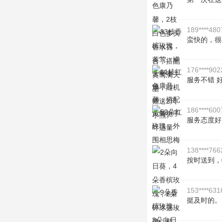
189****480
蛮快的，很
176****902
服务不错 
186****600
服务态度好
138****766
按时送到，
153****631
挺及时的。