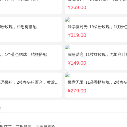
¥269.00
娜粉玫瑰，相思梅搭配
静享慢时光
19朵粉玫瑰，1枝粉色绣球，粉色
¥319.00
瑰，1个蓝色绣球，桔梗搭配
缤纷爱恋
11枝红玫瑰，尤加利叶
¥149.00
乃馨粉，2枝多头粉百合，黄莺、石竹梅搭配
馨意无限
11朵香槟玫瑰，2枝多头白色
¥279.00
论
6
里订花，花很漂亮，朋友很喜欢