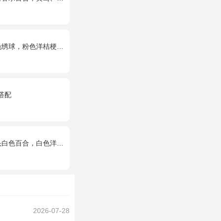
洋桔梗、白色乒乓菊、尤加利搭配
搭配
百合，白色洋桔梗、绿叶
2026-07-28