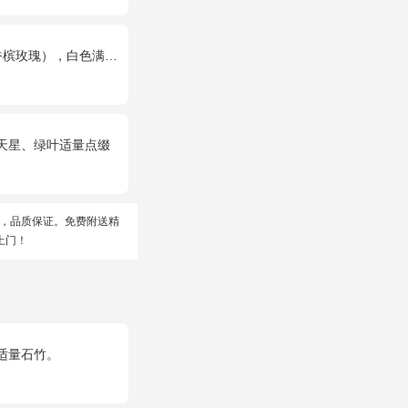
玫瑰），白色满天星环绕
满天星、绿叶适量点缀
，品质保证。免费附送精
上门！
适量石竹。