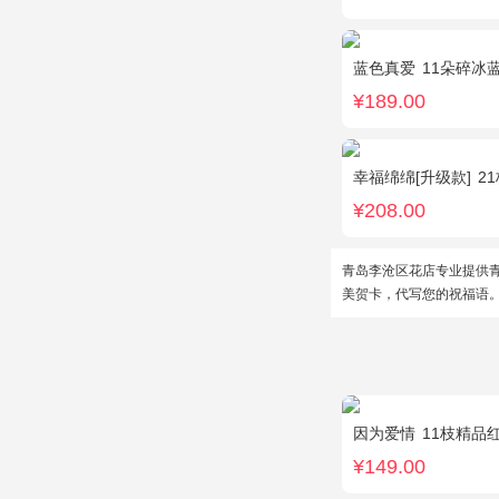
蓝色真爱
11朵碎冰
¥189.00
幸福绵绵[升级款]
2
¥208.00
青岛李沧区花店专业提供
美贺卡，代写您的祝福语
因为爱情
11枝精品
¥149.00