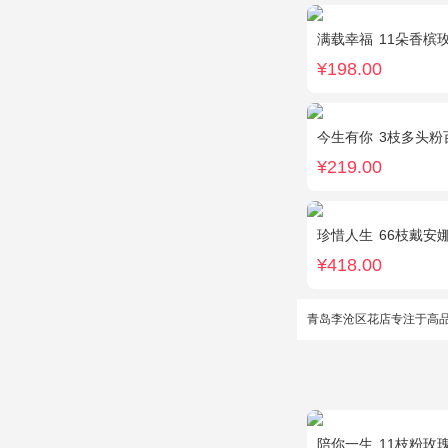
满载幸福
11朵香槟玫瑰
¥198.00
今生有你
3枝多头粉百合，
¥219.00
珍惜人生
66枝戴安
¥418.00
青岛李沧区花店专注于高
陪你一生
11枝粉玫