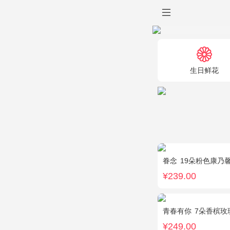
生日鲜花
眷念
19朵粉色康乃
¥239.00
青春有你
7朵香槟玫瑰，
¥249.00