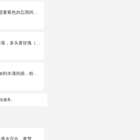
量紫色勿忘我间插。
瑰（或类似配材替换）、桔梗搭配
满间插，粉色满天星点缀
送服务。
水百合，黄莺、绿叶搭配