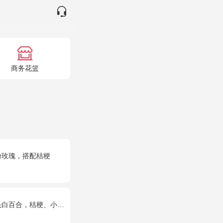
商务花篮
粉玫瑰，搭配桔梗
合，桔梗、小花、绿叶搭配