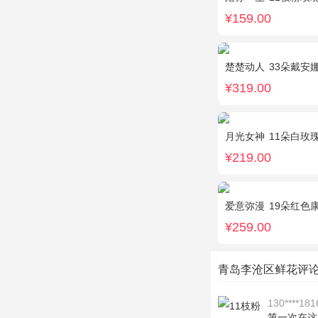
¥159.00
楚楚动人
33朵戴安
¥319.00
月光女神
11朵白玫
¥219.00
爱意弥漫
19朵红色康
¥259.00
青岛李沧区鲜花评
130****181
第一次在这