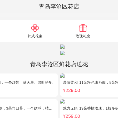
青岛李沧区花店
韩式花束
玫瑰礼盒
青岛李沧区鲜花店送花
馨，一条灯带，满天星、绿叶搭配
温情柔和
11朵粉色康乃馨，8朵
¥229.00
3朵向日葵，一个绣球，桔梗、配花、配草搭配
魅力无限
19朵香槟玫瑰，1枝多头白百
¥259.00