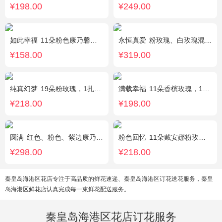
¥198.00
¥249.00
如此幸福
11朵粉色康乃馨，黄莺、满天星搭配。
永恒真爱
粉玫瑰、白玫瑰混搭，共33朵，桔梗、尤加利搭配
¥158.00
¥319.00
纯真幻梦
19朵粉玫瑰，1扎满天星间插丰满
满载幸福
11朵香槟玫瑰，1支白色多头香水百合，搭配桔梗、黄莺。
¥218.00
¥198.00
圆满
红色、粉色、紫边康乃馨共16枝，红玫瑰7枝，粉色多头香水百合2枝，粉桔梗、叶上黄金、绿叶搭配。（如紫边康乃馨缺货，默认用其他颜色替代）
粉色回忆
11朵戴安娜粉玫瑰，尤加利间插，丰满搭配绿叶
¥298.00
¥218.00
秦皇岛海港区花店专注于高品质的鲜花速递、秦皇岛海港区订花送花服务，秦皇
岛海港区鲜花店认真完成每一束鲜花配送服务。
秦皇岛海港区花店订花服务