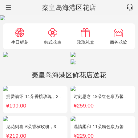
秦皇岛海港区花店
生日鲜花
韩式花束
玫瑰礼盒
商务花篮
秦皇岛海港区鲜花店送花
拥爱满怀
11朵香槟玫瑰，2支多头白百合，绿叶搭配
时刻思念
19朵红色康乃馨，2朵多头粉百合，满天星、绿叶搭配
¥199.00
¥259.00
见花则喜
6朵香槟玫瑰，3朵向日葵，桔梗、绿叶搭配
温情柔和
11朵粉色康乃馨，8朵粉玫瑰，搭配桔梗
¥219.00
¥229.00