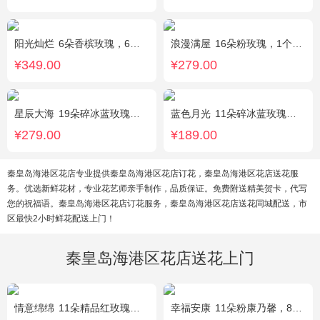
阳光灿烂
6朵香槟玫瑰，6朵粉玫瑰，3朵向日葵，2枝多头白百合，1枝多头粉百合，绿叶
浪漫满屋
16朵粉玫瑰，1个粉色绣球，3个乒乓菊，桔梗、绿叶搭配
¥349.00
¥279.00
星辰大海
19朵碎冰蓝玫瑰，尤加利绿叶搭配
蓝色月光
11朵碎冰蓝玫瑰，满天星搭配
¥279.00
¥189.00
秦皇岛海港区花店专业提供秦皇岛海港区花店订花，秦皇岛海港区花店送花服
务。优选新鲜花材，专业花艺师亲手制作，品质保证。免费附送精美贺卡，代写
您的祝福语。秦皇岛海港区花店订花服务，秦皇岛海港区花店送花同城配送，市
区最快2小时鲜花配送上门！
秦皇岛海港区花店送花上门
情意绵绵
11朵精品红玫瑰，搭配相思梅、黄莺，随机赠送一对小熊。
幸福安康
11朵粉康乃馨，8朵粉玫瑰，搭配相思梅、黄莺穿插点缀。