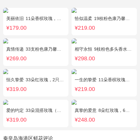
美丽依旧
11朵香槟玫瑰，搭配石竹梅间插。
恰似温柔
19枝粉色康乃馨，搭配适量情人草、尤加利叶
¥179.00
¥219.00
真情传递
33支粉色康乃馨，搭配黄莺、满天星。
相守永恒
9枝粉色多头香水百合，黄莺点缀，搭配剑叶。
¥269.00
¥298.00
恒久挚爱
33朵红玫瑰，2只可爱小熊，相思豆搭配
一生的挚爱
11朵香槟玫瑰，搭配适量叶上黄金，随机赠送一个小熊。
¥319.00
¥219.00
爱的约定
33朵混搭玫瑰（粉戴安娜，香槟玫瑰，红玫瑰），相思梅、绿叶搭配
真挚的爱意
8朵红玫瑰，6朵香槟玫瑰，5朵粉玫瑰，叶上黄金点缀。
¥319.00
¥248.00
秦皇岛海港区鲜花评论