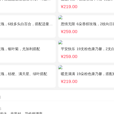
¥219.00
瑰，6枝多头白百合，搭配适量尤加利叶装饰
恩情无限
6朵香槟玫瑰，2枝向日葵，蓝色
¥259.00
玫瑰，银叶菊，尤加利搭配
平安快乐
19支粉色康乃馨，2支白色多头
¥259.00
玫瑰，桔梗、满天星、绿叶搭配
暖意满满
19朵粉色康乃馨，搭配相
¥219.00
论
6
送达，非常好，花也很漂亮。