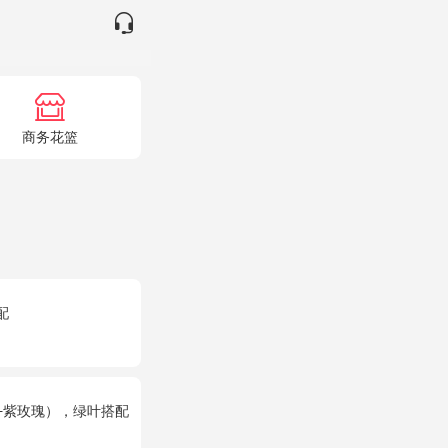
商务花篮
配
+紫玫瑰），绿叶搭配