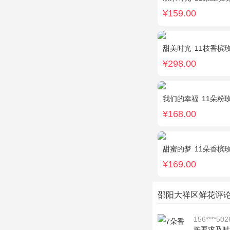
¥159.00
甜美时光
11枝香槟玫
¥298.00
我们的幸福
11朵粉
¥168.00
甜蜜的梦
11朵香槟
¥169.00
邵阳大祥区鲜花评
156****502
按要求及时