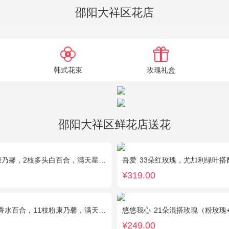
邵阳大祥区花店
韩式花束
玫瑰礼盒
邵阳大祥区鲜花店送花
乃馨，2枝多头白百合，满天星、绿叶搭配
吾爱
33朵红玫瑰，尤加利绿叶搭
¥319.00
百合，11枝粉康乃馨，满天星+绿叶适量。
悠悠我心
21朵混搭玫瑰（粉玫瑰
¥249.00