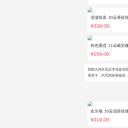
浪漫惊喜
33朵香槟
¥339.00
粉色爱恋
11朵戴安
¥159.00
邵阳大祥区花店专业提供
美贺卡，代写您的祝福语
欢乐颂
33朵混搭玫瑰
¥319.00