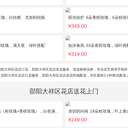
玫瑰，白桔梗、尤加利间插
阳光灿烂
6朵香槟玫瑰，6朵粉玫瑰，3朵向日葵，2枝
¥349.00
娜玫瑰，满天星、绿叶搭配
如沐春风
33朵香槟玫瑰，绿叶搭
¥319.00
邵阳大祥区花店订花，邵阳大祥区花店送花服务。优选新鲜花材，专业花艺师亲手制作
。邵阳大祥区花店订花服务，邵阳大祥区花店送花同城配送，市区最快2小时鲜花配送
邵阳大祥区花店送花上门
（粉玫瑰+香槟玫瑰），白色满天星环绕
亲切的问候
19朵粉玫瑰，叶上黄
¥249.00