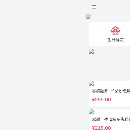
生日鲜花
喜笑颜开
19朵粉色康
¥259.00
感谢一生
2枝多头粉香水
¥218.00