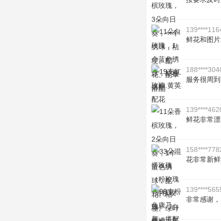
139****116
鲜花和图片
188****304
服务很周到
139****462
鲜花非常漂
158****778
花非常新鲜
139****565
非常感谢，