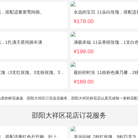
瑰，搭配适量黄莺间插。
永远的宝贝
11朵白玫瑰，搭配适量紫色勿
¥179.00
瑰，1扎满天星间插丰满
满载幸福
11朵香槟玫瑰，1支白色多头香
¥198.00
3支粉玫瑰、3支白玫瑰、2支香槟玫瑰），搭配适量黄莺、栀子叶，随机赠送1只可爱小熊。
最好的时光
11枝粉色康乃馨，2枝粉色
¥189.00
品质的鲜花速递、邵阳大祥区订花送花服务，邵阳大祥区鲜花店认真完成每一束鲜花配
邵阳大祥区花店订花服务
，搭配适量红色石竹梅、叶上黄金间插。
遥远问候
7枝红玫瑰，9粒巧克力，2只可爱小熊，满天星、绿叶周围点缀；巧克力选择高端品牌