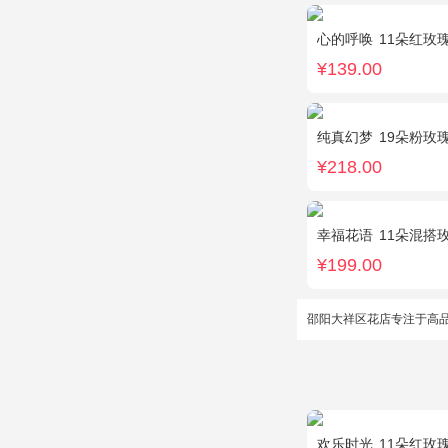
心的呼唤
11朵红玫
¥139.00
纯真幻梦
19朵粉玫
¥218.00
幸福花语
11朵混搭玫瑰（3支红玫瑰、
¥199.00
邵阳大祥区花店专注于高
欢乐时光
11朵红玫瑰