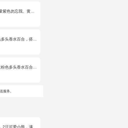
忘我、黄莺、栀子叶间插。
水百合，搭配桔梗、黄莺。
多头香水百合，栀子叶适量
送服务。
（德芙、金莎、费列罗等），具体以当地市场为准，小熊以实物为准。