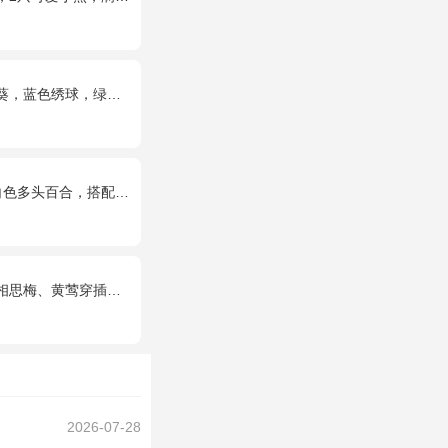
绣球，绿色桔梗、绿叶搭配
百合，搭配适量叶上黄金。
思梅、黄莺穿插点缀。
2026-07-28