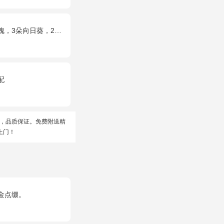
多头白百合，1枝多头粉百合，绿叶
配
，品质保证。免费附送精
上门！
金点缀。