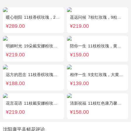
暖心朝阳
11枝香槟玫瑰，2枝向日葵，多头黄玫瑰（或类似配材替换）、桔梗搭配
遥远问候
7枝红玫瑰，9粒巧克力，2只可爱小熊，满天星、绿叶周围点缀；巧克力选择高端品牌（德芙、金莎、费列罗等），具体以当地市场为准，小熊以实物为准。
¥289.00
¥219.00
明媚时光
19朵戴安娜粉玫瑰，尤加利丰满间插，粉色满天星点缀
陪你一生
11枝粉玫瑰，黄莺、满天星间插。
¥219.00
¥159.00
远方的思念
11枝香槟玫瑰单独包装，绿叶丰满。
相伴一生
9支红玫瑰，大黄莺.满天星搭配。
¥188.00
¥139.00
花言花语
11枝戴安娜粉玫瑰，2枝多头白百合，白色相思梅、栀子叶搭配
清新祝福
11枝红色康乃馨，搭配黄莺栀子叶适量
¥219.00
¥158.00
沈阳康平县鲜花评论