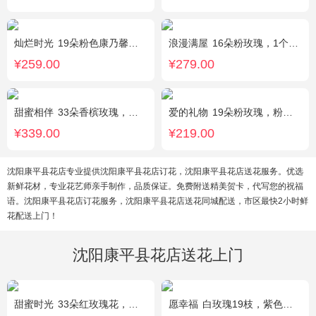
灿烂时光
19朵粉色康乃馨，2支多头粉百合，桔梗、黄莺搭配
浪漫满屋
16朵粉玫瑰，1个粉色绣球，3个乒乓菊，桔梗、绿叶搭配
¥259.00
¥279.00
甜蜜相伴
33朵香槟玫瑰，配花、绿叶搭配
爱的礼物
19朵粉玫瑰，粉色满天星搭配
¥339.00
¥219.00
沈阳康平县花店专业提供沈阳康平县花店订花，沈阳康平县花店送花服务。优选
新鲜花材，专业花艺师亲手制作，品质保证。免费附送精美贺卡，代写您的祝福
语。沈阳康平县花店订花服务，沈阳康平县花店送花同城配送，市区最快2小时鲜
花配送上门！
沈阳康平县花店送花上门
甜蜜时光
33朵红玫瑰花，外围相思梅配花，黑色饰条环绕
愿幸福
白玫瑰19枝，紫色勿忘我围绕。