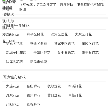
很有效率，第二次预定了，速度很快，服务态度也不错哦
谢谢
沈阳康平县鲜花
沈阳花店
和平区鲜花
沈河区送花
大东区订花
皇姑区花店
铁西区鲜花
苏家屯区送花
东陵区订花
新城子区花店
于洪区鲜花
辽中县送花
康平县订花
法库县花店
新民市鲜花
周边城市鲜花
大连花店
鞍山鲜花
抚顺送花
本溪订花
丹东花店
锦州鲜花
营口送花
阜新订花
辽阳花店
盘锦鲜花