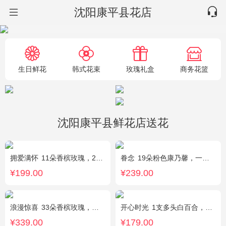
沈阳康平县花店
生日鲜花
韩式花束
玫瑰礼盒
商务花篮
沈阳康平县鲜花店送花
拥爱满怀
11朵香槟玫瑰，2支多头白百合，绿叶搭配
眷念
19朵粉色康乃馨，一条灯带，满天星、绿叶搭配
¥199.00
¥239.00
浪漫惊喜
33朵香槟玫瑰，白桔梗、尤加利间插
开心时光
1支多头白百合，3朵粉玫瑰，4朵康乃馨，桔梗、满天星、绿叶混搭
¥339.00
¥179.00