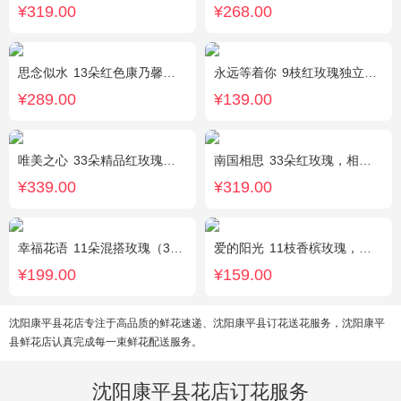
¥319.00
¥268.00
思念似水
13朵红色康乃馨，5朵粉玫瑰，粉色洋桔梗、红豆、尤加利搭配
永远等着你
9枝红玫瑰独立包装，黄英丰满。
¥289.00
¥139.00
唯美之心
33朵精品红玫瑰，搭配适量相思梅。
南国相思
33朵红玫瑰，相思梅丰满围边
¥339.00
¥319.00
幸福花语
11朵混搭玫瑰（3支红玫瑰、3支粉玫瑰、3支白玫瑰、2支香槟玫瑰），搭配适量黄莺、栀子叶，随机赠送1只可爱小熊。
爱的阳光
11枝香槟玫瑰，间插白色满天星、白色桔梗、尤加利叶
¥199.00
¥159.00
沈阳康平县花店专注于高品质的鲜花速递、沈阳康平县订花送花服务，沈阳康平
县鲜花店认真完成每一束鲜花配送服务。
沈阳康平县花店订花服务