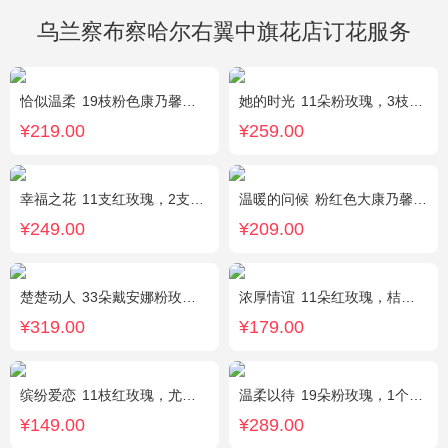
乌兰察布察哈尔右翼中旗花店订花服务
恰似温柔
19枝粉色康乃馨，搭配适量情人草、尤加利叶
她的时光
11朵粉玫瑰，3枝白色多头百合，白色洋桔梗
¥219.00
¥259.00
幸福之花
11支红玫瑰，2支多头白香水百合，配草
温暖的问候
粉红色大康乃馨8枝，粉色玫瑰6枝，点缀适量黄莺、深山樱和绿叶。
¥249.00
¥209.00
楚楚动人
33朵戴安娜粉玫瑰，相思梅搭配
浓厚情谊
11朵红玫瑰，桔梗、红豆、绿叶搭配
¥319.00
¥179.00
缤纷爱恋
11枝红玫瑰，尤加利叶搭配
温柔以待
19朵粉玫瑰，1个粉色绣球，1枝多头白百合，桔梗、满天星、绿叶搭配
¥149.00
¥289.00