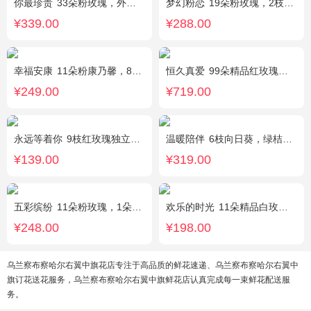
你最珍贵
33朵粉玫瑰，外围满天星
梦幻粉恋
19朵粉玫瑰，2枝白色香水百合、尤加利叶搭配
¥339.00
¥288.00
幸福安康
11朵粉康乃馨，8朵粉玫瑰，搭配相思梅、黄莺穿插点缀。
恒久真爱
99朵精品红玫瑰，粉色相思梅丰满围边，搭配皇冠、黑色缎带装饰
¥249.00
¥719.00
永远等着你
9枝红玫瑰独立包装，黄英丰满。
温暖陪伴
6枝向日葵，绿桔梗丰满，栀子叶搭配
¥139.00
¥319.00
五彩缤纷
11朵粉玫瑰，1朵粉绣球，白色乒乓菊，桔梗、绿叶搭配
欢乐的时光
11朵精品白玫瑰，搭配适量黄莺，随机赠送1只可爱小熊。
¥248.00
¥198.00
乌兰察布察哈尔右翼中旗花店专注于高品质的鲜花速递、乌兰察布察哈尔右翼中
旗订花送花服务，乌兰察布察哈尔右翼中旗鲜花店认真完成每一束鲜花配送服
务。