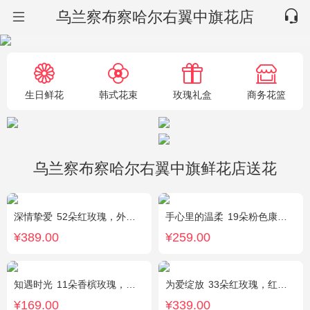
乌兰察布察哈尔右翼中旗花店
生日鲜花
韩式花束
玫瑰礼盒
商务花篮
乌兰察布察哈尔右翼中旗鲜花店送花
深情挚爱
52朵红玫瑰，外围相思梅
手心里的温柔
19朵粉色康乃馨，5朵粉玫瑰，绿叶搭配
¥389.00
¥259.00
知遇时光
11朵香槟玫瑰，白桔梗、尤加利、满天星间插
为爱绽放
33朵红玫瑰，红豆、尤加利绿叶搭配
¥169.00
¥339.00