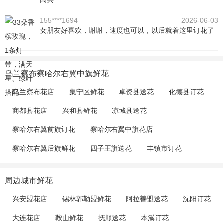
高兴
155****1694
2026-06-03
女朋友好喜欢，谢谢，速度也可以，以后就着这里订花了
乌兰察布察哈尔右翼中旗鲜花
乌兰察布花店
集宁区鲜花
卓资县送花
化德县订花
商都县花店
兴和县鲜花
凉城县送花
察哈尔右翼前旗订花
察哈尔右翼中旗花店
察哈尔右翼后旗鲜花
四子王旗送花
丰镇市订花
周边城市鲜花
兴安盟花店
锡林郭勒盟鲜花
阿拉善盟送花
沈阳订花
大连花店
鞍山鲜花
抚顺送花
本溪订花