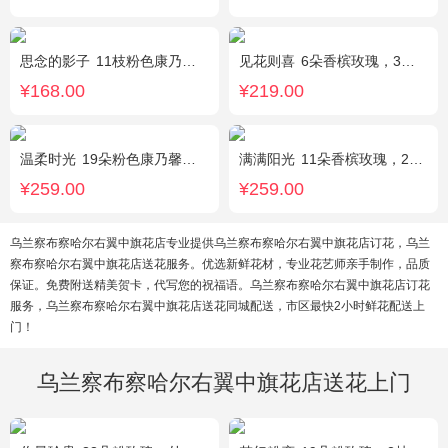
思念的影子
11枝粉色康乃馨，黄莺、勿忘我间插点缀
见花则喜
6朵香槟玫瑰，3朵向日葵，桔梗、绿叶搭配
¥168.00
¥219.00
温柔时光
19朵粉色康乃馨，2支多头粉百合，黄莺搭配
满满阳光
11朵香槟玫瑰，2朵向日葵，1个蓝色绣球，配花、桔梗、绿叶搭配
¥259.00
¥259.00
乌兰察布察哈尔右翼中旗花店专业提供乌兰察布察哈尔右翼中旗花店订花，乌兰
察布察哈尔右翼中旗花店送花服务。优选新鲜花材，专业花艺师亲手制作，品质
保证。免费附送精美贺卡，代写您的祝福语。乌兰察布察哈尔右翼中旗花店订花
服务，乌兰察布察哈尔右翼中旗花店送花同城配送，市区最快2小时鲜花配送上
门！
乌兰察布察哈尔右翼中旗花店送花上门