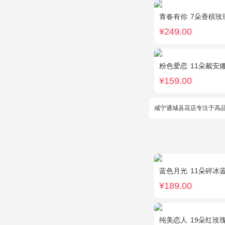
青春有你
7朵香槟玫瑰，
¥249.00
粉色爱恋
11朵戴安
¥159.00
咸宁通城县花店专注于高
蓝色月光
11朵碎冰
¥189.00
纯美恋人
19朵红玫