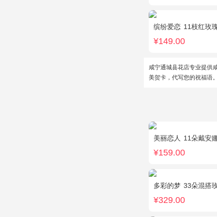
缤纷爱恋
11枝红玫
¥149.00
咸宁通城县花店专业提供
美贺卡，代写您的祝福语
美丽恋人
11朵戴安娜
¥159.00
多彩的梦
33朵混搭玫瑰
¥329.00