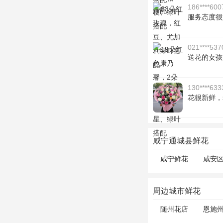
186****600
服务态度很
021****537
送花的女孩
130****633
花很新鲜，
咸宁通城县鲜花
咸宁鲜花
咸安
周边城市鲜花
随州花店
恩施