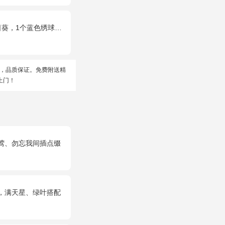
蓝色绣球，桔梗、绿叶搭配
，品质保证。免费附送精
上门！
黄莺、勿忘我间插点缀
，满天星、绿叶搭配