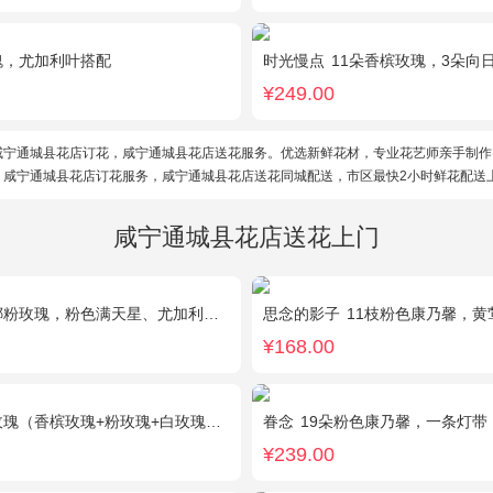
瑰，尤加利叶搭配
时光慢点
11朵香槟玫瑰，3朵向日葵，1个
¥249.00
咸宁通城县花店订花，咸宁通城县花店送花服务。优选新鲜花材，专业花艺师亲手制作
。咸宁通城县花店订花服务，咸宁通城县花店送花同城配送，市区最快2小时鲜花配送
咸宁通城县花店送花上门
粉玫瑰，粉色满天星、尤加利绿叶搭配
思念的影子
11枝粉色康乃馨，
¥168.00
（香槟玫瑰+粉玫瑰+白玫瑰），配花、绿叶搭配
眷念
19朵粉色康乃馨，一条灯带
¥239.00