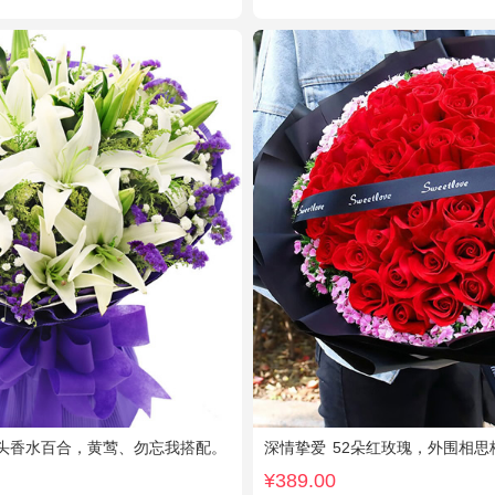
头香水百合，黄莺、勿忘我搭配。
深情挚爱
52朵红玫瑰，外围相思
¥389.00