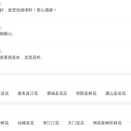
7
好，发货也很准时！衷心感谢！
0
很耐心。
3
老婆很喜欢，送货及时。
区送花
嘉鱼县订花
通城县花店
崇阳县鲜花
通山县送花
州鲜花
仙桃送花
潜江订花
天门花店
神农架林区鲜花