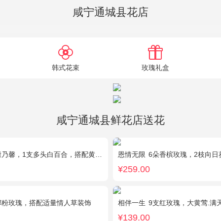
咸宁通城县花店
韩式花束
玫瑰礼盒
咸宁通城县鲜花店送花
乃馨，1支多头白百合，搭配黄莺、满天星。
恩情无限
6朵香槟玫瑰，2枝向日葵，蓝色
¥259.00
娜粉玫瑰，搭配适量情人草装饰
相伴一生
9支红玫瑰，大黄莺.满
¥139.00