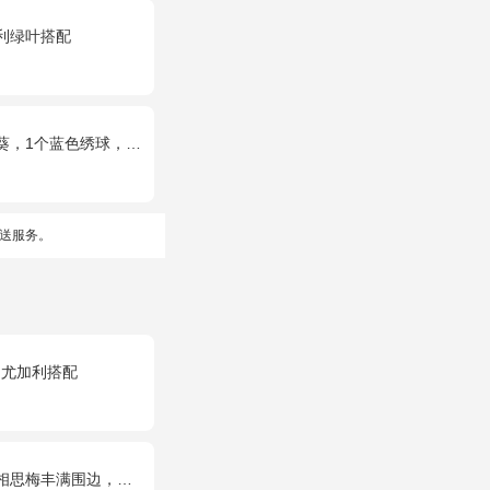
利绿叶搭配
色绣球，桔梗、小花、绿叶搭配
送服务。
，尤加利搭配
边，搭配皇冠、黑色缎带装饰