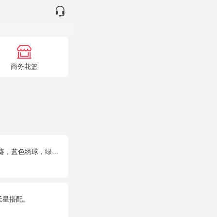
商务花篮
绣球，绿色桔梗、绿叶搭配
天星搭配。