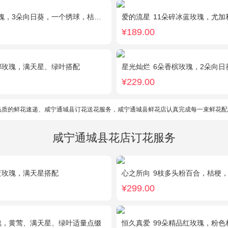
3朵向日葵，一个绣球，桔梗、配花、配草搭配
爱的流星
11朵碎冰蓝玫瑰，尤加
¥189.00
娜玫瑰，满天星、绿叶搭配
星光灿烂
6朵香槟玫瑰，2朵向日葵，1个蓝
¥229.00
品质的鲜花速递、咸宁通城县订花送花服务，咸宁通城县鲜花店认真完成每一束鲜花配
咸宁通城县花店订花服务
蓝玫瑰，满天星搭配
心之所向
9枝多头粉百合，桔梗
¥299.00
瑰，黄莺、满天星、绿叶适量点缀
恒久真爱
99朵精品红玫瑰，粉色相思梅丰满围