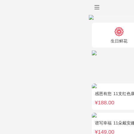
生日鲜花
感恩有您
11支红色康
¥188.00
谱写幸福
11朵戴安
¥149.00