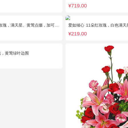
¥719.00
天星、黄莺点缀，加可爱小熊1只。(小熊以实物为准)
爱如倾心
11朵红玫瑰，白色满天星间插，一条灯带
¥219.00
瑰，黄莺绿叶边围