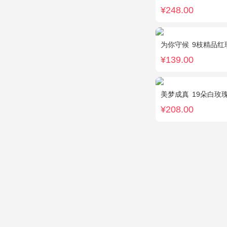
¥248.00
为你守候
9枝精品红玫瑰，满
¥139.00
美梦成真
19朵白玫
¥208.00