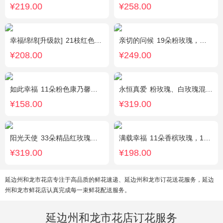
¥219.00
¥258.00
幸福绵绵[升级款]
21枝红色康乃馨，加拿大黄莺，满天星间插丰满
亲切的问候
19朵粉玫瑰，叶上黄金点缀。
¥208.00
¥249.00
如此幸福
11朵粉色康乃馨，黄莺、满天星搭配。
永恒真爱
粉玫瑰、白玫瑰混搭，共33朵，桔梗、尤加利搭配
¥158.00
¥319.00
阳光天使
33朵精品红玫瑰，外围搭配适量红色、粉色、白色石竹梅。
满载幸福
11朵香槟玫瑰，1支白色多头香水百合，搭配桔梗、黄莺。
¥319.00
¥198.00
延边州和龙市花店专注于高品质的鲜花速递、延边州和龙市订花送花服务，延边
州和龙市鲜花店认真完成每一束鲜花配送服务。
延边州和龙市花店订花服务