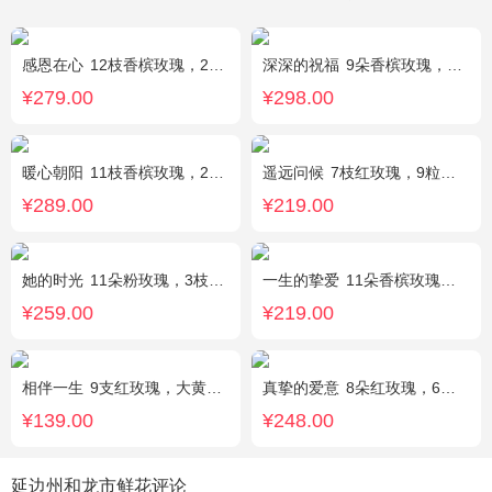
感恩在心
12枝香槟玫瑰，2枝向日葵，搭配白色满天星、尤加利叶
深深的祝福
9朵香槟玫瑰，3支向日葵、香槟色桔梗、洋甘菊、尤加利
¥279.00
¥298.00
暖心朝阳
11枝香槟玫瑰，2枝向日葵，多头黄玫瑰（或类似配材替换）、桔梗搭配
遥远问候
7枝红玫瑰，9粒巧克力，2只可爱小熊，满天星、绿叶周围点缀；巧克力选择高端品牌（德芙、金莎、费列罗等），具体以当地市场为准，小熊以实物为准。
¥289.00
¥219.00
她的时光
11朵粉玫瑰，3枝白色多头百合，白色洋桔梗
一生的挚爱
11朵香槟玫瑰，搭配适量叶上黄金，随机赠送一个小熊。
¥259.00
¥219.00
相伴一生
9支红玫瑰，大黄莺.满天星搭配。
真挚的爱意
8朵红玫瑰，6朵香槟玫瑰，5朵粉玫瑰，叶上黄金点缀。
¥139.00
¥248.00
延边州和龙市鲜花评论