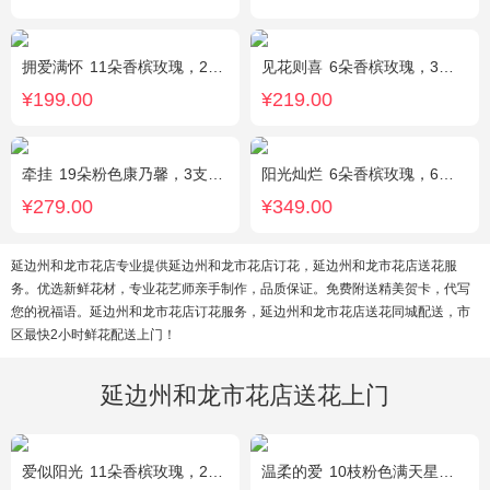
拥爱满怀
11朵香槟玫瑰，2支多头白百合，绿叶搭配
见花则喜
6朵香槟玫瑰，3朵向日葵，桔梗、绿叶搭配
¥199.00
¥219.00
牵挂
19朵粉色康乃馨，3支多头粉百合，黄莺搭配
阳光灿烂
6朵香槟玫瑰，6朵粉玫瑰，3朵向日葵，2枝多头白百合，1枝多头粉百合，绿叶
¥279.00
¥349.00
延边州和龙市花店专业提供延边州和龙市花店订花，延边州和龙市花店送花服
务。优选新鲜花材，专业花艺师亲手制作，品质保证。免费附送精美贺卡，代写
您的祝福语。延边州和龙市花店订花服务，延边州和龙市花店送花同城配送，市
区最快2小时鲜花配送上门！
延边州和龙市花店送花上门
爱似阳光
11朵香槟玫瑰，2朵向日葵，桔梗、配花、绿叶搭配
温柔的爱
10枝粉色满天星，1条灯带