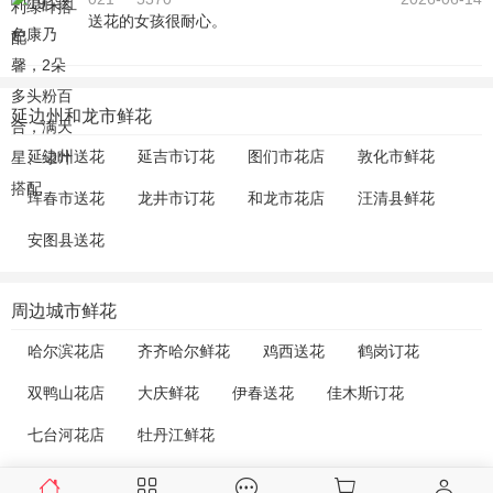
送花的女孩很耐心。
延边州和龙市鲜花
延边州送花
延吉市订花
图们市花店
敦化市鲜花
珲春市送花
龙井市订花
和龙市花店
汪清县鲜花
安图县送花
周边城市鲜花
哈尔滨花店
齐齐哈尔鲜花
鸡西送花
鹤岗订花
双鸭山花店
大庆鲜花
伊春送花
佳木斯订花
七台河花店
牡丹江鲜花