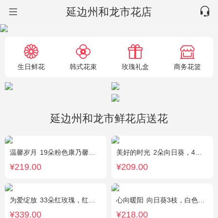
延边州和龙市花店
生日鲜花
韩式花束
玫瑰礼盒
商务花篮
延边州和龙市鲜花店送花
温馨岁月
19朵粉色康乃馨，粉色满天星搭配
美好的时光
2朵向日葵，4朵香槟玫瑰，2朵碎冰蓝玫瑰，桔梗、配花、配草搭配
¥219.00
¥209.00
为爱绽放
33朵红玫瑰，红豆、尤加利绿叶搭配
心向暖阳
向日葵3枝，白色洋桔梗0.5扎，绿色小雏菊2枝，雪柳0.1扎
¥339.00
¥218.00