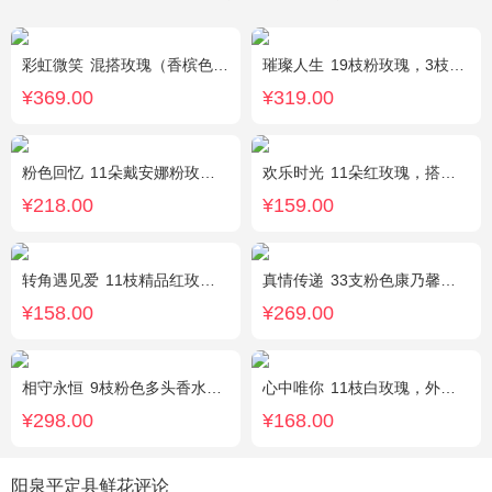
彩虹微笑
混搭玫瑰（香槟色，紫色，白色，戴安娜粉色）共52朵，相思梅、桔梗配花
璀璨人生
19枝粉玫瑰，3枝向日葵，绿叶搭配
¥369.00
¥319.00
粉色回忆
11朵戴安娜粉玫瑰，尤加利间插，丰满搭配绿叶
欢乐时光
11朵红玫瑰，搭配适量红色石竹梅、叶上黄金间插。
¥218.00
¥159.00
转角遇见爱
11枝精品红玫瑰，桔梗适量搭配
真情传递
33支粉色康乃馨，搭配黄莺、满天星。
¥158.00
¥269.00
相守永恒
9枝粉色多头香水百合，黄莺点缀，搭配剑叶。
心中唯你
11枝白玫瑰，外围紫色勿忘我。
¥298.00
¥168.00
阳泉平定县鲜花评论