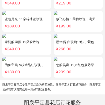
¥349.00
¥219.00
蓝色月光
11朵碎冰蓝玫瑰，满天星搭配
放飞心情
9朵粉玫瑰，满天星、栀子叶适量
¥189.00
¥199.00
亲切的问候
19朵粉玫瑰，叶上黄金点缀。
愿幸福
白玫瑰19枝，紫色勿忘我围绕。
¥249.00
¥268.00
为你守候
9枝精品红玫瑰，满天星、黄莺点缀，加可爱小熊1只。(小熊以实物为准)
您的笑容
19支红色康乃馨，搭配适量石竹。
¥139.00
¥209.00
阳泉平定县花店专注于高品质的鲜花速递、阳泉平定县订花送花服务，阳泉平定
县鲜花店认真完成每一束鲜花配送服务。
阳泉平定县花店订花服务