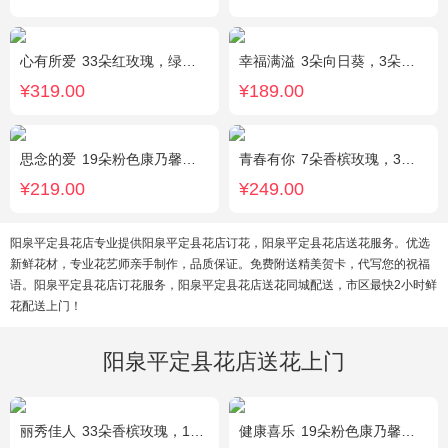
心有所爱
33朵红玫瑰，绿叶搭配
幸福满溢
3朵向日葵，3朵香槟玫瑰，配花、绿叶搭配
¥319.00
¥189.00
思念的爱
19朵粉色康乃馨，尤加利搭配
青春有你
7朵香槟玫瑰，3朵向日葵，一个绣球，桔梗、配花、配草搭配
¥219.00
¥249.00
阳泉平定县花店专业提供阳泉平定县花店订花，阳泉平定县花店送花服务。优选
新鲜花材，专业花艺师亲手制作，品质保证。免费附送精美贺卡，代写您的祝福
语。阳泉平定县花店订花服务，阳泉平定县花店送花同城配送，市区最快2小时鲜
花配送上门！
阳泉平定县花店送花上门
丽秀佳人
33朵香槟玫瑰，1条灯带，桔梗、绿叶搭配
健康喜乐
19朵粉色康乃馨，满天星、绿叶搭配