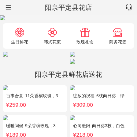
阳泉平定县花店
生日鲜花
韩式花束
玫瑰礼盒
商务花篮
阳泉平定县鲜花店送花
百事合意
11朵香槟玫瑰，3枝多头白百合，黄莺搭配
绽放的祝福
6枝向日葵，绿色桔梗、尤加利搭配
¥259.00
¥309.00
暖暖问候
9朵香槟玫瑰，3朵向日葵，满天星、绿叶搭配
心向暖阳
向日葵3枝，白色洋桔梗0.5扎，绿色小雏菊2枝，雪柳0.1扎
¥189.00
¥218.00