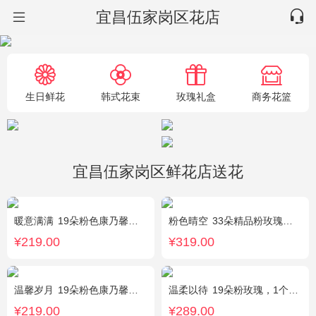
宜昌伍家岗区花店
生日鲜花
韩式花束
玫瑰礼盒
商务花篮
宜昌伍家岗区鲜花店送花
暖意满满
19朵粉色康乃馨，搭配相思梅、黄莺穿插点缀。
粉色晴空
33朵精品粉玫瑰，外围搭配石竹梅围绕。
¥219.00
¥319.00
温馨岁月
19朵粉色康乃馨，粉色满天星搭配
温柔以待
19朵粉玫瑰，1个粉色绣球，1枝多头白百合，桔梗、满天星、绿叶搭配
¥219.00
¥289.00