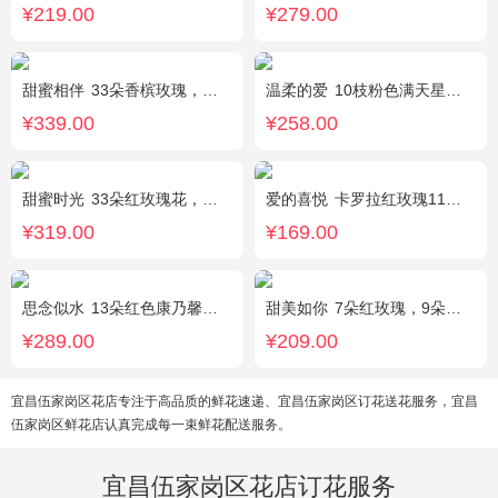
¥219.00
¥279.00
甜蜜相伴
33朵香槟玫瑰，配花、绿叶搭配
温柔的爱
10枝粉色满天星，1条灯带
¥339.00
¥258.00
甜蜜时光
33朵红玫瑰花，外围相思梅配花，黑色饰条环绕
爱的喜悦
卡罗拉红玫瑰11枝、白色满天星、尤加利搭配
¥319.00
¥169.00
思念似水
13朵红色康乃馨，5朵粉玫瑰，粉色洋桔梗、红豆、尤加利搭配
甜美如你
7朵红玫瑰，9朵戴安娜粉玫瑰，白色满天星丰满间插，尤加利搭配
¥289.00
¥209.00
宜昌伍家岗区花店专注于高品质的鲜花速递、宜昌伍家岗区订花送花服务，宜昌
伍家岗区鲜花店认真完成每一束鲜花配送服务。
宜昌伍家岗区花店订花服务