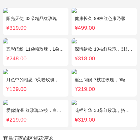
阳光天使
33朵精品红玫瑰，外围搭配适量红色、粉色、白色石竹梅。
健康长久
99枝红色康乃馨，满天星丰满围绕。
¥319.00
¥499.00
五彩缤纷
11朵粉玫瑰，1朵粉绣球，白色乒乓菊，桔梗、绿叶搭配
深情款款
19枝红玫瑰，3枝白百合，3枝粉百合，搭配满天星，绿叶等配材
¥248.00
¥318.00
月色中的相思
9朵粉玫瑰，配满天星，绿叶
遥远问候
7枝红玫瑰，9粒巧克力，2只可爱小熊，满天星、绿叶周围点缀；巧克力选择高端品牌（德芙、金莎、费列罗等），具体以当地市场为准，小熊以实物为准。
¥139.00
¥219.00
爱你情深
红玫瑰19枝，白色相思梅、栀子叶搭配
花样年华
33朵红玫瑰，搭配适量石竹梅外围。
¥219.00
¥319.00
宜昌伍家岗区鲜花评论