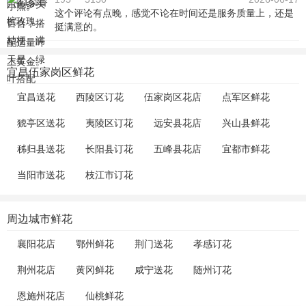
这个评论有点晚，感觉不论在时间还是服务质量上，还是
挺满意的。
宜昌伍家岗区鲜花
宜昌送花
西陵区订花
伍家岗区花店
点军区鲜花
猇亭区送花
夷陵区订花
远安县花店
兴山县鲜花
秭归县送花
长阳县订花
五峰县花店
宜都市鲜花
当阳市送花
枝江市订花
周边城市鲜花
襄阳花店
鄂州鲜花
荆门送花
孝感订花
荆州花店
黄冈鲜花
咸宁送花
随州订花
恩施州花店
仙桃鲜花