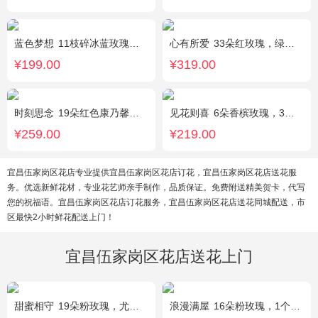
蓝色梦想
11枝碎冰蓝玫瑰，洋甘菊和尤加利叶适量搭配
心有所爱
33朵红玫瑰，绿叶搭配
¥199.00
¥319.00
时刻思念
19朵红色康乃馨，2朵多头粉百合，满天星、绿叶搭配
见花则喜
6朵香槟玫瑰，3朵向日葵，桔梗、绿叶搭配
¥259.00
¥219.00
宜昌伍家岗区花店专业提供宜昌伍家岗区花店订花，宜昌伍家岗区花店送花服
务。优选新鲜花材，专业花艺师亲手制作，品质保证。免费附送精美贺卡，代写
您的祝福语。宜昌伍家岗区花店订花服务，宜昌伍家岗区花店送花同城配送，市
区最快2小时鲜花配送上门！
宜昌伍家岗区花店送花上门
甜蜜相守
19朵粉玫瑰，尤加利、小花搭配
浪漫满屋
16朵粉玫瑰，1个粉色绣球，3个乒乓菊，桔梗、绿叶搭配