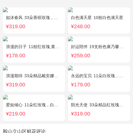
如沐春风
33朵香槟玫瑰，绿叶搭配
白色满天星
10枝白色满天星
¥319.00
¥248.00
浪漫的日子
11枝红玫瑰,黄莺、满天星适量搭配。
好运陪伴
19支粉色康乃馨，3支多头香水百合，搭配满天星、黄莺装饰。
¥178.00
¥259.00
浪漫期待
33朵精品戴安娜粉玫瑰，叶上黄金适量搭配。
永远的宝贝
11朵白玫瑰，搭配适量紫色勿忘我、黄莺、栀子叶间插。
¥319.00
¥179.00
爱如倾心
11朵红玫瑰，白色满天星间插，一条灯带，一对小熊、黄莺或尤加利叶搭配
阳光天使
33朵精品红玫瑰，外围搭配适量红色、粉色、白色石竹梅。
¥219.00
¥319.00
鞍山立山区鲜花评论