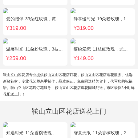
爱的陪伴
33朵红玫瑰，黄莺间插点缀，白色满天星外围点缀搭配
静享慢时光
19朵粉玫瑰，1枝粉色绣球，粉色洋桔梗、白色乒乓菊、尤加利搭配
¥319.00
¥319.00
温馨时光
11朵粉玫瑰，3枝多头粉百合，黄莺搭配
缤纷爱恋
11枝红玫瑰，尤加利叶搭配
¥259.00
¥149.00
鞍山立山区花店专业提供鞍山立山区花店订花，鞍山立山区花店送花服务。优选
新鲜花材，专业花艺师亲手制作，品质保证。免费附送精美贺卡，代写您的祝福
语。鞍山立山区花店订花服务，鞍山立山区花店送花同城配送，市区最快2小时鲜
花配送上门！
鞍山立山区花店送花上门
知遇时光
11朵香槟玫瑰，白桔梗、尤加利、满天星间插
馨意无限
11朵香槟玫瑰，2枝多头白色百合，白色洋桔梗、绿叶