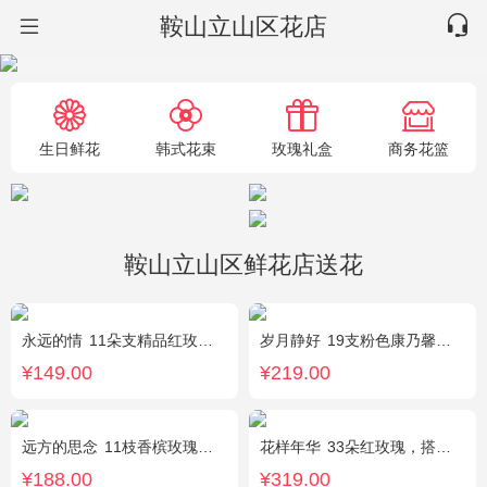
鞍山立山区花店
生日鲜花
韩式花束
玫瑰礼盒
商务花篮
鞍山立山区鲜花店送花
永远的情
11朵支精品红玫瑰，搭配适量满天星、栀子叶。
岁月静好
19支粉色康乃馨，1枝白色多头百合，搭配满天星、黄莺装饰。
¥149.00
¥219.00
远方的思念
11枝香槟玫瑰单独包装，绿叶丰满。
花样年华
33朵红玫瑰，搭配适量石竹梅外围。
¥188.00
¥319.00