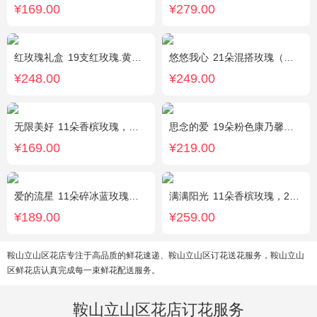
¥169.00
¥279.00
红玫瑰礼盒
19支红玫瑰.黄英配花
悠悠我心
21朵混搭玫瑰（粉玫瑰+紫玫瑰），绿叶搭配
¥248.00
¥249.00
无限美好
11朵香槟玫瑰，桔梗、小花、绿叶搭配
思念的爱
19朵粉色康乃馨，尤加利搭配
¥169.00
¥219.00
爱的流星
11朵碎冰蓝玫瑰，尤加利绿叶搭配
满满阳光
11朵香槟玫瑰，2朵向日葵，1个蓝色绣球，配花、桔梗、绿叶搭配
¥189.00
¥259.00
鞍山立山区花店专注于高品质的鲜花速递、鞍山立山区订花送花服务，鞍山立山
区鲜花店认真完成每一束鲜花配送服务。
鞍山立山区花店订花服务