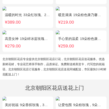
温暖的时光
33朵红玫瑰、2枝多头粉百合，搭配适量黄莺草、栀子叶间插。
暖意满满
19朵粉色康乃馨，搭配相思梅、黄莺穿插点缀。
¥389.00
¥219.00
高贵女神
19朵碎冰蓝玫瑰，绿叶搭配
手心里的温柔
19朵粉色康乃馨，5朵粉玫瑰，绿叶搭配
¥279.00
¥259.00
北京朝阳区花店专业提供北京朝阳区花店订花，北京朝阳区花店送花服务。优选
新鲜花材，专业花艺师亲手制作，品质保证。免费附送精美贺卡，代写您的祝福
语。北京朝阳区花店订花服务，北京朝阳区花店送花同城配送，市区最快2小时鲜
花配送上门！
北京朝阳区花店送花上门
美好祝福
9朵香槟玫瑰，3朵向日葵，桔梗、配花、配草搭配
让爱包围
9朵粉玫瑰，9朵红玫瑰，7朵白玫瑰，7朵蓝玫瑰，7朵香槟玫瑰，满天星和绿草丰满外围，随机赠送两只公仔