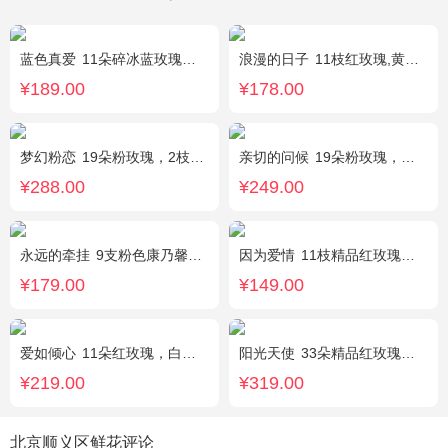
蓝色真爱
11朵碎冰蓝玫瑰，尤加利绿叶搭配
浪漫的日子
11枝红玫瑰,黄莺、满天星适量搭配。
¥189.00
¥178.00
梦幻粉恋
19朵粉玫瑰，2枝白色香水百合、尤加利叶搭配
亲切的问候
19朵粉玫瑰，叶上黄金点缀。
¥288.00
¥249.00
永远的牵挂
9支粉色康乃馨，1支多头白百合，搭配黄莺、满天星。
因为爱情
11枝精品红玫瑰，黄英丰满。
¥179.00
¥149.00
爱如倾心
11朵红玫瑰，白色满天星间插，一条灯带，一对小熊、黄莺或尤加利叶搭配
阳光天使
33朵精品红玫瑰，外围搭配适量红色、粉色、白色石竹梅。
¥219.00
¥319.00
北京顺义区鲜花评论