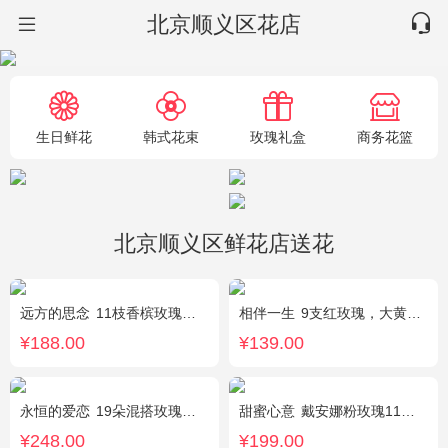
北京顺义区花店
生日鲜花
韩式花束
玫瑰礼盒
商务花篮
北京顺义区鲜花店送花
远方的思念
11枝香槟玫瑰单独包装，绿叶丰满。
相伴一生
9支红玫瑰，大黄莺.满天星搭配。
¥188.00
¥139.00
永恒的爱恋
19朵混搭玫瑰（粉色、香槟色、白色），2个小熊，黄莺、满天星点缀
甜蜜心意
戴安娜粉玫瑰11枝，浅紫勿忘我、尤加利搭配
¥248.00
¥199.00