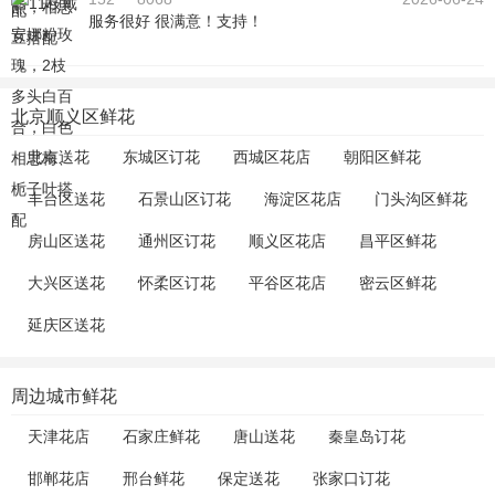
服务很好 很满意！支持！
北京顺义区鲜花
北京送花
东城区订花
西城区花店
朝阳区鲜花
丰台区送花
石景山区订花
海淀区花店
门头沟区鲜花
房山区送花
通州区订花
顺义区花店
昌平区鲜花
大兴区送花
怀柔区订花
平谷区花店
密云区鲜花
延庆区送花
周边城市鲜花
天津花店
石家庄鲜花
唐山送花
秦皇岛订花
邯郸花店
邢台鲜花
保定送花
张家口订花