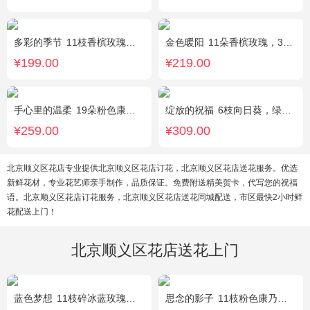
多彩的季节
11枝香槟玫瑰，2枝多头白百合，栀子叶搭配
金色暖阳
11朵香槟玫瑰，3朵向日葵，桔梗、满天星混搭
¥199.00
¥219.00
手心里的温柔
19朵粉色康乃馨，5朵粉玫瑰，绿叶搭配
绽放的祝福
6枝向日葵，绿色桔梗、尤加利搭配
¥259.00
¥309.00
北京顺义区花店专业提供北京顺义区花店订花，北京顺义区花店送花服务。优选
新鲜花材，专业花艺师亲手制作，品质保证。免费附送精美贺卡，代写您的祝福
语。北京顺义区花店订花服务，北京顺义区花店送花同城配送，市区最快2小时鲜
花配送上门！
北京顺义区花店送花上门
蓝色梦想
11枝碎冰蓝玫瑰，洋甘菊和尤加利叶适量搭配
思念的影子
11枝粉色康乃馨，黄莺、勿忘我间插点缀