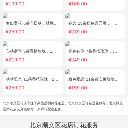
¥199.00
¥168.00
生如夏花
8朵向日葵，桔梗、红豆、绿叶搭配
眷念
19朵粉色康乃馨，一条灯带，满天星、绿叶搭配
¥259.00
¥239.00
心动瞬间
9朵香槟玫瑰，1个蓝色绣球，1支多头白百合，桔梗、绿叶搭配
青春有你
7朵香槟玫瑰，3朵向日葵，一个绣球，桔梗、配花、配草搭配
¥219.00
¥249.00
满满阳光
11朵香槟玫瑰，2朵向日葵，1个蓝色绣球，配花、桔梗、绿叶搭配
粉色爱恋
11朵戴安娜玫瑰，满天星、绿叶搭配
¥259.00
¥159.00
北京顺义区花店专注于高品质的鲜花速递、北京顺义区订花送花服务，北京顺义
区鲜花店认真完成每一束鲜花配送服务。
北京顺义区花店订花服务