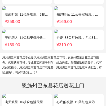
温馨时光
11朵粉玫瑰，3枝多头粉百合，黄莺搭配
知遇时光
11朵香槟玫瑰，白桔梗、尤加利、满天星间插
¥259.00
¥169.00
美丽恋人
11朵戴安娜粉玫瑰，粉色满天星、尤加利绿叶搭配
吾爱
33朵红玫瑰，尤加利绿叶搭配
¥159.00
¥319.00
恩施州巴东县花店专业提供恩施州巴东县花店订花，恩施州巴东县花店送花服
务。优选新鲜花材，专业花艺师亲手制作，品质保证。免费附送精美贺卡，代写
您的祝福语。恩施州巴东县花店订花服务，恩施州巴东县花店送花同城配送，市
区最快2小时鲜花配送上门！
恩施州巴东县花店送花上门
满天繁星
10枝粉色满天星
心底的祝福
19朵红色康乃馨，绿叶搭配