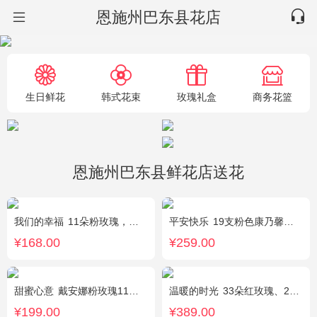
恩施州巴东县花店
生日鲜花
韩式花束
玫瑰礼盒
商务花篮
恩施州巴东县鲜花店送花
我们的幸福
11朵粉玫瑰，银叶菊，尤加利搭配
平安快乐
19支粉色康乃馨，2支白色多头百合，搭配适量叶上黄金。
¥168.00
¥259.00
甜蜜心意
戴安娜粉玫瑰11枝，浅紫勿忘我、尤加利搭配
温暖的时光
33朵红玫瑰、2枝多头粉百合，搭配适量黄莺草、栀子叶间插。
¥199.00
¥389.00