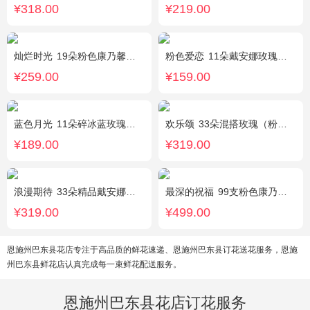
¥318.00
¥219.00
灿烂时光
19朵粉色康乃馨，2支多头粉百合，桔梗、黄莺搭配
粉色爱恋
11朵戴安娜玫瑰，满天星、绿叶搭配
¥259.00
¥159.00
蓝色月光
11朵碎冰蓝玫瑰，满天星搭配
欢乐颂
33朵混搭玫瑰（粉玫瑰+香槟玫瑰），白色满天星环绕
¥189.00
¥319.00
浪漫期待
33朵精品戴安娜粉玫瑰，叶上黄金适量搭配。
最深的祝福
99支粉色康乃馨，搭配绿叶、黄莺。
¥319.00
¥499.00
恩施州巴东县花店专注于高品质的鲜花速递、恩施州巴东县订花送花服务，恩施
州巴东县鲜花店认真完成每一束鲜花配送服务。
恩施州巴东县花店订花服务