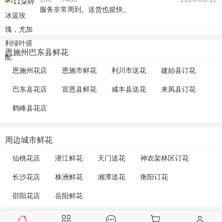
服务非常周到。送货也挺快。
恩施州巴东县鲜花
恩施州花店
恩施市鲜花
利川市送花
建始县订花
巴东县花店
宣恩县鲜花
咸丰县送花
来凤县订花
鹤峰县花店
周边城市鲜花
仙桃花店
潜江鲜花
天门送花
神农架林区订花
长沙花店
株洲鲜花
湘潭送花
衡阳订花
邵阳花店
岳阳鲜花