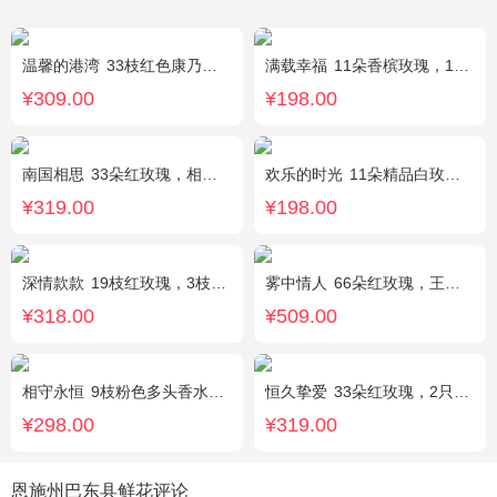
温馨的港湾
33枝红色康乃馨，3枝白色多头香水百合，绿叶，满天星搭配丰满。
满载幸福
11朵香槟玫瑰，1支白色多头香水百合，搭配桔梗、黄莺。
¥309.00
¥198.00
南国相思
33朵红玫瑰，相思梅丰满围边
欢乐的时光
11朵精品白玫瑰，搭配适量黄莺，随机赠送1只可爱小熊。
¥319.00
¥198.00
深情款款
19枝红玫瑰，3枝白百合，3枝粉百合，搭配满天星，绿叶等配材
雾中情人
66朵红玫瑰，王冠，灯带
¥318.00
¥509.00
相守永恒
9枝粉色多头香水百合，黄莺点缀，搭配剑叶。
恒久挚爱
33朵红玫瑰，2只可爱小熊，相思豆搭配
¥298.00
¥319.00
恩施州巴东县鲜花评论