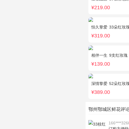
¥219.00
恒久挚爱
33朵红玫
¥319.00
相伴一生
9支红玫瑰
¥139.00
深情挚爱
52朵红玫
¥389.00
鄂州鄂城区鲜花评
166****326
订购方便快