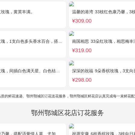
红玫瑰，黄英丰满。
温馨的港湾
33枝红色康乃馨，3枝白色多头香
¥309.00
，1支白色多头香水百合，搭配桔梗、黄莺。
南国相思
33朵红玫瑰，相思梅丰
¥319.00
瑰，间插白色满天星、白色桔梗、尤加利叶
深深的祝福
9朵香槟玫瑰，3支向日葵、香
¥298.00
品质的鲜花速递、鄂州鄂城区订花送花服务，鄂州鄂城区鲜花店认真完成每一束鲜花配
鄂州鄂城区花店订花服务
康乃馨，搭配适量情人草、尤加利叶
祝愿安康
6枝香槟玫瑰，3枝向日