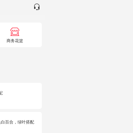
商务花篮
配
头白百合，绿叶搭配