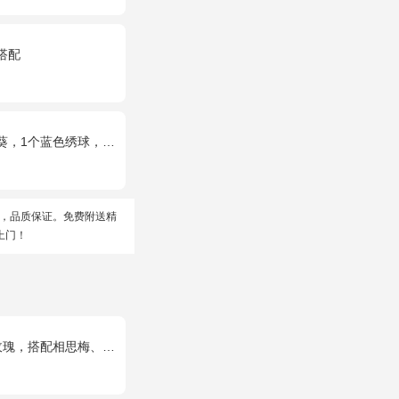
搭配
色绣球，桔梗、小花、绿叶搭配
，品质保证。免费附送精
上门！
配相思梅、黄莺穿插点缀。