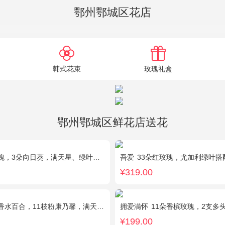
鄂州鄂城区花店
韩式花束
玫瑰礼盒
鄂州鄂城区鲜花店送花
瑰，3朵向日葵，满天星、绿叶搭配
吾爱
33朵红玫瑰，尤加利绿叶搭
¥319.00
百合，11枝粉康乃馨，满天星+绿叶适量。
拥爱满怀
11朵香槟玫瑰，2支多
¥199.00