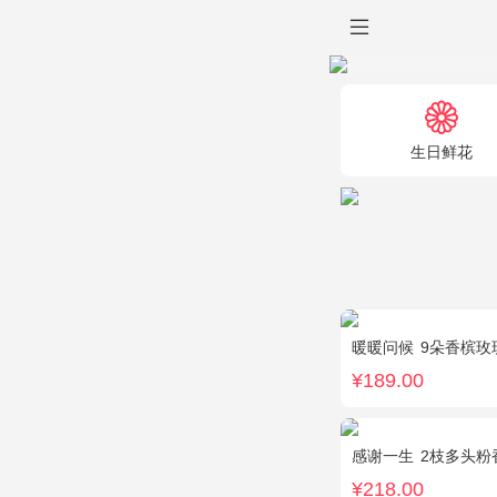
生日鲜花
暖暖问候
9朵香槟玫
¥189.00
感谢一生
2枝多头粉香水
¥218.00