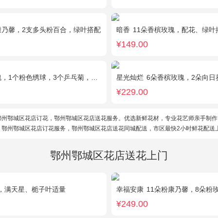
康乃馨，2支多头粉百合，绿叶搭配
暗香
11朵香槟玫瑰，配花、绿叶
¥149.00
1个粉色绣球，3个乒乓菊，桔梗、绿叶搭配
星光灿烂
6朵香槟玫瑰，2朵向日葵，1个蓝
¥229.00
鄂州鄂城区花店订花，鄂州鄂城区花店送花服务。优选新鲜花材，专业花艺师亲手制作
。鄂州鄂城区花店订花服务，鄂州鄂城区花店送花同城配送，市区最快2小时鲜花配送
鄂州鄂城区花店送花上门
，满天星、栀子叶适量
幸福安康
11朵粉康乃馨，8朵粉玫瑰，搭
¥249.00