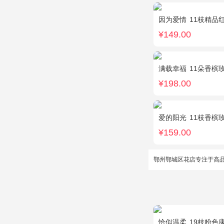
因为爱情
11枝精品
¥149.00
满载幸福
11朵香槟玫瑰
¥198.00
爱的阳光
11枝香槟玫
¥159.00
鄂州鄂城区花店专注于高
恰似温柔
19枝粉色