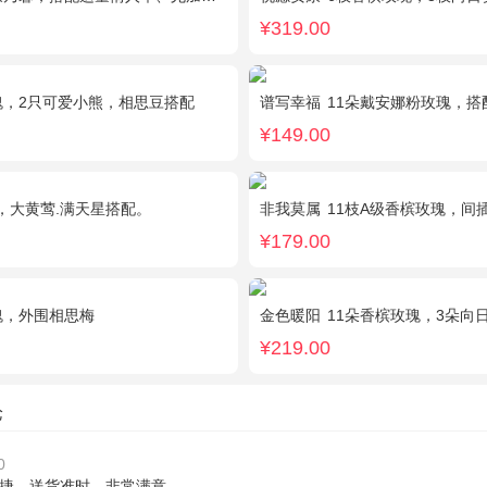
¥319.00
瑰，2只可爱小熊，相思豆搭配
谱写幸福
11朵戴安娜粉玫瑰，
¥149.00
，大黄莺.满天星搭配。
非我莫属
11枝A级香槟玫瑰，间插黄英、满天星，另加
¥179.00
瑰，外围相思梅
金色暖阳
11朵香槟玫瑰，3朵向日
¥219.00
论
0
捷，送货准时。非常满意