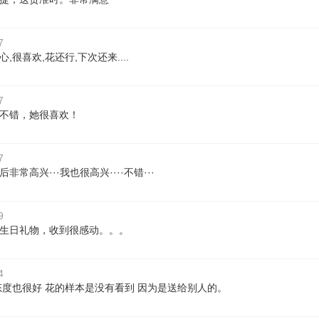
7
,很喜欢,花还行,下次还来....
7
不错，她很喜欢！
7
非常高兴···我也很高兴····不错···
9
生日礼物，收到很感动。。。
4
态度也很好 花的样本是没有看到 因为是送给别人的。