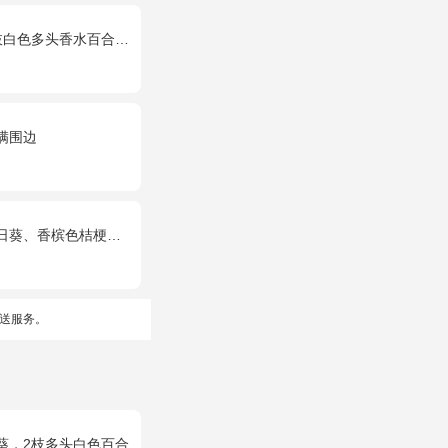
水百合，绿叶，满天星搭配丰满。
满围边
槟色桔梗、洋甘菊、尤加利
送服务。
葵，2枝多头白色百合