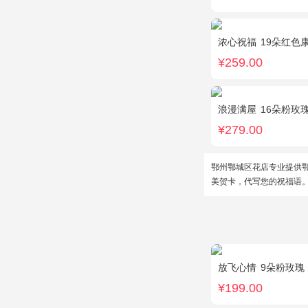
浓心祝福
19朵红色
¥259.00
浪漫满屋
16朵粉玫瑰，
¥279.00
鄂州鄂城区花店专业提供
美贺卡，代写您的祝福语
放飞心情
9朵粉玫瑰
¥199.00