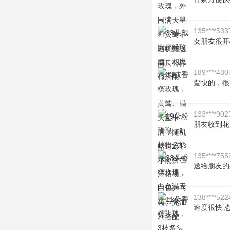
135****533
女朋友很开心
189****480
蛮快的，很
133****902
朋友收到花后
135****755
送给朋友的
138****522
速度很快 