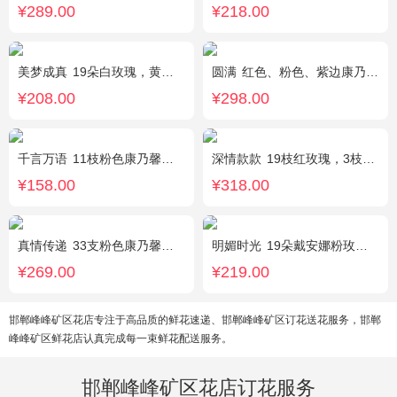
¥289.00
¥218.00
美梦成真
19朵白玫瑰，黄莺绿叶边围
圆满
红色、粉色、紫边康乃馨共16枝，红玫瑰7枝，粉色多头香水百合2枝，粉桔梗、叶上黄金、绿叶搭配。（如紫边康乃馨缺货，默认用其他颜色替代）
¥208.00
¥298.00
千言万语
11枝粉色康乃馨，栀子叶间插丰满
深情款款
19枝红玫瑰，3枝白百合，3枝粉百合，搭配满天星，绿叶等配材
¥158.00
¥318.00
真情传递
33支粉色康乃馨，搭配黄莺、满天星。
明媚时光
19朵戴安娜粉玫瑰，尤加利丰满间插，粉色满天星点缀
¥269.00
¥219.00
邯郸峰峰矿区花店专注于高品质的鲜花速递、邯郸峰峰矿区订花送花服务，邯郸
峰峰矿区鲜花店认真完成每一束鲜花配送服务。
邯郸峰峰矿区花店订花服务