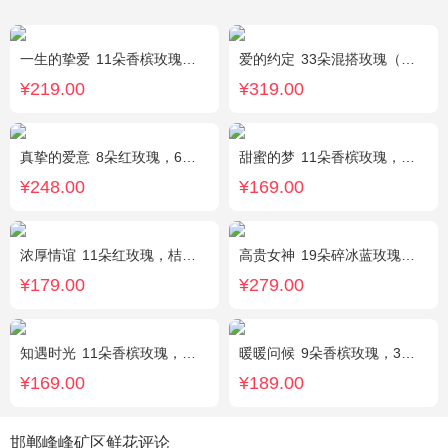
一生的挚爱
11朵香槟玫瑰，搭配适量叶上黄金，随机赠送一个小熊。
爱的约定
33朵混搭玫瑰（粉戴安娜，香槟玫瑰，红玫瑰），相思梅、绿叶搭配
¥219.00
¥319.00
真挚的爱意
8朵红玫瑰，6朵香槟玫瑰，5朵粉玫瑰，叶上黄金点缀。
甜蜜的梦
11朵香槟玫瑰，桔梗、满天星、绿叶搭配
¥248.00
¥169.00
浓厚情谊
11朵红玫瑰，桔梗、红豆、绿叶搭配
高贵女神
19朵碎冰蓝玫瑰，绿叶搭配
¥179.00
¥279.00
知遇时光
11朵香槟玫瑰，白桔梗、尤加利、满天星间插
暖暖问候
9朵香槟玫瑰，3朵向日葵，满天星、绿叶搭配
¥169.00
¥189.00
邯郸峰峰矿区鲜花评论