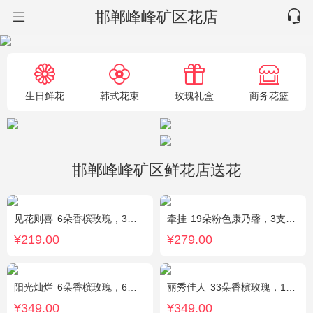
邯郸峰峰矿区花店
生日鲜花
韩式花束
玫瑰礼盒
商务花篮
邯郸峰峰矿区鲜花店送花
见花则喜
6朵香槟玫瑰，3朵向日葵，桔梗、绿叶搭配
牵挂
19朵粉色康乃馨，3支多头粉百合，黄莺搭配
¥219.00
¥279.00
阳光灿烂
6朵香槟玫瑰，6朵粉玫瑰，3朵向日葵，2枝多头白百合，1枝多头粉百合，绿叶
丽秀佳人
33朵香槟玫瑰，1条灯带，桔梗、绿叶搭配
¥349.00
¥349.00