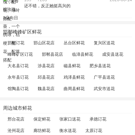
还不错，反正她挺高兴的
邯郸峰峰矿区鲜花
邯郸订花
邯山区花店
丛台区鲜花
复兴区送花
峰峰矿区订花
邯郸县花店
临漳县鲜花
成安县送花
大名县订花
涉县花店
磁县鲜花
肥乡县送花
永年县订花
邱县花店
鸡泽县鲜花
广平县送花
馆陶县订花
魏县花店
曲周县鲜花
武安市送花
周边城市鲜花
邢台花店
保定鲜花
张家口送花
承德订花
沧州花店
廊坊鲜花
衡水送花
太原订花