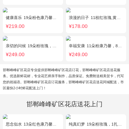
健康喜乐
19朵粉色康乃馨，满天星、绿叶搭配
浪漫的日子
11枝红玫瑰,黄莺、满天星适量搭配。
¥219.00
¥178.00
亲切的问候
19朵粉玫瑰，叶上黄金点缀。
幸福安康
11朵粉康乃馨，8朵粉玫瑰，搭配相思梅、黄莺穿插点缀。
¥249.00
¥249.00
邯郸峰峰矿区花店专业提供邯郸峰峰矿区花店订花，邯郸峰峰矿区花店送花服
务。优选新鲜花材，专业花艺师亲手制作，品质保证。免费附送精美贺卡，代写
您的祝福语。邯郸峰峰矿区花店订花服务，邯郸峰峰矿区花店送花同城配送，市
区最快2小时鲜花配送上门！
邯郸峰峰矿区花店送花上门
思念似水
13朵红色康乃馨，5朵粉玫瑰，粉色洋桔梗、红豆、尤加利搭配
纯真幻梦
19朵粉玫瑰，1扎满天星间插丰满