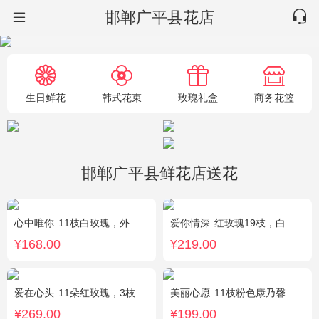
邯郸广平县花店
生日鲜花
韩式花束
玫瑰礼盒
商务花篮
邯郸广平县鲜花店送花
心中唯你
11枝白玫瑰，外围紫色勿忘我。
爱你情深
红玫瑰19枝，白色相思梅、栀子叶搭配
¥168.00
¥219.00
爱在心头
11朵红玫瑰，3枝多头白香水百合，黄莺、绿叶搭配
美丽心愿
11枝粉色康乃馨，2枝白色多头香水百合，搭配黄莺满天星
¥269.00
¥199.00