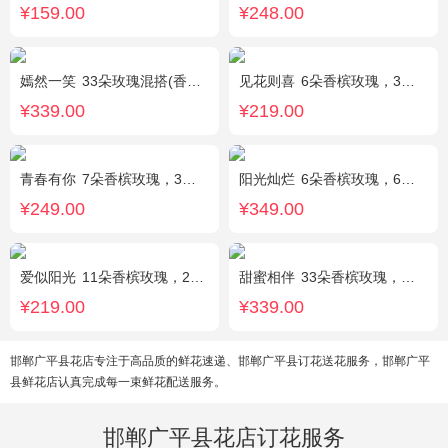
¥159.00
¥248.00
嫣然一笑
33朵玫瑰混搭(香槟玫瑰+红玫瑰)，桔梗、配花、绿叶
见花则喜
6朵香槟玫瑰，3朵向日葵，桔梗、绿叶搭配
¥339.00
¥219.00
青春有你
7朵香槟玫瑰，3朵向日葵，一个绣球，桔梗、配花、配草搭配
阳光灿烂
6朵香槟玫瑰，6朵粉玫瑰，3朵向日葵，2枝多头白百合，1枝多头粉百合，绿叶
¥249.00
¥349.00
爱似阳光
11朵香槟玫瑰，2朵向日葵，桔梗、配花、绿叶搭配
甜蜜相伴
33朵香槟玫瑰，配花、绿叶搭配
¥219.00
¥339.00
邯郸广平县花店专注于高品质的鲜花速递、邯郸广平县订花送花服务，邯郸广平
县鲜花店认真完成每一束鲜花配送服务。
邯郸广平县花店订花服务