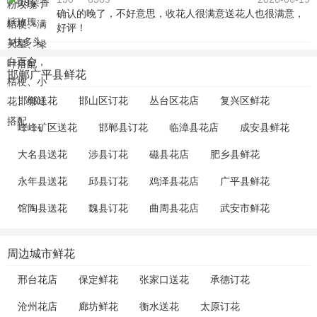
确认的晚了，不好意思，收花人很满意送花人也很满意，
好评！
邯郸广平县鲜花
邯郸送花
邯山区订花
丛台区花店
复兴区鲜花
峰峰矿区送花
邯郸县订花
临漳县花店
成安县鲜花
大名县送花
涉县订花
磁县花店
肥乡县鲜花
永年县送花
邱县订花
鸡泽县花店
广平县鲜花
馆陶县送花
魏县订花
曲周县花店
武安市鲜花
周边城市鲜花
邢台花店
保定鲜花
张家口送花
承德订花
沧州花店
廊坊鲜花
衡水送花
太原订花