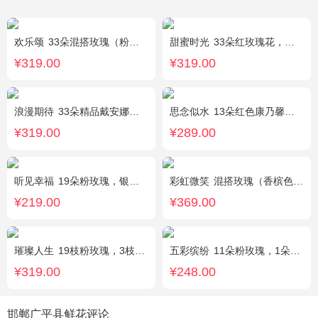
欢乐颂
33朵混搭玫瑰（粉玫瑰+香槟玫瑰），白色满天星环绕
甜蜜时光
33朵红玫瑰花，外围相思梅配花，黑色饰条环绕
¥319.00
¥319.00
浪漫期待
33朵精品戴安娜粉玫瑰，叶上黄金适量搭配。
思念似水
13朵红色康乃馨，5朵粉玫瑰，粉色洋桔梗、红豆、尤加利搭配
¥319.00
¥289.00
听见幸福
19朵粉玫瑰，银叶菊间插，搭配满天星
彩虹微笑
混搭玫瑰（香槟色，紫色，白色，戴安娜粉色）共52朵，相思梅、桔梗配花
¥219.00
¥369.00
璀璨人生
19枝粉玫瑰，3枝向日葵，绿叶搭配
五彩缤纷
11朵粉玫瑰，1朵粉绣球，白色乒乓菊，桔梗、绿叶搭配
¥319.00
¥248.00
邯郸广平县鲜花评论