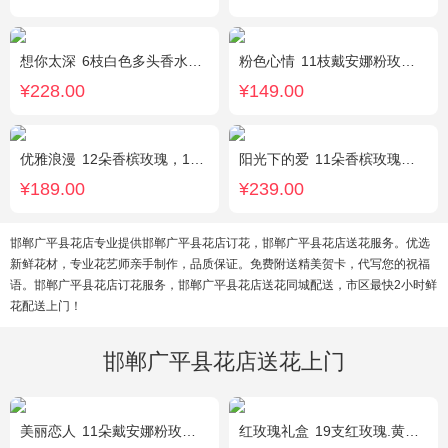
想你太深
6枝白色多头香水百合，黄莺、勿忘我搭配。
粉色心情
11枝戴安娜粉玫瑰，满天星，绿叶搭配
¥228.00
¥149.00
优雅浪漫
12朵香槟玫瑰，1枝多头白百合，黄莺搭配
阳光下的爱
11朵香槟玫瑰，3朵向日葵，1个蓝色绣球，配花、绿叶搭配
¥189.00
¥239.00
邯郸广平县花店专业提供邯郸广平县花店订花，邯郸广平县花店送花服务。优选
新鲜花材，专业花艺师亲手制作，品质保证。免费附送精美贺卡，代写您的祝福
语。邯郸广平县花店订花服务，邯郸广平县花店送花同城配送，市区最快2小时鲜
花配送上门！
邯郸广平县花店送花上门
美丽恋人
11朵戴安娜粉玫瑰，粉色满天星、尤加利绿叶搭配
红玫瑰礼盒
19支红玫瑰.黄英配花