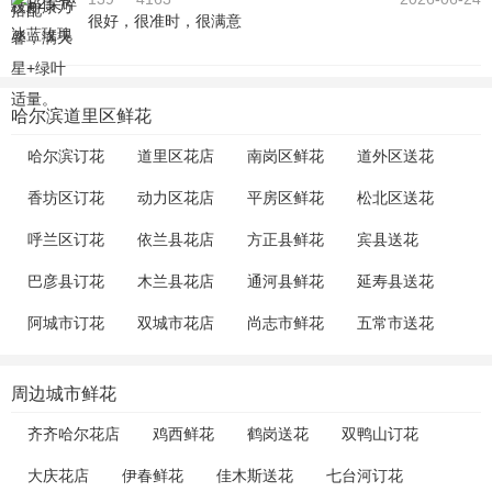
很好，很准时，很满意
哈尔滨道里区鲜花
哈尔滨订花
道里区花店
南岗区鲜花
道外区送花
香坊区订花
动力区花店
平房区鲜花
松北区送花
呼兰区订花
依兰县花店
方正县鲜花
宾县送花
巴彦县订花
木兰县花店
通河县鲜花
延寿县送花
阿城市订花
双城市花店
尚志市鲜花
五常市送花
周边城市鲜花
齐齐哈尔花店
鸡西鲜花
鹤岗送花
双鸭山订花
大庆花店
伊春鲜花
佳木斯送花
七台河订花