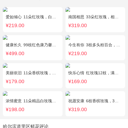
爱如倾心
11朵红玫瑰，白色满天星间插，一条灯带，一对小熊、黄莺或尤加利叶搭配
南国相思
33朵红玫瑰，相思梅丰满围边
¥219.00
¥319.00
健康长久
99枝红色康乃馨，满天星丰满围绕。
今生有你
3枝多头粉百合，5枝红玫瑰，点缀情人草叶材作成精美的 花瓶花插
¥499.00
¥219.00
美丽依旧
11朵香槟玫瑰，搭配石竹梅间插。
快乐心情
红玫瑰12枝，满天星、绿叶丰满
¥179.00
¥169.00
浓情蜜意
11朵精品白玫瑰，搭配适量浅绿色洋桔梗、书带草、黄莺。
祝愿安康
6枝香槟玫瑰，3枝向日葵，2枝多头白色百合
¥198.00
¥319.00
哈尔滨道里区鲜花评论