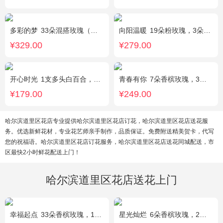
多彩的梦
33朵混搭玫瑰（香槟玫瑰+粉玫瑰+白玫瑰），配花、绿叶搭配
向阳温暖
19朵粉玫瑰，3朵向日葵，绿叶搭配
¥329.00
¥279.00
开心时光
1支多头白百合，3朵粉玫瑰，4朵康乃馨，桔梗、满天星、绿叶混搭
青春有你
7朵香槟玫瑰，3朵向日葵，一个绣球，桔梗、配花、配草搭配
¥179.00
¥249.00
哈尔滨道里区花店专业提供哈尔滨道里区花店订花，哈尔滨道里区花店送花服
务。优选新鲜花材，专业花艺师亲手制作，品质保证。免费附送精美贺卡，代写
您的祝福语。哈尔滨道里区花店订花服务，哈尔滨道里区花店送花同城配送，市
区最快2小时鲜花配送上门！
哈尔滨道里区花店送花上门
幸福起点
33朵香槟玫瑰，1条灯带，满天星、绿叶搭配
星光灿烂
6朵香槟玫瑰，2朵向日葵，1个蓝色绣球，桔梗、小花、绿叶搭配