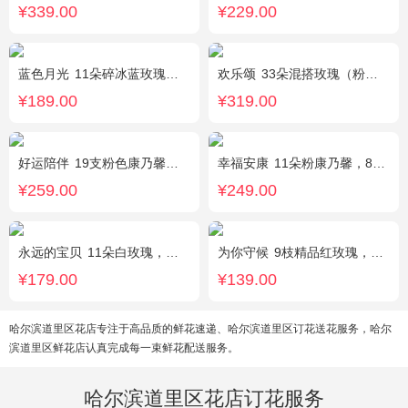
¥339.00
¥229.00
蓝色月光
11朵碎冰蓝玫瑰，满天星搭配
欢乐颂
33朵混搭玫瑰（粉玫瑰+香槟玫瑰），白色满天星环绕
¥189.00
¥319.00
好运陪伴
19支粉色康乃馨，3支多头香水百合，搭配满天星、黄莺装饰。
幸福安康
11朵粉康乃馨，8朵粉玫瑰，搭配相思梅、黄莺穿插点缀。
¥259.00
¥249.00
永远的宝贝
11朵白玫瑰，搭配适量紫色勿忘我、黄莺、栀子叶间插。
为你守候
9枝精品红玫瑰，满天星、黄莺点缀，加可爱小熊1只。(小熊以实物为准)
¥179.00
¥139.00
哈尔滨道里区花店专注于高品质的鲜花速递、哈尔滨道里区订花送花服务，哈尔
滨道里区鲜花店认真完成每一束鲜花配送服务。
哈尔滨道里区花店订花服务