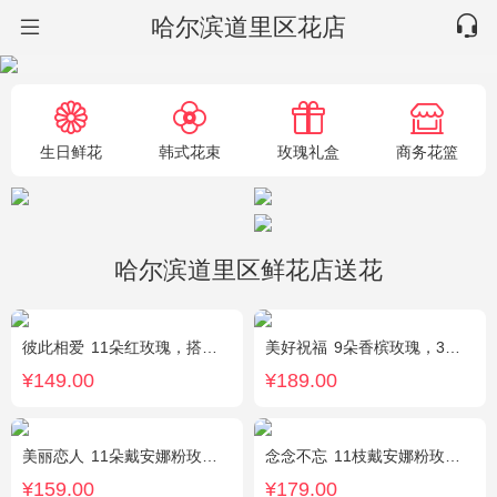
哈尔滨道里区花店
生日鲜花
韩式花束
玫瑰礼盒
商务花篮
哈尔滨道里区鲜花店送花
彼此相爱
11朵红玫瑰，搭配适量满天星、叶上黄金。
美好祝福
9朵香槟玫瑰，3朵向日葵，桔梗、配花、配草搭配
¥149.00
¥189.00
美丽恋人
11朵戴安娜粉玫瑰，粉色满天星、尤加利绿叶搭配
念念不忘
11枝戴安娜粉玫瑰，1枝多头百合，满天星、栀子叶
¥159.00
¥179.00