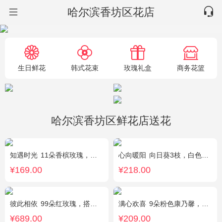
哈尔滨香坊区花店
生日鲜花
韩式花束
玫瑰礼盒
商务花篮
哈尔滨香坊区鲜花店送花
知遇时光
11朵香槟玫瑰，白桔梗、尤加利、满天星间插
心向暖阳
向日葵3枝，白色洋桔梗0.5扎，绿色小雏菊2枝，雪柳0.1扎
¥169.00
¥218.00
彼此相依
99朵红玫瑰，搭配适量石竹梅。
满心欢喜
9朵粉色康乃馨，2朵粉玫瑰，桔梗、满天星、绿叶搭配
¥689.00
¥209.00