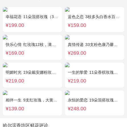
幸福花语
11朵混搭玫瑰（3支红玫瑰、3支粉玫瑰、3支白玫瑰、2支香槟玫瑰），搭配适量黄莺、栀子叶，随机赠送1只可爱小熊。
蓝色之恋
3枝多头白香水百合，情人草丰满，绿叶。
¥199.00
¥159.00
快乐心情
红玫瑰12枝，满天星、绿叶丰满
真情传递
33支粉色康乃馨，搭配黄莺、满天星。
¥169.00
¥269.00
明媚时光
19朵戴安娜粉玫瑰，尤加利丰满间插，粉色满天星点缀
一生的挚爱
11朵香槟玫瑰，搭配适量叶上黄金，随机赠送一个小熊。
¥219.00
¥219.00
相伴一生
9支红玫瑰，大黄莺.满天星搭配。
永恒的爱恋
19朵混搭玫瑰（粉色、香槟色、白色），2个小熊，黄莺、满天星点缀
¥139.00
¥248.00
哈尔滨香坊区鲜花评论