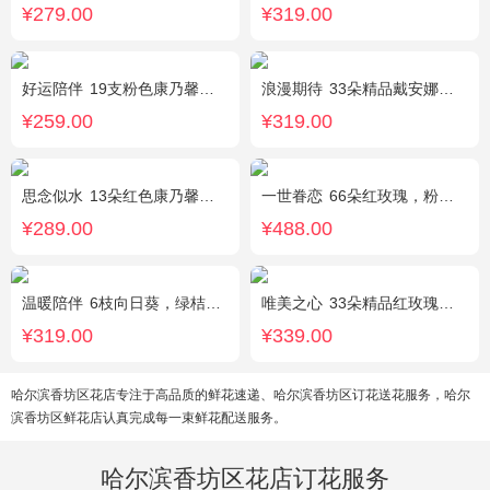
¥279.00
¥319.00
好运陪伴
19支粉色康乃馨，3支多头香水百合，搭配满天星、黄莺装饰。
浪漫期待
33朵精品戴安娜粉玫瑰，叶上黄金适量搭配。
¥259.00
¥319.00
思念似水
13朵红色康乃馨，5朵粉玫瑰，粉色洋桔梗、红豆、尤加利搭配
一世眷恋
66朵红玫瑰，粉色石竹梅外围丰满围边，黑色丝带搭配
¥289.00
¥488.00
温暖陪伴
6枝向日葵，绿桔梗丰满，栀子叶搭配
唯美之心
33朵精品红玫瑰，搭配适量相思梅。
¥319.00
¥339.00
哈尔滨香坊区花店专注于高品质的鲜花速递、哈尔滨香坊区订花送花服务，哈尔
滨香坊区鲜花店认真完成每一束鲜花配送服务。
哈尔滨香坊区花店订花服务