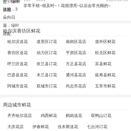
非常不错~很及时~！花很漂亮~以后会常光顾的~
哈尔滨香坊区鲜花
哈尔滨送花
道里区订花
南岗区花店
道外区鲜花
香坊区送花
动力区订花
平房区花店
松北区鲜花
呼兰区送花
依兰县订花
方正县花店
宾县鲜花
巴彦县送花
木兰县订花
通河县花店
延寿县鲜花
阿城市送花
双城市订花
尚志市花店
五常市鲜花
周边城市鲜花
齐齐哈尔花店
鸡西鲜花
鹤岗送花
双鸭山订花
大庆花店
伊春鲜花
佳木斯送花
七台河订花