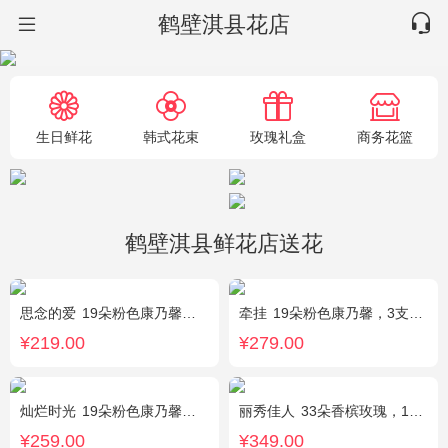
鹤壁淇县花店
生日鲜花
韩式花束
玫瑰礼盒
商务花篮
鹤壁淇县鲜花店送花
思念的爱
19朵粉色康乃馨，尤加利搭配
牵挂
19朵粉色康乃馨，3支多头粉百合，黄莺搭配
¥219.00
¥279.00
灿烂时光
19朵粉色康乃馨，2支多头粉百合，桔梗、黄莺搭配
丽秀佳人
33朵香槟玫瑰，1条灯带，桔梗、绿叶搭配
¥259.00
¥349.00