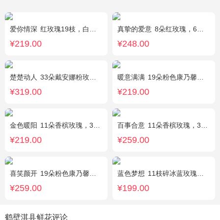
爱你情深
红玫瑰19枝，白色相思梅、栀子叶搭配
真挚的爱意
8朵红玫瑰，6朵香槟玫瑰，5朵粉玫瑰，叶上黄金点缀。
¥219.00
¥248.00
楚楚动人
33朵戴安娜粉玫瑰，相思梅搭配
暖意满满
19朵粉色康乃馨，搭配相思梅、黄莺穿插点缀。
¥319.00
¥219.00
金色暖阳
11朵香槟玫瑰，3朵向日葵，桔梗、满天星混搭
百事合意
11朵香槟玫瑰，3枝多头白百合，黄莺搭配
¥219.00
¥259.00
喜笑颜开
19朵粉色康乃馨，2枝多头白百合，满天星、绿叶搭配
蓝色梦想
11枝碎冰蓝玫瑰，洋甘菊和尤加利叶适量搭配
¥259.00
¥199.00
鹤壁淇县鲜花评论