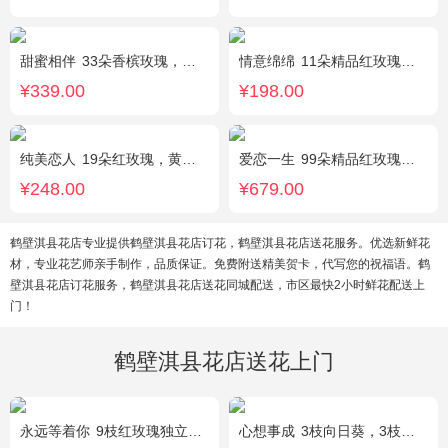
甜蜜相伴
33朵香槟玫瑰，配花、绿叶搭配
情意绵绵
11朵精品红玫瑰，搭配相思梅、黄莺，随机赠送一对小熊。
¥339.00
¥198.00
纯美恋人
19朵红玫瑰，黄莺、满天星、绿叶适量点缀
爱恋一生
99朵精品红玫瑰，搭配适量相思梅。
¥248.00
¥679.00
鹤壁淇县花店专业提供鹤壁淇县花店订花，鹤壁淇县花店送花服务。优选新鲜花
材，专业花艺师亲手制作，品质保证。免费附送精美贺卡，代写您的祝福语。鹤
壁淇县花店订花服务，鹤壁淇县花店送花同城配送，市区最快2小时鲜花配送上
门！
鹤壁淇县花店送花上门
永远等着你
9枝红玫瑰独立包装，黄英丰满。
心想事成
3枝向日葵，3枝香槟玫瑰，搭配桔梗、尤加利叶