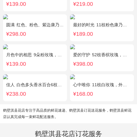
¥139.00
¥219.00
圆满
红色、粉色、紫边康乃馨共16枝，红玫瑰7枝，粉色多头香水百合2枝，粉桔梗、叶上黄金、绿叶搭配。（如紫边康乃馨缺货，默认用其他颜色替代）
最好的时光
11枝粉色康乃馨，2枝粉色多头香水百合，栀子叶适量
¥298.00
¥189.00
月色中的相思
9朵粉玫瑰，配满天星，绿叶
爱的守护
52枝香槟玫瑰，外围桔梗
¥139.00
¥398.00
佳人
白色多头香水百合6枝，满天星、紫色勿忘我、绿叶丰满
心中唯你
11枝白玫瑰，外围紫色勿忘我。
¥238.00
¥168.00
鹤壁淇县花店专注于高品质的鲜花速递、鹤壁淇县订花送花服务，鹤壁淇县鲜花
店认真完成每一束鲜花配送服务。
鹤壁淇县花店订花服务