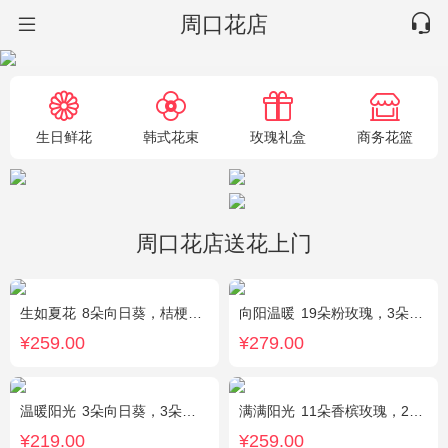
周口花店
生日鲜花
韩式花束
玫瑰礼盒
商务花篮
周口花店送花上门
生如夏花
8朵向日葵，桔梗、红豆、绿叶搭配
向阳温暖
19朵粉玫瑰，3朵向日葵，绿叶搭配
¥259.00
¥279.00
温暖阳光
3朵向日葵，3朵香槟玫瑰，1枝多头白百合，配花、配草搭配
满满阳光
11朵香槟玫瑰，2朵向日葵，1个蓝色绣球，配花、桔梗、绿叶搭配
¥219.00
¥259.00