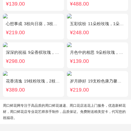
¥139.00
¥488.00
心想事成
3枝向日葵，3枝香槟玫瑰，搭配桔梗、尤加利叶
五彩缤纷
11朵粉玫瑰，1朵粉绣球，白色乒乓菊，桔梗、绿叶搭配
¥219.00
¥248.00
深深的祝福
9朵香槟玫瑰，3支向日葵、香槟色桔梗、洋甘菊、尤加利
月色中的相思
9朵粉玫瑰，配满天星，绿叶
¥298.00
¥139.00
花香清逸
19枝粉玫瑰，2枝粉色乒乓菊，1枝粉色绣球，银叶菊，粉色满天星，绿叶搭配
岁月静好
19支粉色康乃馨，1枝白色多头百合，搭配满天星、黄莺装饰。
¥389.00
¥219.00
周口鲜花网专注于高品质的周口鲜花速递、周口花店送花上门服务，优选新鲜花
材，周口鲜花店专业花艺师亲手制作，品质保证。免费附送精美贺卡，代写您的
祝福语。