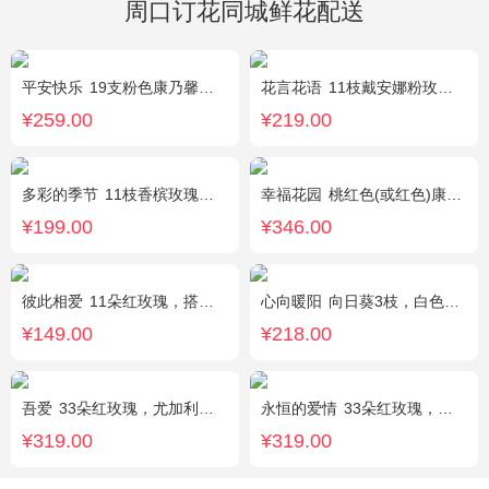
周口订花同城鲜花配送
平安快乐
19支粉色康乃馨，2支白色多头百合，搭配适量叶上黄金。
花言花语
11枝戴安娜粉玫瑰，2枝多头白百合，白色相思梅、栀子叶搭配
¥259.00
¥219.00
多彩的季节
11枝香槟玫瑰，2枝多头白百合，栀子叶搭配
幸福花园
桃红色(或红色)康乃馨18枝，桃红色(或红色)玫瑰18枝，粉色康乃馨12枝，粉色多头小康乃馨9枝，点缀适量绿叶、叶上黄金等。
¥199.00
¥346.00
彼此相爱
11朵红玫瑰，搭配适量满天星、叶上黄金。
心向暖阳
向日葵3枝，白色洋桔梗0.5扎，绿色小雏菊2枝，雪柳0.1扎
¥149.00
¥218.00
吾爱
33朵红玫瑰，尤加利绿叶搭配
永恒的爱情
33朵红玫瑰，满天星、绿叶搭配
¥319.00
¥319.00