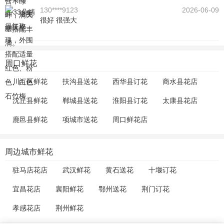
130****9123
2026-06-09
很好 很强大
周口鲜花
川汇区鲜花
扶沟县送花
西华县订花
商水县花店
沈丘县鲜花
郸城县送花
淮阳县订花
太康县花店
鹿邑县鲜花
项城市送花
周口鲜花店
周边城市鲜花
驻马店花店
武汉鲜花
黄石送花
十堰订花
宜昌花店
襄阳鲜花
鄂州送花
荆门订花
孝感花店
荆州鲜花