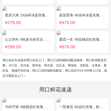
星辰大海
19朵碎冰蓝玫瑰，尤加利绿叶搭配
蔚蓝星海
66朵碎冰蓝玫瑰，外围满天星环绕
¥279.00
¥479.00
心之所向
9枝多头粉百合，桔梗，尤加利搭配
爱恋一生
99朵精品红玫瑰，搭配适量相思梅。
¥299.00
¥679.00
周口花店专业提供周口送花上门，周口订花同城鲜花配送服务。周口鲜花配送范
围：川汇区、扶沟县、西华县、商水县、沈丘县、郸城县、淮阳县、太康县、鹿
邑县、项城市等区域，周口订花同城鲜花配送，周口花店可24小时网上订花，指
定日期送花上门！
周口鲜花速递
为你守候
9枝精品红玫瑰，满天星、黄莺点缀，加可爱小熊1只。(小熊以实物为准)
一世眷恋
66朵红玫瑰，粉色石竹梅外围丰满围边，黑色丝带搭配