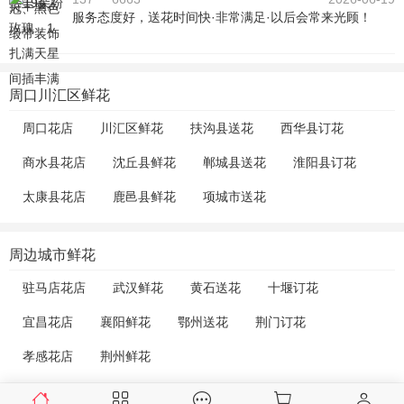
服务态度好，送花时间快·非常满足·以后会常来光顾！
周口川汇区鲜花
周口花店
川汇区鲜花
扶沟县送花
西华县订花
商水县花店
沈丘县鲜花
郸城县送花
淮阳县订花
太康县花店
鹿邑县鲜花
项城市送花
周边城市鲜花
驻马店花店
武汉鲜花
黄石送花
十堰订花
宜昌花店
襄阳鲜花
鄂州送花
荆门订花
孝感花店
荆州鲜花