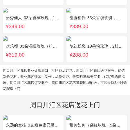
丽秀佳人
33朵香槟玫瑰，1条灯带，桔梗、绿叶搭配
甜蜜相伴
33朵香槟玫瑰，配花、绿叶搭配
¥349.00
¥339.00
欢乐颂
33朵混搭玫瑰（粉玫瑰+香槟玫瑰），白色满天星环绕
梦幻粉恋
19朵粉玫瑰，2枝白色香水百合、尤加利叶搭配
¥319.00
¥288.00
周口川汇区花店专业提供周口川汇区花店订花，周口川汇区花店送花服务。优选
新鲜花材，专业花艺师亲手制作，品质保证。免费附送精美贺卡，代写您的祝福
语。周口川汇区花店订花服务，周口川汇区花店送花同城配送，市区最快2小时鲜
花配送上门！
周口川汇区花店送花上门
永远的牵挂
9支粉色康乃馨，1支多头白百合，搭配黄莺、满天星。
甜美如你
7朵红玫瑰，9朵戴安娜粉玫瑰，白色满天星丰满间插，尤加利搭配