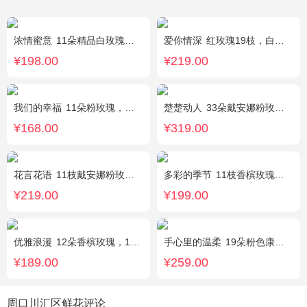
浓情蜜意
11朵精品白玫瑰，搭配适量浅绿色洋桔梗、书带草、黄莺。
爱你情深
红玫瑰19枝，白色相思梅、栀子叶搭配
¥198.00
¥219.00
我们的幸福
11朵粉玫瑰，银叶菊，尤加利搭配
楚楚动人
33朵戴安娜粉玫瑰，相思梅搭配
¥168.00
¥319.00
花言花语
11枝戴安娜粉玫瑰，2枝多头白百合，白色相思梅、栀子叶搭配
多彩的季节
11枝香槟玫瑰，2枝多头白百合，栀子叶搭配
¥219.00
¥199.00
优雅浪漫
12朵香槟玫瑰，1枝多头白百合，黄莺搭配
手心里的温柔
19朵粉色康乃馨，5朵粉玫瑰，绿叶搭配
¥189.00
¥259.00
周口川汇区鲜花评论