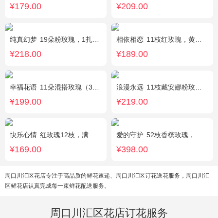
¥179.00
¥209.00
纯真幻梦
19朵粉玫瑰，1扎满天星间插丰满
相依相恋
11枝红玫瑰，黄莺、满天星适量点缀，另加2只可爱小熊公仔。(小熊以实物为准)
¥218.00
¥189.00
幸福花语
11朵混搭玫瑰（3支红玫瑰、3支粉玫瑰、3支白玫瑰、2支香槟玫瑰），搭配适量黄莺、栀子叶，随机赠送1只可爱小熊。
浪漫永远
11枝戴安娜粉玫瑰，1枝浅蓝色绣球，浅紫洋桔梗、栀子叶搭配
¥199.00
¥219.00
快乐心情
红玫瑰12枝，满天星、绿叶丰满
爱的守护
52枝香槟玫瑰，外围桔梗
¥169.00
¥398.00
周口川汇区花店专注于高品质的鲜花速递、周口川汇区订花送花服务，周口川汇
区鲜花店认真完成每一束鲜花配送服务。
周口川汇区花店订花服务