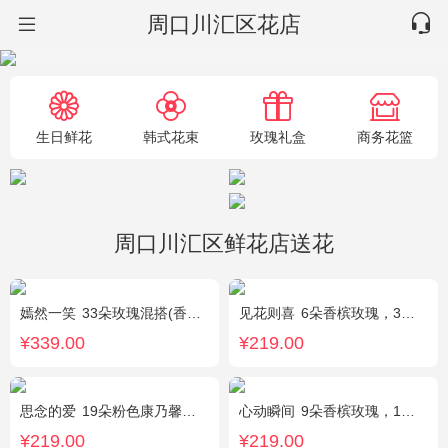
周口川汇区花店
生日鲜花
韩式花束
玫瑰礼盒
商务花篮
周口川汇区鲜花店送花
嫣然一笑
33朵玫瑰混搭(香槟玫瑰+红玫瑰)，桔梗、配花、绿叶
见花则喜
6朵香槟玫瑰，3朵向日葵，桔梗、绿叶搭配
¥339.00
¥219.00
思念的爱
19朵粉色康乃馨，尤加利搭配
心动瞬间
9朵香槟玫瑰，1个蓝色绣球，1支多头白百合，桔梗、绿叶搭配
¥219.00
¥219.00