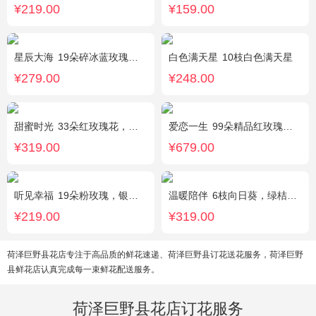
¥219.00
¥159.00
星辰大海
19朵碎冰蓝玫瑰，尤加利绿叶搭配
白色满天星
10枝白色满天星
¥279.00
¥248.00
甜蜜时光
33朵红玫瑰花，外围相思梅配花，黑色饰条环绕
爱恋一生
99朵精品红玫瑰，搭配适量相思梅。
¥319.00
¥679.00
听见幸福
19朵粉玫瑰，银叶菊间插，搭配满天星
温暖陪伴
6枝向日葵，绿桔梗丰满，栀子叶搭配
¥219.00
¥319.00
荷泽巨野县花店专注于高品质的鲜花速递、荷泽巨野县订花送花服务，荷泽巨野
县鲜花店认真完成每一束鲜花配送服务。
荷泽巨野县花店订花服务