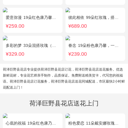
爱意弥漫
19朵红色康乃馨粉，2枝多头粉百合，黄莺、石竹梅搭配
彼此相依
99朵红玫瑰，搭配适量石竹梅。
¥259.00
¥689.00
多彩的梦
33朵混搭玫瑰（香槟玫瑰+粉玫瑰+白玫瑰），配花、绿叶搭配
眷念
19朵粉色康乃馨，一条灯带，满天星、绿叶搭配
¥329.00
¥239.00
荷泽巨野县花店专业提供荷泽巨野县花店订花，荷泽巨野县花店送花服务。优选
新鲜花材，专业花艺师亲手制作，品质保证。免费附送精美贺卡，代写您的祝福
语。荷泽巨野县花店订花服务，荷泽巨野县花店送花同城配送，市区最快2小时鲜
花配送上门！
荷泽巨野县花店送花上门
心底的祝福
19朵红色康乃馨，绿叶搭配
粉色爱恋
11朵戴安娜玫瑰，满天星、绿叶搭配