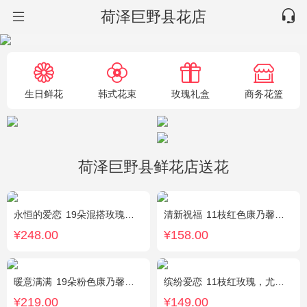
荷泽巨野县花店
生日鲜花
韩式花束
玫瑰礼盒
商务花篮
荷泽巨野县鲜花店送花
永恒的爱恋
19朵混搭玫瑰（粉色、香槟色、白色），2个小熊，黄莺、满天星点缀
清新祝福
11枝红色康乃馨，搭配黄莺栀子叶适量
¥248.00
¥158.00
暖意满满
19朵粉色康乃馨，搭配相思梅、黄莺穿插点缀。
缤纷爱恋
11枝红玫瑰，尤加利叶搭配
¥219.00
¥149.00