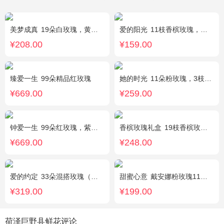
美梦成真
19朵白玫瑰，黄莺绿叶边围
爱的阳光
11枝香槟玫瑰，间插白色满天星、白色桔梗、尤加利叶
¥208.00
¥159.00
臻爱一生
99朵精品红玫瑰
她的时光
11朵粉玫瑰，3枝白色多头百合，白色洋桔梗
¥669.00
¥259.00
钟爱一生
99朵红玫瑰，紫色勿忘我围边
香槟玫瑰礼盒
19枝香槟玫瑰.黄英配花
¥669.00
¥248.00
爱的约定
33朵混搭玫瑰（粉戴安娜，香槟玫瑰，红玫瑰），相思梅、绿叶搭配
甜蜜心意
戴安娜粉玫瑰11枝，浅紫勿忘我、尤加利搭配
¥319.00
¥199.00
荷泽巨野县鲜花评论