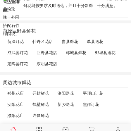
鲜花能按要求及时送达，并且十分新鲜，十分满意。
荷泽巨野县鲜花
荷泽订花
牡丹区花店
曹县鲜花
单县送花
成武县订花
巨野县花店
郓城县鲜花
鄄城县送花
定陶县订花
东明县花店
周边城市鲜花
郑州花店
开封鲜花
洛阳送花
平顶山订花
安阳花店
鹤壁鲜花
新乡送花
焦作订花
濮阳花店
许昌鲜花