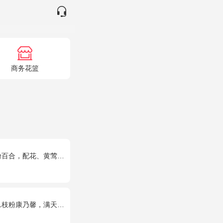
商务花篮
百合，配花、黄莺搭配
乃馨，满天星+绿叶适量。