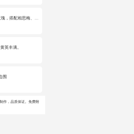
配相思梅、黄莺穿插点缀。
，黄英丰满。
边围
制作，品质保证。免费附