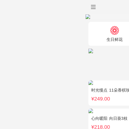
生日鲜花
时光慢点
11朵香槟玫瑰
¥249.00
心向暖阳
向日葵3枝，白色
¥218.00