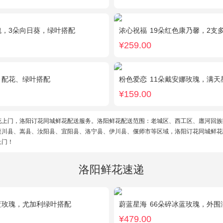
瑰，3朵向日葵，绿叶搭配
浓心祝福
19朵红色康乃馨，2支
¥259.00
，配花、绿叶搭配
粉色爱恋
11朵戴安娜玫瑰，满天
¥159.00
花上门，洛阳订花同城鲜花配送服务。洛阳鲜花配送范围：老城区、西工区、廛河回族
栾川县、嵩县、汝阳县、宜阳县、洛宁县、伊川县、偃师市等区域，洛阳订花同城鲜花
上门！
洛阳鲜花速递
蓝玫瑰，尤加利绿叶搭配
蔚蓝星海
66朵碎冰蓝玫瑰，外围
¥479.00