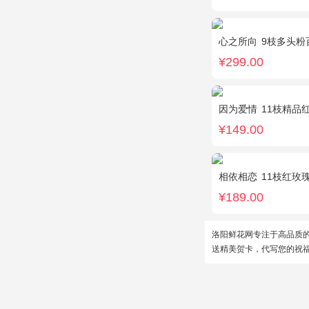
心之所向
9枝多头粉
¥299.00
因为爱情
11枝精品
¥149.00
相依相恋
11枝红玫瑰，黄莺、
¥189.00
洛阳鲜花网专注于高品质
送精美贺卡，代写您的祝