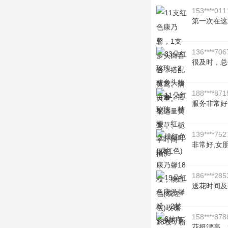
153****011
第一次在这
136****706
很及时，总
188****871
服务非常好
139****752
非常好,女
186****285
送花时间及
158****878
花挺漂亮，