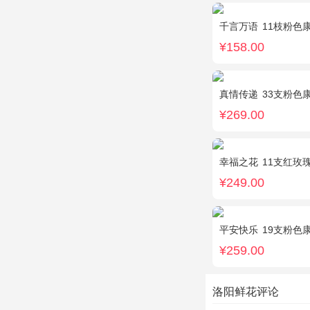
千言万语
11枝粉色
¥158.00
真情传递
33支粉色
¥269.00
幸福之花
11支红玫
¥249.00
平安快乐
19支粉色康乃
¥259.00
洛阳鲜花评论