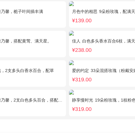
康乃馨，栀子叶间插丰满
月色中的相思
9朵粉玫瑰，配满
¥139.00
康乃馨，搭配黄莺、满天星。
佳人
白色多头香水百合6枝，满天星、
¥238.00
瑰，2支多头白香水百合，配草
爱的约定
33朵混搭玫瑰（粉戴安娜，香槟玫瑰
¥319.00
馨，2支白色多头百合，搭配适量叶上黄金。
静享慢时光
19朵粉玫瑰，1枝粉色绣球，粉色
¥319.00