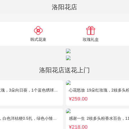
洛阳花店
韩式花束
玫瑰礼盒
洛阳花店送花上门
，3朵向日葵，1个蓝色绣球，桔梗、绿叶搭配
心花怒放
19朵红玫瑰，2枝多头粉
¥259.00
洋桔梗0.5扎，绿色小雏菊2枝，雪柳0.1扎
感谢一生
2枝多头粉香水百合，11枝粉康
¥218.00