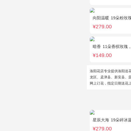
向阳温暖
19朵粉玫
¥279.00
暗香
11朵香槟玫瑰
¥149.00
洛阳花店专业提供洛阳送
龙区、孟津县、新安县、
网上订花，指定日期送花
星辰大海
19朵碎冰
¥279.00