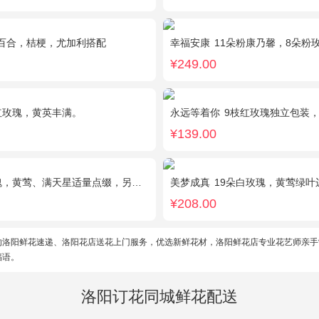
百合，桔梗，尤加利搭配
幸福安康
11朵粉康乃馨，8朵粉玫瑰，搭
¥249.00
红玫瑰，黄英丰满。
永远等着你
9枝红玫瑰独立包装
¥139.00
满天星适量点缀，另加2只可爱小熊公仔。(小熊以实物为准)
美梦成真
19朵白玫瑰，黄莺绿叶
¥208.00
的洛阳鲜花速递、洛阳花店送花上门服务，优选新鲜花材，洛阳鲜花店专业花艺师亲手
福语。
洛阳订花同城鲜花配送