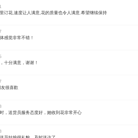
1
里订花,速度让人满意,花的质量也令人满意.希望继续保持
7
体感觉非常不错！
5
，十分满意，谢谢！
7
朋友很喜歡
3
时，送货员服务态度好，她收到花非常开心
8
送花姑娘很礼貌，及时送达了。