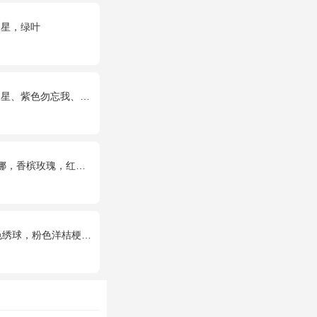
天星，绿叶
紫色勿忘我、绿叶丰满
，红玫瑰），相思梅、绿叶搭配
洋桔梗、白色乒乓菊、尤加利搭配