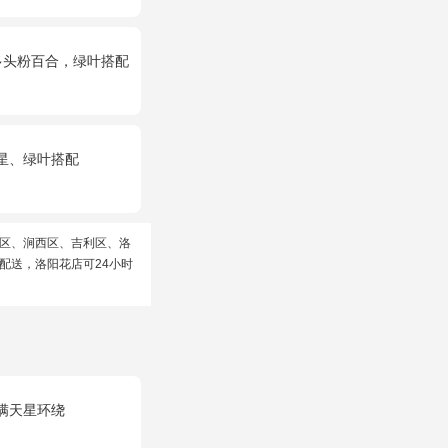
多头粉百合，绿叶搭配
星、绿叶搭配
区、涧西区、吉利区、洛
配送，洛阳花店可24小时
满天星环绕