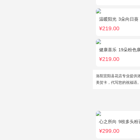
温暖阳光
3朵向日葵，3
¥219.00
健康喜乐
19朵粉色
¥219.00
洛阳宜阳县花店专业提供
美贺卡，代写您的祝福语
心之所向
9枝多头粉
¥299.00