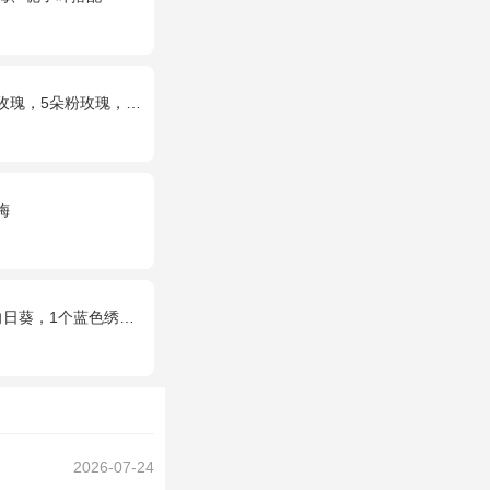
5朵粉玫瑰，叶上黄金点缀。
梅
个蓝色绣球，配花、绿叶搭配
2026-07-24