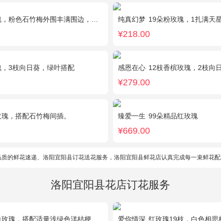
，粉色石竹梅外围丰满围边，黑色丝带搭配
纯真幻梦
19朵粉玫瑰，1扎满天
¥218.00
瑰，3枝向日葵，绿叶搭配
感恩在心
12枝香槟玫瑰，2枝向日葵，
¥279.00
玫瑰，搭配石竹梅间插。
臻爱一生
99朵精品红玫瑰
¥669.00
品质的鲜花速递、洛阳宜阳县订花送花服务，洛阳宜阳县鲜花店认真完成每一束鲜花配
洛阳宜阳县花店订花服务
瑰，搭配适量浅绿色洋桔梗、书带草、黄莺。
爱你情深
红玫瑰19枝，白色相思