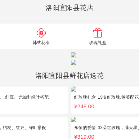
洛阳宜阳县花店
韩式花束
玫瑰礼盒
洛阳宜阳县鲜花店送花
瑰，红豆、尤加利绿叶搭配
红玫瑰礼盒
19支红玫瑰.黄英配花
¥248.00
，桔梗、红豆、绿叶搭配
永恒的爱情
33朵红玫瑰，满天星
¥319.00