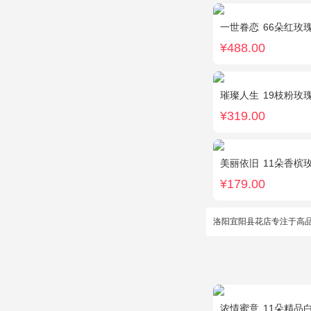
一世眷恋
66朵红玫瑰
¥488.00
璀璨人生
19枝粉玫
¥319.00
美丽依旧
11朵香槟
¥179.00
洛阳宜阳县花店专注于高
浓情蜜意
11朵精品白玫