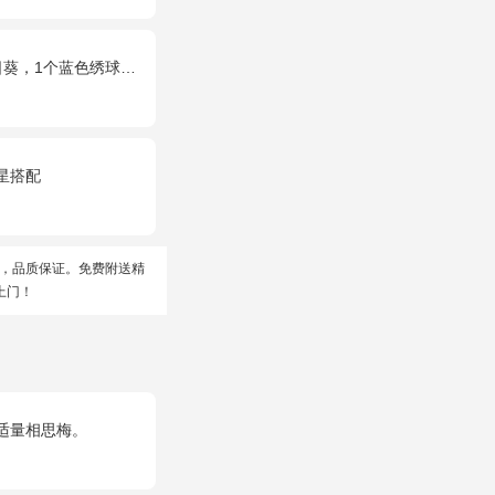
色绣球，配花、桔梗、绿叶搭配
星搭配
，品质保证。免费附送精
上门！
适量相思梅。