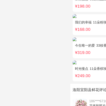
¥198.00
我们的幸福
11朵粉
¥168.00
今生唯一的爱
33枝香
¥319.00
时光慢点
11朵香槟玫瑰
¥249.00
洛阳宜阳县鲜花评
186****671
花束和照片