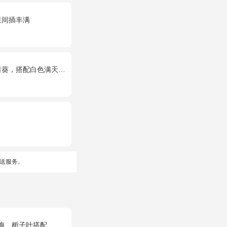
星间插丰满
搭配白色满天星、尤加利叶
送服务。
梅、栀子叶搭配