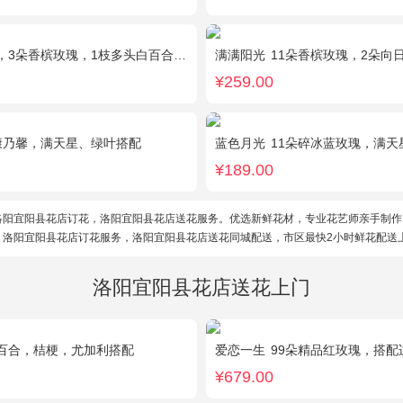
朵香槟玫瑰，1枝多头白百合，配花、配草搭配
满满阳光
11朵香槟玫瑰，2朵向日葵，1个蓝
¥259.00
康乃馨，满天星、绿叶搭配
蓝色月光
11朵碎冰蓝玫瑰，满天
¥189.00
洛阳宜阳县花店订花，洛阳宜阳县花店送花服务。优选新鲜花材，专业花艺师亲手制作
。洛阳宜阳县花店订花服务，洛阳宜阳县花店送花同城配送，市区最快2小时鲜花配送
洛阳宜阳县花店送花上门
百合，桔梗，尤加利搭配
爱恋一生
99朵精品红玫瑰，搭配
¥679.00