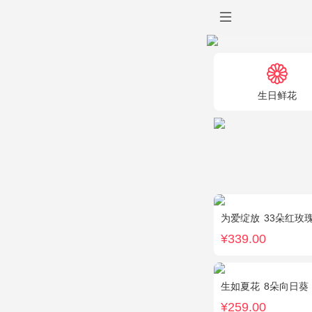
生日鲜花
为爱绽放
33朵红玫
¥339.00
生如夏花
8朵向日葵
¥259.00