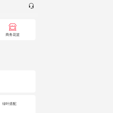
商务花篮
、绿叶搭配