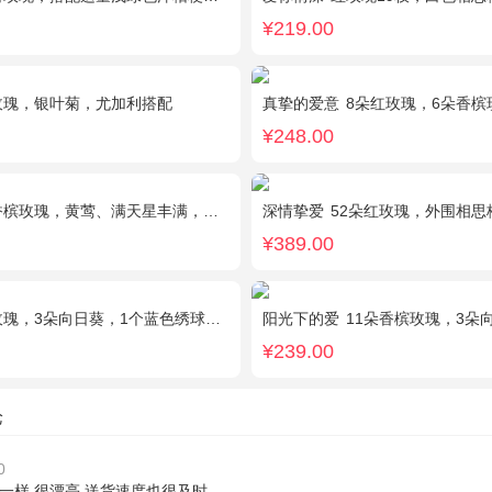
¥219.00
玫瑰，银叶菊，尤加利搭配
真挚的爱意
8朵红玫瑰，6朵香槟玫瑰，
¥248.00
槟玫瑰，黄莺、满天星丰满，随机赠送2只小熊。
深情挚爱
52朵红玫瑰，外围相思
¥389.00
，3朵向日葵，1个蓝色绣球，桔梗、绿叶搭配
阳光下的爱
11朵香槟玫瑰，3朵向日葵，1
¥239.00
论
0
一样,很漂亮,送货速度也很及时.