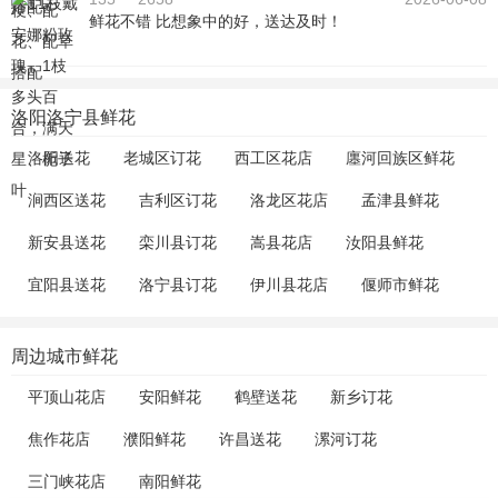
鲜花不错 比想象中的好，送达及时！
洛阳洛宁县鲜花
洛阳送花
老城区订花
西工区花店
廛河回族区鲜花
涧西区送花
吉利区订花
洛龙区花店
孟津县鲜花
新安县送花
栾川县订花
嵩县花店
汝阳县鲜花
宜阳县送花
洛宁县订花
伊川县花店
偃师市鲜花
周边城市鲜花
平顶山花店
安阳鲜花
鹤壁送花
新乡订花
焦作花店
濮阳鲜花
许昌送花
漯河订花
三门峡花店
南阳鲜花