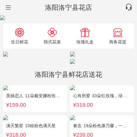
洛阳洛宁县花店
生日鲜花
韩式花束
玫瑰礼盒
商务花篮
洛阳洛宁县鲜花店送花
美丽恋人
11朵戴安娜粉玫瑰，粉色满天星、尤加利绿叶搭配
心有所爱
33朵红玫瑰，绿叶搭配
¥159.00
¥319.00
满天繁星
10枝粉色满天星
眷念
19朵粉色康乃馨，一条灯带，满天星、绿叶搭配
¥318.00
¥239.00