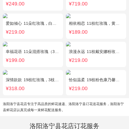
¥249.00
¥719.00
爱如倾心
11朵红玫瑰，白色满天星间插，一条灯带，一对小熊、黄莺或尤加利叶搭配
相依相恋
11枝红玫瑰，黄莺、满天星适量点缀，另加2只可爱小熊公仔。(小熊以实物为准)
¥219.00
¥189.00
幸福花语
11朵混搭玫瑰（3支红玫瑰、3支粉玫瑰、3支白玫瑰、2支香槟玫瑰），搭配适量黄莺、栀子叶，随机赠送1只可爱小熊。
浪漫永远
11枝戴安娜粉玫瑰，1枝浅蓝色绣球，浅紫洋桔梗、栀子叶搭配
¥199.00
¥219.00
深情款款
19枝红玫瑰，3枝白百合，3枝粉百合，搭配满天星，绿叶等配材
恰似温柔
19枝粉色康乃馨，搭配适量情人草、尤加利叶
¥318.00
¥219.00
洛阳洛宁县花店专注于高品质的鲜花速递、洛阳洛宁县订花送花服务，洛阳洛宁
县鲜花店认真完成每一束鲜花配送服务。
洛阳洛宁县花店订花服务