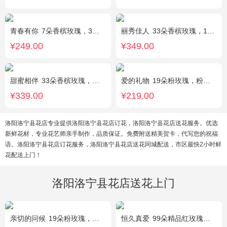
青春有你
7朵香槟玫瑰，3朵向日葵，一个绣球，桔梗、配花、配草搭配
丽秀佳人
33朵香槟玫瑰，1条灯带，桔梗、绿叶搭配
¥249.00
¥349.00
甜蜜相伴
33朵香槟玫瑰，配花、绿叶搭配
爱的礼物
19朵粉玫瑰，粉色满天星搭配
¥339.00
¥219.00
洛阳洛宁县花店专业提供洛阳洛宁县花店订花，洛阳洛宁县花店送花服务。优选
新鲜花材，专业花艺师亲手制作，品质保证。免费附送精美贺卡，代写您的祝福
语。洛阳洛宁县花店订花服务，洛阳洛宁县花店送花同城配送，市区最快2小时鲜
花配送上门！
洛阳洛宁县花店送花上门
亲切的问候
19朵粉玫瑰，叶上黄金点缀。
恒久真爱
99朵精品红玫瑰，粉色相思梅丰满围边，搭配皇冠、黑色缎带装饰