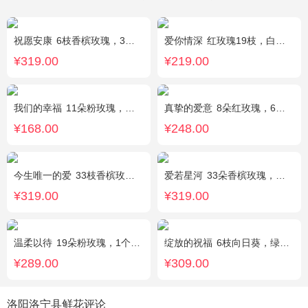
祝愿安康
6枝香槟玫瑰，3枝向日葵，2枝多头白色百合
爱你情深
红玫瑰19枝，白色相思梅、栀子叶搭配
¥319.00
¥219.00
我们的幸福
11朵粉玫瑰，银叶菊，尤加利搭配
真挚的爱意
8朵红玫瑰，6朵香槟玫瑰，5朵粉玫瑰，叶上黄金点缀。
¥168.00
¥248.00
今生唯一的爱
33枝香槟玫瑰，黄莺、满天星丰满，随机赠送2只小熊。
爱若星河
33朵香槟玫瑰，白色满天星点缀
¥319.00
¥319.00
温柔以待
19朵粉玫瑰，1个粉色绣球，1枝多头白百合，桔梗、满天星、绿叶搭配
绽放的祝福
6枝向日葵，绿色桔梗、尤加利搭配
¥289.00
¥309.00
洛阳洛宁县鲜花评论