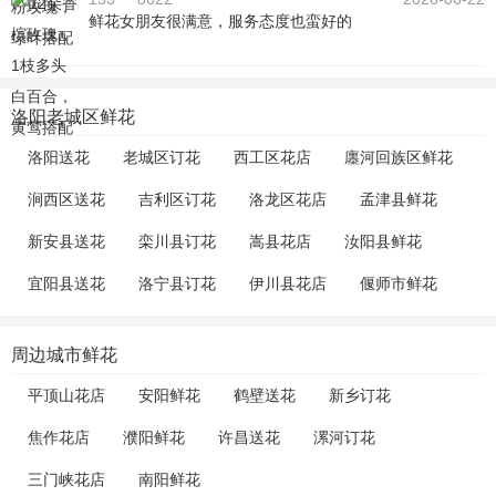
鲜花女朋友很满意，服务态度也蛮好的
洛阳老城区鲜花
洛阳送花
老城区订花
西工区花店
廛河回族区鲜花
涧西区送花
吉利区订花
洛龙区花店
孟津县鲜花
新安县送花
栾川县订花
嵩县花店
汝阳县鲜花
宜阳县送花
洛宁县订花
伊川县花店
偃师市鲜花
周边城市鲜花
平顶山花店
安阳鲜花
鹤壁送花
新乡订花
焦作花店
濮阳鲜花
许昌送花
漯河订花
三门峡花店
南阳鲜花