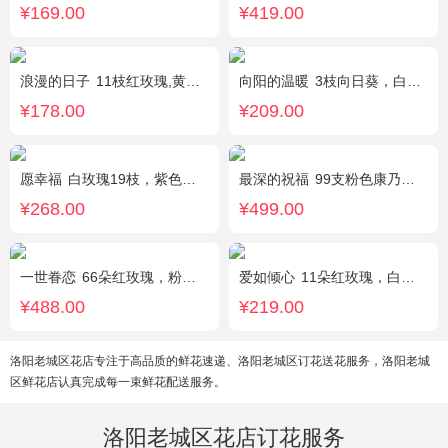
¥169.00
¥419.00
浪漫的日子
11枝红玫瑰,黄莺、满天星适量搭配。
向阳的温暖
3枝向日葵，白色洋桔梗、绿叶搭配
¥178.00
¥209.00
愿幸福
白玫瑰19枝，紫色勿忘我围绕。
最深的祝福
99支粉色康乃馨，搭配绿叶、黄莺。
¥268.00
¥499.00
一世眷恋
66朵红玫瑰，粉色石竹梅外围丰满围边，黑色丝带搭配
爱如倾心
11朵红玫瑰，白色满天星间插，一条灯带，一对小熊、黄莺或尤加利叶搭配
¥488.00
¥219.00
洛阳老城区花店专注于高品质的鲜花速递、洛阳老城区订花送花服务，洛阳老城
区鲜花店认真完成每一束鲜花配送服务。
洛阳老城区花店订花服务