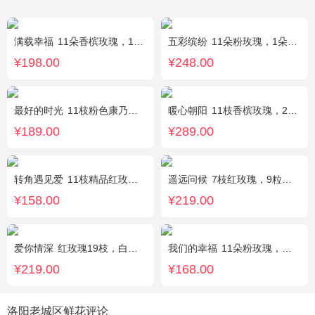
满载幸福
11朵香槟玫瑰，1支白色多头香水百合，搭配桔梗、黄莺。
五彩缤纷
11朵粉玫瑰，1朵粉绣球，白色乒乓菊，桔梗、绿叶搭配
¥198.00
¥248.00
最好的时光
11枝粉色康乃馨，2枝粉色多头香水百合，栀子叶适量
暖心朝阳
11枝香槟玫瑰，2枝向日葵，多头黄玫瑰（或类似配材替换）、桔梗搭配
¥189.00
¥289.00
转角遇见爱
11枝精品红玫瑰，桔梗适量搭配
遥远问候
7枝红玫瑰，9粒巧克力，2只可爱小熊，满天星、绿叶周围点缀；巧克力选择高端品牌（德芙、金莎、费列罗等），具体以当地市场为准，小熊以实物为准。
¥158.00
¥219.00
爱你情深
红玫瑰19枝，白色相思梅、栀子叶搭配
我们的幸福
11朵粉玫瑰，银叶菊，尤加利搭配
¥219.00
¥168.00
洛阳老城区鲜花评论