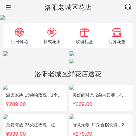
洛阳老城区花店
生日鲜花
韩式花束
玫瑰礼盒
商务花篮
洛阳老城区鲜花店送花
温柔以待
19朵粉玫瑰，1个粉色绣球，1枝多头白百合，桔梗、满天星、绿叶搭配
美好的时光
2朵向日葵，4朵香槟玫瑰，2朵碎冰蓝玫瑰，桔梗、配花、配草搭配
¥289.00
¥209.00
为爱绽放
33朵红玫瑰，红豆、尤加利绿叶搭配
馨意无限
11朵香槟玫瑰，2枝多头白色百合，白色洋桔梗、绿叶
¥339.00
¥279.00