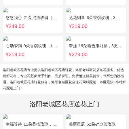
悠悠我心
21朵混搭玫瑰（粉玫瑰+紫玫瑰），绿叶搭配
见花则喜
6朵香槟玫瑰，3朵向日葵，桔梗、绿叶搭配
¥249.00
¥219.00
心动瞬间
9朵香槟玫瑰，1个蓝色绣球，1支多头白百合，桔梗、绿叶搭配
牵挂
19朵粉色康乃馨，3支多头粉百合，黄莺搭配
¥219.00
¥279.00
洛阳老城区花店专业提供洛阳老城区花店订花，洛阳老城区花店送花服务。优选
新鲜花材，专业花艺师亲手制作，品质保证。免费附送精美贺卡，代写您的祝福
语。洛阳老城区花店订花服务，洛阳老城区花店送花同城配送，市区最快2小时鲜
花配送上门！
洛阳老城区花店送花上门
幸福等待
11朵香槟玫瑰，桔梗、满天星、绿叶搭配
美丽星辰
52朵碎冰蓝玫瑰