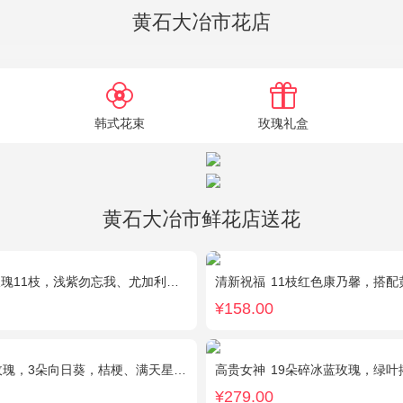
黄石大冶市花店
韩式花束
玫瑰礼盒
黄石大冶市鲜花店送花
瑰11枝，浅紫勿忘我、尤加利搭配
清新祝福
11枝红色康乃馨，搭配
¥158.00
玫瑰，3朵向日葵，桔梗、满天星混搭
高贵女神
19朵碎冰蓝玫瑰，绿叶
¥279.00