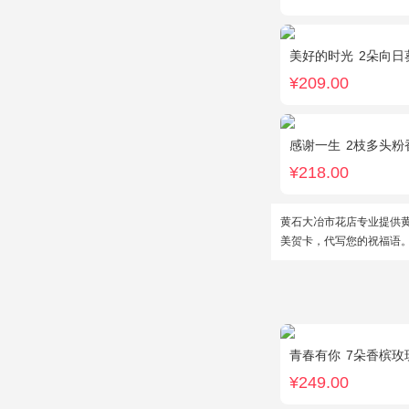
美好的时光
2朵向日葵，
¥209.00
感谢一生
2枝多头粉香水
¥218.00
黄石大冶市花店专业提供
美贺卡，代写您的祝福语
青春有你
7朵香槟玫瑰，
¥249.00