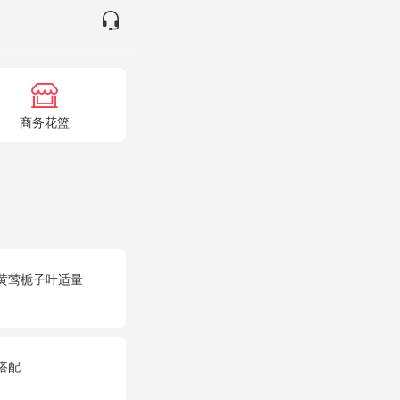
商务花篮
黄莺栀子叶适量
搭配