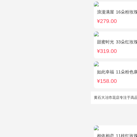
浪漫满屋
16朵粉玫瑰，
¥279.00
甜蜜时光
33朵红玫
¥319.00
如此幸福
11朵粉色
¥158.00
黄石大冶市花店专注于高
相依相恋
11枝红玫瑰，黄莺、