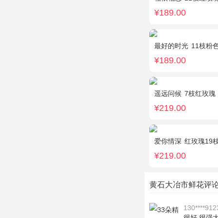
¥189.00
最好的时光
11枝粉色
¥189.00
遥远问候
7枝红玫瑰，9粒巧克力，2只可爱小熊
¥219.00
爱你情深
红玫瑰19
¥219.00
黄石大冶市鲜花评
130****912
很好 很强