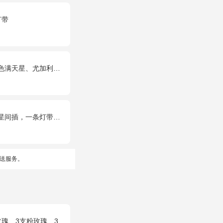
灯带
满天星、尤加利搭配
，一对小熊、黄莺或尤加利叶搭配
送服务。
瑰），搭配适量黄莺、栀子叶，随机赠送1只可爱小熊。