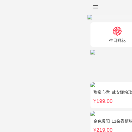
生日鲜花
甜蜜心意
戴安娜粉玫
¥199.00
金色暖阳
11朵香槟
¥219.00