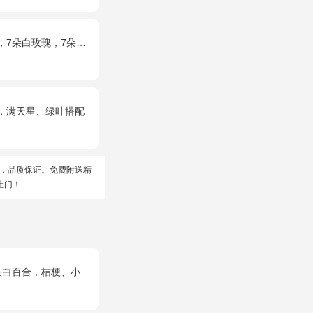
玫瑰，满天星和绿草丰满外围，随机赠送两只公仔
，满天星、绿叶搭配
，品质保证。免费附送精
上门！
合，桔梗、小花、绿叶搭配