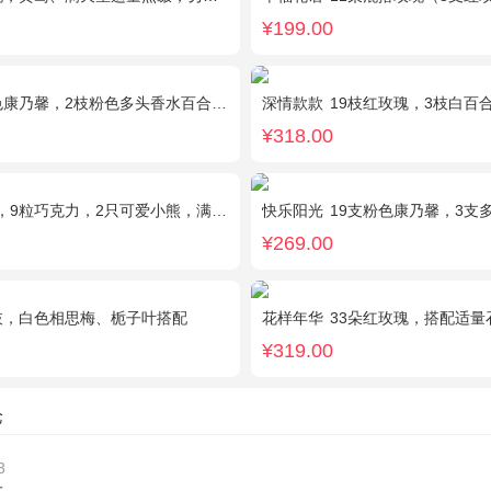
¥199.00
康乃馨，2枝粉色多头香水百合，栀子叶适量
深情款款
19枝红玫瑰，3枝白百合，3枝粉百
¥318.00
，满天星、绿叶周围点缀；巧克力选择高端品牌（德芙、金莎、费列罗等），具体以当地市场为准，小熊以实物为准。
快乐阳光
19支粉色康乃馨，3支多头白
¥269.00
枝，白色相思梅、栀子叶搭配
花样年华
33朵红玫瑰，搭配适量
¥319.00
论
3
大