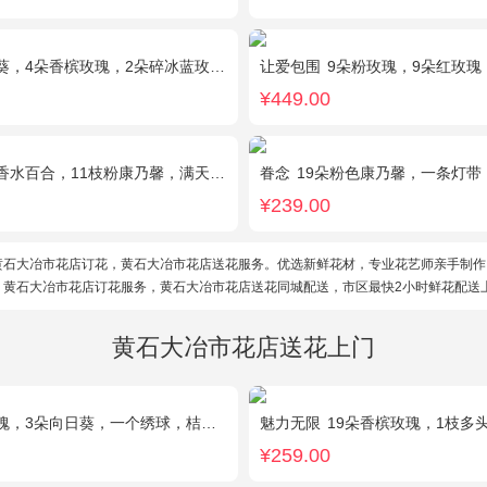
4朵香槟玫瑰，2朵碎冰蓝玫瑰，桔梗、配花、配草搭配
让爱包围
9朵粉玫瑰，9朵红玫瑰，7朵白玫瑰，7朵蓝玫瑰，7朵香槟
¥449.00
百合，11枝粉康乃馨，满天星+绿叶适量。
眷念
19朵粉色康乃馨，一条灯带
¥239.00
黄石大冶市花店订花，黄石大冶市花店送花服务。优选新鲜花材，专业花艺师亲手制作
。黄石大冶市花店订花服务，黄石大冶市花店送花同城配送，市区最快2小时鲜花配送
黄石大冶市花店送花上门
3朵向日葵，一个绣球，桔梗、配花、配草搭配
魅力无限
19朵香槟玫瑰，1枝多头白百
¥259.00