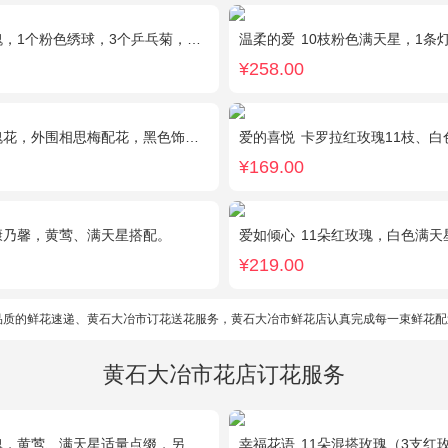
1个粉色绣球，3个乒乓菊，桔梗、绿叶搭配
温柔的爱
10枝粉色满天星，1条
¥258.00
瑰花，外围相思梅配花，黑色饰条环绕
爱的喜悦
卡罗拉红玫瑰11枝、白色
¥169.00
康乃馨，黄莺、满天星搭配。
爱如倾心
11朵红玫瑰，白色满天星间插，一条灯带
¥219.00
品质的鲜花速递、黄石大冶市订花送花服务，黄石大冶市鲜花店认真完成每一束鲜花配
黄石大冶市花店订花服务
满天星适量点缀，另加2只可爱小熊公仔。(小熊以实物为准)
幸福花语
11朵混搭玫瑰（3支红玫瑰、3支粉玫瑰、3支白玫瑰、2支香槟玫