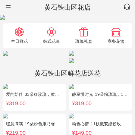
黄石铁山区花店
生日鲜花
韩式花束
玫瑰礼盒
商务花篮
黄石铁山区鲜花店送花
爱的陪伴
33朵红玫瑰，黄莺间插点缀，白色满天星外围点缀搭配
静享慢时光
19朵粉玫瑰，1枝粉色绣球，粉色洋桔梗、白色乒乓菊、尤加利搭配
¥319.00
¥319.00
暖意满满
19朵粉色康乃馨，搭配相思梅、黄莺穿插点缀。
粉色心情
11枝戴安娜粉玫瑰，满天星，绿叶搭配
¥219.00
¥149.00