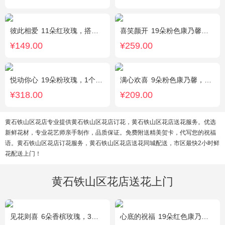
彼此相爱
11朵红玫瑰，搭配适量满天星、叶上黄金。
喜笑颜开
19朵粉色康乃馨，2枝多头白百合，满天星、绿叶搭配
¥149.00
¥259.00
悦动你心
19朵粉玫瑰，1个粉色绣球，2个白色乒乓菊，粉色桔梗、尤加利间插丰满
满心欢喜
9朵粉色康乃馨，2朵粉玫瑰，桔梗、满天星、绿叶搭配
¥318.00
¥209.00
黄石铁山区花店专业提供黄石铁山区花店订花，黄石铁山区花店送花服务。优选
新鲜花材，专业花艺师亲手制作，品质保证。免费附送精美贺卡，代写您的祝福
语。黄石铁山区花店订花服务，黄石铁山区花店送花同城配送，市区最快2小时鲜
花配送上门！
黄石铁山区花店送花上门
见花则喜
6朵香槟玫瑰，3朵向日葵，桔梗、绿叶搭配
心底的祝福
19朵红色康乃馨，绿叶搭配