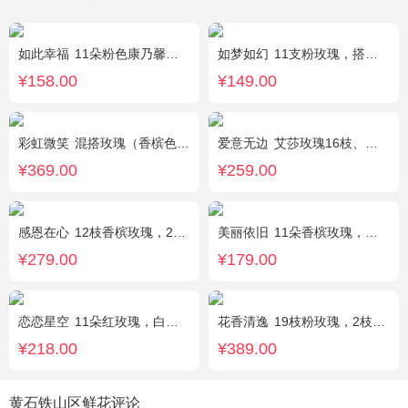
如此幸福
11朵粉色康乃馨，黄莺、满天星搭配。
如梦如幻
11支粉玫瑰，搭配红豆点缀。
¥158.00
¥149.00
彩虹微笑
混搭玫瑰（香槟色，紫色，白色，戴安娜粉色）共52朵，相思梅、桔梗配花
爱意无边
艾莎玫瑰16枝、白色洋桔梗5枝、尤加利10枝
¥369.00
¥259.00
感恩在心
12枝香槟玫瑰，2枝向日葵，搭配白色满天星、尤加利叶
美丽依旧
11朵香槟玫瑰，搭配石竹梅间插。
¥279.00
¥179.00
恋恋星空
11朵红玫瑰，白色满天星丰满搭配，红豆点缀，一条灯带，搭配2只小熊
花香清逸
19枝粉玫瑰，2枝粉色乒乓菊，1枝粉色绣球，银叶菊，粉色满天星，绿叶搭配
¥218.00
¥389.00
黄石铁山区鲜花评论