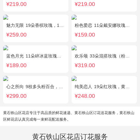
¥219.00
¥219.00
魅力无限
19朵香槟玫瑰，1枝多头白百合，桔梗、小花、绿叶搭配
粉色爱恋
11朵戴安娜玫瑰，满天星、绿叶搭配
¥259.00
¥159.00
蓝色月光
11朵碎冰蓝玫瑰，满天星搭配
欢乐颂
33朵混搭玫瑰（粉玫瑰+香槟玫瑰），白色满天星环绕
¥189.00
¥319.00
心之所向
9枝多头粉百合，桔梗，尤加利搭配
纯美恋人
19朵红玫瑰，黄莺、满天星、绿叶适量点缀
¥299.00
¥248.00
黄石铁山区花店专注于高品质的鲜花速递、黄石铁山区订花送花服务，黄石铁山
区鲜花店认真完成每一束鲜花配送服务。
黄石铁山区花店订花服务