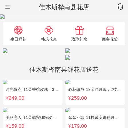
佳木斯桦南县花店
生日鲜花
韩式花束
玫瑰礼盒
商务花篮
佳木斯桦南县鲜花店送花
时光慢点
11朵香槟玫瑰，3朵向日葵，1个蓝色绣球，桔梗、绿叶搭配
心花怒放
19朵红玫瑰，2枝多头粉百合，配花、黄莺搭配
¥249.00
¥259.00
美丽恋人
11朵戴安娜粉玫瑰，粉色满天星、尤加利绿叶搭配
念念不忘
11枝戴安娜粉玫瑰，1枝多头百合，满天星、栀子叶
¥159.00
¥179.00