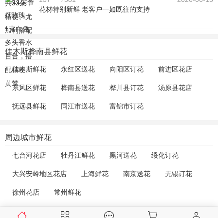
花材特别新鲜 老客户一如既往的支持
佳木斯桦南县鲜花
佳木斯鲜花
永红区送花
向阳区订花
前进区花店
东风区鲜花
桦南县送花
桦川县订花
汤原县花店
抚远县鲜花
同江市送花
富锦市订花
周边城市鲜花
七台河花店
牡丹江鲜花
黑河送花
绥化订花
大兴安岭地区花店
上海鲜花
南京送花
无锡订花
徐州花店
常州鲜花