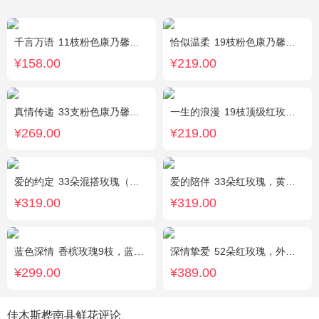
千言万语
11枝粉色康乃馨，栀子叶间插丰满
恰似温柔
19枝粉色康乃馨，搭配适量情人草、尤加利叶
¥158.00
¥219.00
真情传递
33支粉色康乃馨，搭配黄莺、满天星。
一生的浪漫
19枝顶级红玫瑰(长柄)紧密居中，外围满天星丰满环绕。
¥269.00
¥219.00
爱的约定
33朵混搭玫瑰（粉戴安娜，香槟玫瑰，红玫瑰），相思梅、绿叶搭配
爱的陪伴
33朵红玫瑰，黄莺间插点缀，白色满天星外围点缀搭配
¥319.00
¥319.00
蓝色深情
香槟玫瑰9枝，蓝绣球1枝，向日葵3枝，白色洋桔梗、大叶尤加利搭配
深情挚爱
52朵红玫瑰，外围相思梅
¥299.00
¥389.00
佳木斯桦南县鲜花评论