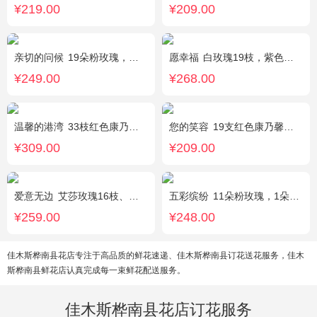
¥219.00
¥209.00
亲切的问候
19朵粉玫瑰，叶上黄金点缀。
愿幸福
白玫瑰19枝，紫色勿忘我围绕。
¥249.00
¥268.00
温馨的港湾
33枝红色康乃馨，3枝白色多头香水百合，绿叶，满天星搭配丰满。
您的笑容
19支红色康乃馨，搭配适量石竹。
¥309.00
¥209.00
爱意无边
艾莎玫瑰16枝、白色洋桔梗5枝、尤加利10枝
五彩缤纷
11朵粉玫瑰，1朵粉绣球，白色乒乓菊，桔梗、绿叶搭配
¥259.00
¥248.00
佳木斯桦南县花店专注于高品质的鲜花速递、佳木斯桦南县订花送花服务，佳木
斯桦南县鲜花店认真完成每一束鲜花配送服务。
佳木斯桦南县花店订花服务