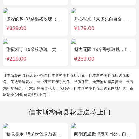
多彩的梦
33朵混搭玫瑰（香槟玫瑰+粉玫瑰+白玫瑰），配花、绿叶搭配
开心时光
1支多头白百合，3朵粉玫瑰，4朵康乃馨，桔梗、满天星、绿叶混搭
¥329.00
¥179.00
甜蜜相守
19朵粉玫瑰，尤加利、小花搭配
魅力无限
19朵香槟玫瑰，1枝多头白百合，桔梗、小花、绿叶搭配
¥219.00
¥259.00
佳木斯桦南县花店专业提供佳木斯桦南县花店订花，佳木斯桦南县花店送花服
务。优选新鲜花材，专业花艺师亲手制作，品质保证。免费附送精美贺卡，代写
您的祝福语。佳木斯桦南县花店订花服务，佳木斯桦南县花店送花同城配送，市
区最快2小时鲜花配送上门！
佳木斯桦南县花店送花上门
健康喜乐
19朵粉色康乃馨，满天星、绿叶搭配
向阳的温暖
3枝向日葵，白色洋桔梗、绿叶搭配