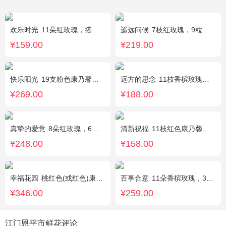
欢乐时光
11朵红玫瑰，搭配适量红色石竹梅、叶上黄金间插。
遥远问候
7枝红玫瑰，9粒巧克力，2只可爱小熊，满天星、绿叶周围点缀；巧克力选择高端品牌（德芙、金莎、费列罗等），具体以当地市场为准，小熊以实物为准。
¥159.00
¥219.00
快乐阳光
19支粉色康乃馨，3支多头白百合，绿叶、黄莺点缀。
远方的思念
11枝香槟玫瑰单独包装，绿叶丰满。
¥269.00
¥188.00
真挚的爱意
8朵红玫瑰，6朵香槟玫瑰，5朵粉玫瑰，叶上黄金点缀。
清新祝福
11枝红色康乃馨，搭配黄莺栀子叶适量
¥248.00
¥158.00
幸福花园
桃红色(或红色)康乃馨18枝，桃红色(或红色)玫瑰18枝，粉色康乃馨12枝，粉色多头小康乃馨9枝，点缀适量绿叶、叶上黄金等。
百事合意
11朵香槟玫瑰，3枝多头白百合，黄莺搭配
¥346.00
¥259.00
江门恩平市鲜花评论