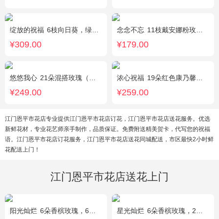
绽放的祝福
6枝向日葵，绿色桔梗、尤加利搭配
念念不忘
11枝戴安娜粉玫瑰，1枝多头百合，满天星、栀子叶
¥309.00
¥179.00
悠悠我心
21朵混搭玫瑰（粉玫瑰+紫玫瑰），绿叶搭配
浓心祝福
19朵红色康乃馨，2支多头粉百合，绿叶搭配
¥249.00
¥259.00
江门恩平市花店专业提供江门恩平市花店订花，江门恩平市花店送花服务。优选
新鲜花材，专业花艺师亲手制作，品质保证。免费附送精美贺卡，代写您的祝福
语。江门恩平市花店订花服务，江门恩平市花店送花同城配送，市区最快2小时鲜
花配送上门！
江门恩平市花店送花上门
阳光灿烂
6朵香槟玫瑰，6朵粉玫瑰，3朵向日葵，2枝多头白百合，1枝多头粉百合，绿叶
星光灿烂
6朵香槟玫瑰，2朵向日葵，1个蓝色绣球，桔梗、小花、绿叶搭配