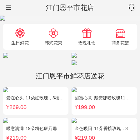
江门恩平市花店
生日鲜花
韩式花束
玫瑰礼盒
商务花篮
江门恩平市鲜花店送花
爱在心头
11朵红玫瑰，3枝多头白香水百合，黄莺、绿叶搭配
甜蜜心意
戴安娜粉玫瑰11枝，浅紫勿忘我、尤加利搭配
¥269.00
¥199.00
暖意满满
19朵粉色康乃馨，搭配相思梅、黄莺穿插点缀。
金色暖阳
11朵香槟玫瑰，3朵向日葵，桔梗、满天星混搭
¥219.00
¥219.00