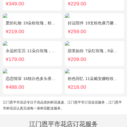
¥349.00
¥229.00
爱的礼物
19朵粉玫瑰，粉色满天星搭配
好运陪伴
19支粉色康乃馨，3支多头香水百合，搭配满天星、黄莺装饰。
¥219.00
¥259.00
永远的宝贝
11朵白玫瑰，搭配适量紫色勿忘我、黄莺、栀子叶间插。
甜美如你
7朵红玫瑰，9朵戴安娜粉玫瑰，白色满天星丰满间插，尤加利搭配
¥179.00
¥209.00
恋恋情深
16枝白色多头香水百合，黄莺点缀。
粉色回忆
11朵戴安娜粉玫瑰，尤加利间插，丰满搭配绿叶
¥488.00
¥218.00
江门恩平市花店专注于高品质的鲜花速递、江门恩平市订花送花服务，江门恩平
市鲜花店认真完成每一束鲜花配送服务。
江门恩平市花店订花服务