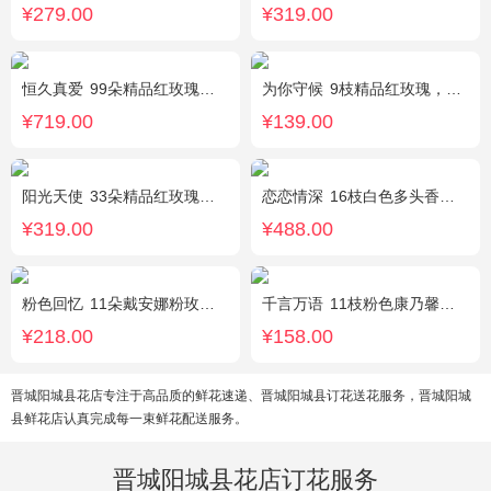
¥279.00
¥319.00
恒久真爱
99朵精品红玫瑰，粉色相思梅丰满围边，搭配皇冠、黑色缎带装饰
为你守候
9枝精品红玫瑰，满天星、黄莺点缀，加可爱小熊1只。(小熊以实物为准)
¥719.00
¥139.00
阳光天使
33朵精品红玫瑰，外围搭配适量红色、粉色、白色石竹梅。
恋恋情深
16枝白色多头香水百合，黄莺点缀。
¥319.00
¥488.00
粉色回忆
11朵戴安娜粉玫瑰，尤加利间插，丰满搭配绿叶
千言万语
11枝粉色康乃馨，栀子叶间插丰满
¥218.00
¥158.00
晋城阳城县花店专注于高品质的鲜花速递、晋城阳城县订花送花服务，晋城阳城
县鲜花店认真完成每一束鲜花配送服务。
晋城阳城县花店订花服务