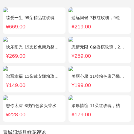
臻爱一生
99朵精品红玫瑰
遥远问候
7枝红玫瑰，9粒巧克力，2只可爱小熊，满天星、绿叶周围点缀；巧克力选择高端品牌（德芙、金莎、费列罗等），具体以当地市场为准，小熊以实物为准。
¥669.00
¥219.00
快乐阳光
19支粉色康乃馨，3支多头白百合，绿叶、黄莺点缀。
恩情无限
6朵香槟玫瑰，2枝向日葵，蓝色绣球，绿色桔梗、绿叶搭配
¥269.00
¥259.00
谱写幸福
11朵戴安娜粉玫瑰，搭配适量情人草装饰
美丽心愿
11枝粉色康乃馨，2枝白色多头香水百合，搭配黄莺满天星
¥149.00
¥199.00
想你太深
6枝白色多头香水百合，黄莺、勿忘我搭配。
浓厚情谊
11朵红玫瑰，桔梗、红豆、绿叶搭配
¥228.00
¥179.00
晋城阳城县鲜花评论