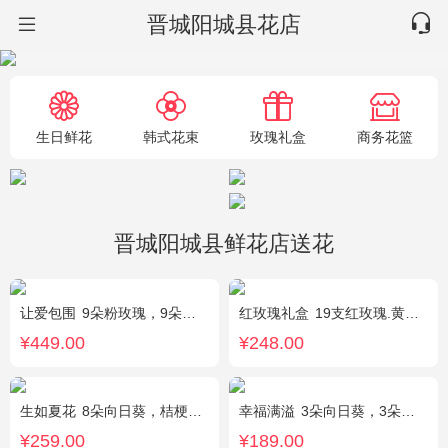
晋城阳城县花店
生日鲜花
韩式花束
玫瑰礼盒
商务花篮
晋城阳城县鲜花店送花
让爱包围
9朵粉玫瑰，9朵红玫瑰，7朵白玫瑰，7朵蓝玫瑰，7朵香槟玫瑰，满天星和绿草丰满外围，随机赠送两只公仔
红玫瑰礼盒
19支红玫瑰.黄英配花
¥449.00
¥248.00
生如夏花
8朵向日葵，桔梗、红豆、绿叶搭配
幸福满溢
3朵向日葵，3朵香槟玫瑰，配花、绿叶搭配
¥259.00
¥189.00