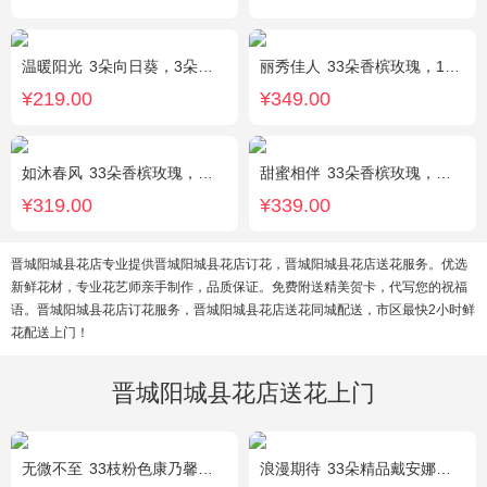
温暖阳光
3朵向日葵，3朵香槟玫瑰，1枝多头白百合，配花、配草搭配
丽秀佳人
33朵香槟玫瑰，1条灯带，桔梗、绿叶搭配
¥219.00
¥349.00
如沐春风
33朵香槟玫瑰，绿叶搭配
甜蜜相伴
33朵香槟玫瑰，配花、绿叶搭配
¥319.00
¥339.00
晋城阳城县花店专业提供晋城阳城县花店订花，晋城阳城县花店送花服务。优选
新鲜花材，专业花艺师亲手制作，品质保证。免费附送精美贺卡，代写您的祝福
语。晋城阳城县花店订花服务，晋城阳城县花店送花同城配送，市区最快2小时鲜
花配送上门！
晋城阳城县花店送花上门
无微不至
33枝粉色康乃馨，石竹梅围绕
浪漫期待
33朵精品戴安娜粉玫瑰，叶上黄金适量搭配。